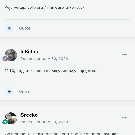
Koju verziju softvera / firmware-a koristis?
Quote
InSides
Posted
January 30, 2020
10.1.0, задњи release за моју верзију хардвера.
Quote
Srecko
Posted
January 30, 2020
Gospodine Delija bilo bi lepo kada završite sa podesavanjem