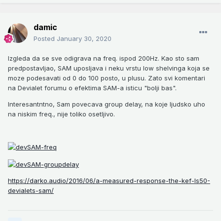
damic
Posted
January 30, 2020
Izgleda da se sve odigrava na freq. ispod 200Hz. Kao sto sam
predpostavljao, SAM uposljava i neku vrstu low shelvinga koja se
moze podesavati od 0 do 100 posto, u plusu. Zato svi komentari
na Devialet forumu o efektima SAM-a isticu "bolji bas".
Interesantntno, Sam povecava group delay, na koje ljudsko uho
na niskim freq., nije toliko osetljivo.
https://darko.audio/2016/06/a-measured-response-the-kef-ls50-
devialets-sam/