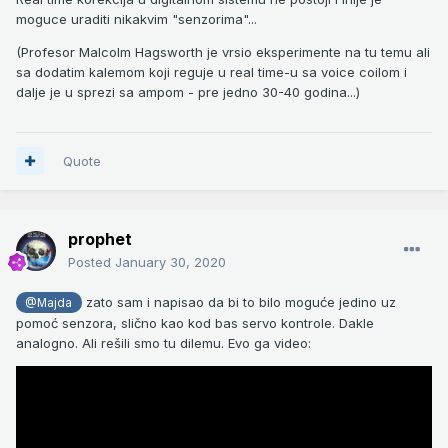
moguce uraditi nikakvim "senzorima"...
(Profesor Malcolm Hagsworth je vrsio eksperimente na tu temu ali
sa dodatim kalemom koji reguje u real time-u sa voice coilom i
dalje je u sprezi sa ampom - pre jedno 30-40 godina...)
Quote
prophet
Posted
January 30, 2020
zato sam i napisao da bi to bilo moguće jedino uz
@Majda
pomoć senzora, slično kao kod bas servo kontrole. Dakle
analogno. Ali rešili smo tu dilemu. Evo ga video: