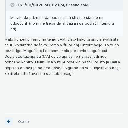
On 1/30/2020 at 6:12 PM, Srecko said:
Moram da priznam da bas i nisam shvatio šta ste mi
odgovorili (no ni ne treba da shvatim i da odvlačim temu u
off).
Malo kontempliramo na temu SAM, čisto kako bi smo shvatili šta
se tu konkretno dešava. Pomalo šturo daju informacije. Tako da
bez brige. Moguće je i da sam malo precenio mogućnost
Devialeta, tačnije da SAM dejstvuje samo na bas jedinice,
odnosno kontrolu istih. Malo mi je odvuklo pažnju to što je Delija
napisao da deluje na ceo opseg. Sigurno da se subjektivno bolja
kontrola odražava i na ostatak opsega.
Quote