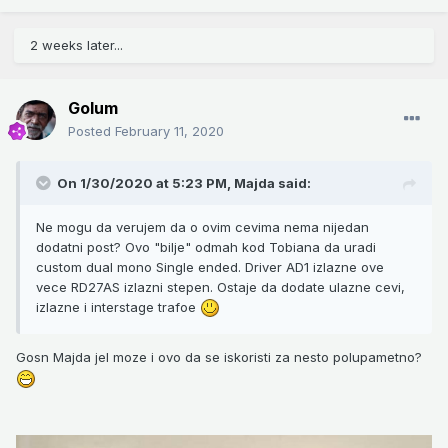
2 weeks later...
Golum
Posted
February 11, 2020
On 1/30/2020 at 5:23 PM,
Majda
said:
Ne mogu da verujem da o ovim cevima nema nijedan
dodatni post? Ovo "bilje" odmah kod Tobiana da uradi
custom dual mono Single ended. Driver AD1 izlazne ove
vece RD27AS izlazni stepen. Ostaje da dodate ulazne cevi,
izlazne i interstage trafoe
Gosn Majda jel moze i ovo da se iskoristi za nesto polupametno?