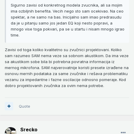
Sigurno zavisi od konkretnog modela zvucnika, ali sa mojim
ima ozbiljnih benefita. Vecih nego sto sam ocekivao. Na ceo
spektar, a ne samo na bas. Inicijalno sam imao predrasudu
da je u pitanju samo jos jedan EQ koji nesto popravi, a
mnogo vise toga pokvari, pa se u startu i nisam mnogo igrao
time.
Zavisi od toga koliko kvalitetno su zvučnici projektovani. Koliko
sam razumeo SAM nema veze sa sobnom akustikom. Da ima veze
sa akustikom sobe bila bi potrebna povratna informacija iz
mernog mikrofona. SAM najverovatnije koristi presete izrađene na
osnovu mernih podataka za same zvučnike i rešava problematiku
vezanu za impedantne i fazne oscilacije odnosno pomeraje. Kod
dobro projektovanih zvučnika za ovim nema potrebe.
Quote
Srecko