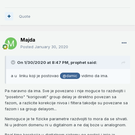
Quote
Majda
Posted
January 30, 2020
On 1/30/2020 at 8:47 PM,
prophet
said:
a u linku koji je postovao
vidimo da ima.
@damic
Pa naravno da ima. Sve je povezano i nije moguce to razdvojiti i
"posebno" "korigovati" group delay je direktno povezan sa
fazom, a razlicite korekcije nivoa i filtera takodje su povezane sa
fazom i sa group delayom...
Nemoguce je te fizicke parametre razdvojiti to mora da se shvati.
Ni u jednom domenu ni u digitalnom a ne daj boze u analognom.
Real time korekcija u digitalnom sistemu ne postoji i inije je