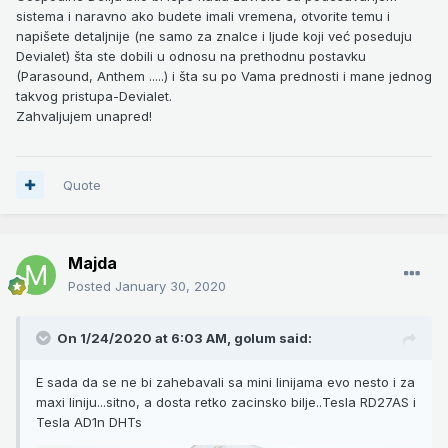
sistema i naravno ako budete imali vremena, otvorite temu i
napišete detaljnije (ne samo za znalce i ljude koji već poseduju
Devialet) šta ste dobili u odnosu na prethodnu postavku
(Parasound, Anthem .....) i šta su po Vama prednosti i mane jednog
takvog pristupa-Devialet.
Zahvaljujem unapred!
Quote
Majda
Posted
January 30, 2020
On 1/24/2020 at 6:03 AM,
golum
said:
E sada da se ne bi zahebavali sa mini linijama evo nesto i za
maxi liniju...sitno, a dosta retko zacinsko bilje..Tesla RD27AS i
Tesla AD1n DHTs