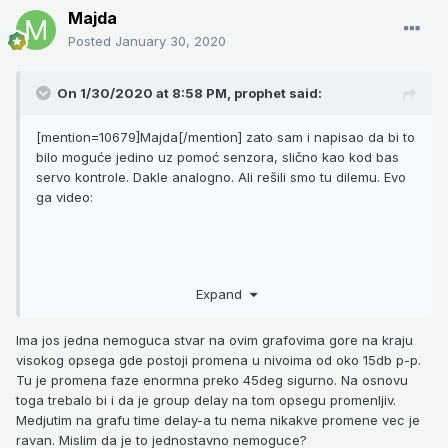
Majda
Posted
January 30, 2020
On 1/30/2020 at 8:58 PM,
prophet
said:
[mention=10679]Majda[/mention] zato sam i napisao da bi to
bilo moguće jedino uz pomoć senzora, slično kao kod bas
servo kontrole. Dakle analogno. Ali rešili smo tu dilemu. Evo
ga video:
Expand
Ima jos jedna nemoguca stvar na ovim grafovima gore na kraju
visokog opsega gde postoji promena u nivoima od oko 15db p-p.
Za te korelacije izgleda da nikome nije validno sta mi
Tu je promena faze enormna preko 45deg sigurno. Na osnovu
pisemo, zbog toga i uputih na nezavisno merenje u
toga trebalo bi i da je group delay na tom opsegu promenljiv.
damicevom linku.
Medjutim na grafu time delay-a tu nema nikakve promene vec je
ravan. Mislim da je to jednostavno nemoguce?