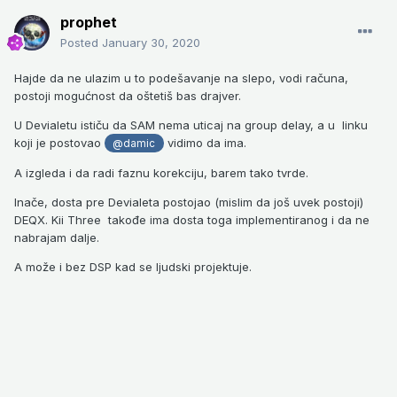
prophet
Posted
January 30, 2020
Hajde da ne ulazim u to podešavanje na slepo, vodi računa,
postoji mogućnost da oštetiš bas drajver.
U Devialetu ističu da SAM nema uticaj na group delay, a u linku
koji je postovao
vidimo da ima.
@damic
A izgleda i da radi faznu korekciju, barem tako tvrde.
Inače, dosta pre Devialeta postojao (mislim da još uvek postoji)
DEQX. Kii Three takođe ima dosta toga implementiranog i da ne
nabrajam dalje.
A može i bez DSP kad se ljudski projektuje.