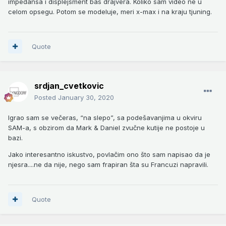
impedansa i displejsment bas drajvera. Koliko sam video ne u
celom opsegu. Potom se modeluje, meri x-max i na kraju tjuning.
Quote
srdjan_cvetkovic
Posted
January 30, 2020
Igrao sam se večeras, “na slepo”, sa podešavanjima u okviru
SAM-a, s obzirom da Mark & Daniel zvučne kutije ne postoje u
bazi.
Jako interesantno iskustvo, povlačim ono što sam napisao da je
njesra....ne da nije, nego sam frapiran šta su Francuzi napravili.
Quote