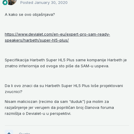
Posted
January 30, 2020
A kako se ovo objašnjava?
https://www.devialet.com/en-eu/expert-pro-sam-ready-
speakers/harbeth/super-hl5-plus/
Specifikacija Harbeth Super HL5 Plus same kompanije Harbeth je
znatno inferiornija od ovoga sto piše da SAM-u uspeva.
Da li ovo znaci da su Harbeth Super HL5 Plus loše projektovani
zvucnici?
Nisam maliciozan (recimo da sam “duduk”) pa molim za
razjašnjenje jer verujem da popriličan broj članova foruma
razmišlja o Devialet-u u perspektivi.
Quote