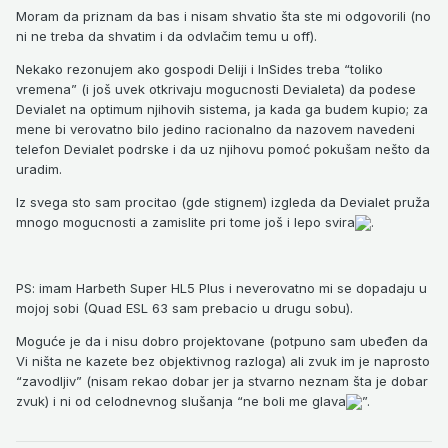
Moram da priznam da bas i nisam shvatio šta ste mi odgovorili (no
ni ne treba da shvatim i da odvlačim temu u off).
Nekako rezonujem ako gospodi Deliji i InSides treba “toliko
vremena” (i još uvek otkrivaju mogucnosti Devialeta) da podese
Devialet na optimum njihovih sistema, ja kada ga budem kupio; za
mene bi verovatno bilo jedino racionalno da nazovem navedeni
telefon Devialet podrske i da uz njihovu pomoć pokušam nešto da
uradim.
Iz svega sto sam procitao (gde stignem) izgleda da Devialet pruža
mnogo mogucnosti a zamislite pri tome još i lepo svira
.
PS: imam Harbeth Super HL5 Plus i neverovatno mi se dopadaju u
mojoj sobi (Quad ESL 63 sam prebacio u drugu sobu).
Moguće je da i nisu dobro projektovane (potpuno sam ubeđen da
Vi ništa ne kazete bez objektivnog razloga) ali zvuk im je naprosto
“zavodljiv” (nisam rekao dobar jer ja stvarno neznam šta je dobar
zvuk) i ni od celodnevnog slušanja “ne boli me glava
”.