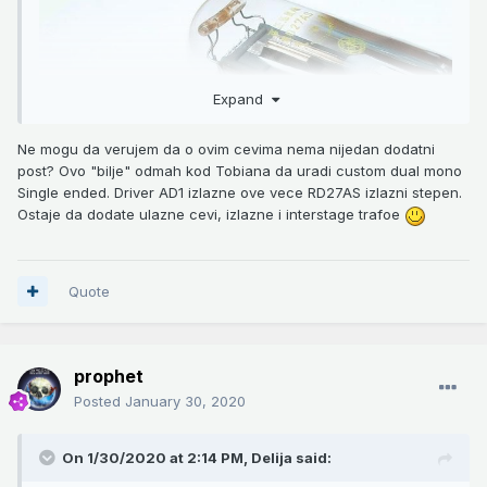
Expand
Ne mogu da verujem da o ovim cevima nema nijedan dodatni
post? Ovo "bilje" odmah kod Tobiana da uradi custom dual mono
Single ended. Driver AD1 izlazne ove vece RD27AS izlazni stepen.
Ostaje da dodate ulazne cevi, izlazne i interstage trafoe
Quote
prophet
Posted
January 30, 2020
On 1/30/2020 at 2:14 PM,
Delija
said: