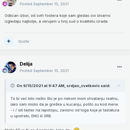
Posted
September 15, 2021
Odlican izbor, od svih footera koje sam gledao ovi stvarno
izgledaju najbolje, a verujem u tvoj sud o kvalitetu izrade.
Quote
Delija
Posted
September 15, 2021
On 9/15/2021 at 9:47 AM,
srdjan_cvetkovic
said:
To bi već bilo nešto što je po nekom mom shvatanju realno,
iako sam mislio da je greška u kucanju, pošto su kod mene
- i / isti taster na lapotopu, zavisno od toga koja je tastatura
u upotrebi, ENG ili SRB.
Stella 55 je 1k za 4 komada, tako da...