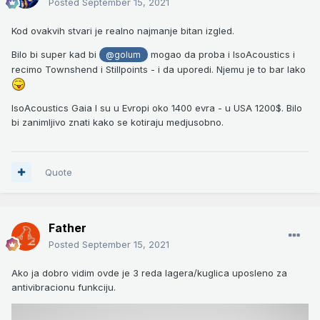
Posted
September 15, 2021
Kod ovakvih stvari je realno najmanje bitan izgled.
Bilo bi super kad bi
mogao da proba i IsoAcoustics i
@golum
recimo Townshend i Stillpoints - i da uporedi. Njemu je to bar lako
IsoAcoustics Gaia I su u Evropi oko
1400 evra - u USA 1200$. Bilo
bi zanimljivo znati kako se kotiraju medjusobno.
Quote
Father
Posted
September 15, 2021
Ako ja dobro vidim ovde je 3 reda lagera/kuglica uposleno za
antivibracionu funkciju.