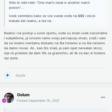
Shto bi rekli neki: “One man’s meat is another man’s
poison”…
Uvek zanimljivo kako se sve svede ovde na $$$ i sta bi
trebalo biti realno, a sta ne..
Realno I ne postoji u ovom sportu, ovde su stvari uvek iracionalne
I subjektivne, ja iznosim samo svoju percepciju stvari, znaš i sam
da svi imamo mentalnu blokadu na šta hoćemo a na šta nećemo
da damo novac. Ali , kao što znaš, ja sam opet nerealan skroz,
nije mi problem da dam 15k za gramofon, ali 3k za dac ili footere
npr jeste.
Quote
Golum
Posted
September 15, 2021