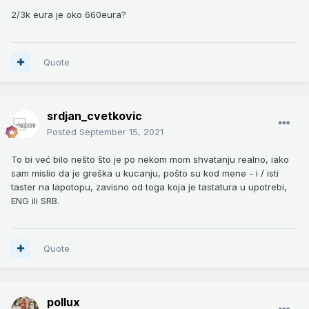
2/3k eura je oko 660eura?
Quote
srdjan_cvetkovic
Posted
September 15, 2021
To bi već bilo nešto što je po nekom mom shvatanju realno, iako
sam mislio da je greška u kucanju, pošto su kod mene - i / isti
taster na lapotopu, zavisno od toga koja je tastatura u upotrebi,
ENG ili SRB.
Quote
pollux