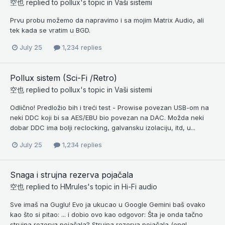
空也
replied to
pollux
's topic in
Vaši sistemi
Prvu probu možemo da napravimo i sa mojim Matrix Audio, ali
tek kada se vratim u BGD.
July 25
1,234 replies
Pollux sistem (Sci-Fi /Retro)
空也
replied to
pollux
's topic in
Vaši sistemi
Odlično! Predložio bih i treći test - Prowise povezan USB-om na
neki DDC koji bi sa AES/EBU bio povezan na DAC. Možda neki
dobar DDC ima bolji reclocking, galvansku izolaciju, itd, u...
July 25
1,234 replies
Snaga i strujna rezerva pojačala
空也
replied to
HMrules
's topic in
Hi-Fi audio
Sve imaš na Guglu! Evo ja ukucao u Google Gemini baš ovako
kao što si pitao: ... i dobio ovo kao odgovor: Šta je onda tačno
strujna rezerva pojačala? Strujna rezerva pojačala (engl...