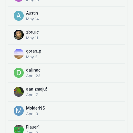
Austin
May 14
zbrujic
May 11
goran_p
May 2
daljinac
April 23
aaa zmaju!
April 7
MolderNS
April 3
Plauer1
April 3