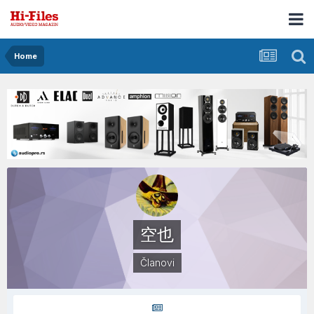
Home
空也
Članovi