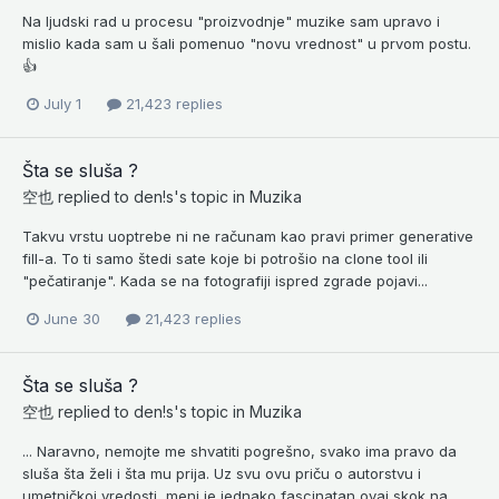
Na ljudski rad u procesu "proizvodnje" muzike sam upravo i
mislio kada sam u šali pomenuo "novu vrednost" u prvom postu.
👍
July 1
21,423 replies
Šta se sluša ?
空也
replied to
den!s
's topic in
Muzika
Takvu vrstu uoptrebe ni ne računam kao pravi primer generative
fill-a. To ti samo štedi sate koje bi potrošio na clone tool ili
"pečatiranje". Kada se na fotografiji ispred zgrade pojavi...
June 30
21,423 replies
Šta se sluša ?
空也
replied to
den!s
's topic in
Muzika
... Naravno, nemojte me shvatiti pogrešno, svako ima pravo da
sluša šta želi i šta mu prija. Uz svu ovu priču o autorstvu i
umetničkoj vredosti, meni je jednako fascinatan ovaj skok na...