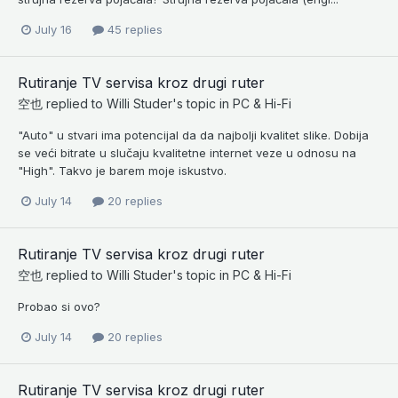
July 16
45 replies
Rutiranje TV servisa kroz drugi ruter
空也
replied to
Willi Studer
's topic in
PC & Hi-Fi
"Auto" u stvari ima potencijal da da najbolji kvalitet slike. Dobija
se veći bitrate u slučaju kvalitetne internet veze u odnosu na
"High". Takvo je barem moje iskustvo.
July 14
20 replies
Rutiranje TV servisa kroz drugi ruter
空也
replied to
Willi Studer
's topic in
PC & Hi-Fi
Probao si ovo?
July 14
20 replies
Rutiranje TV servisa kroz drugi ruter