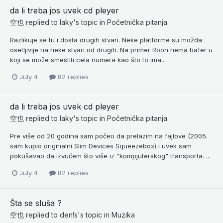
da li treba jos uvek cd pleyer
空也
replied to
laky
's topic in
Početnička pitanja
Razlikuje se tu i dosta drugih stvari. Neke platforme su možda
osetljivije na neke stvari od drugih. Na primer Roon nema bafer u
koji se može smestiti cela numera kao što to ima...
July 4
82 replies
da li treba jos uvek cd pleyer
空也
replied to
laky
's topic in
Početnička pitanja
Pre više od 20 godina sam počeo da prelazim na fajlove (2005.
sam kupio originalni Slim Devices Squeezebox) i uvek sam
pokušavao da izvučem što više iz "kompjuterskog" transporta. ...
July 4
82 replies
Šta se sluša ?
空也
replied to
den!s
's topic in
Muzika