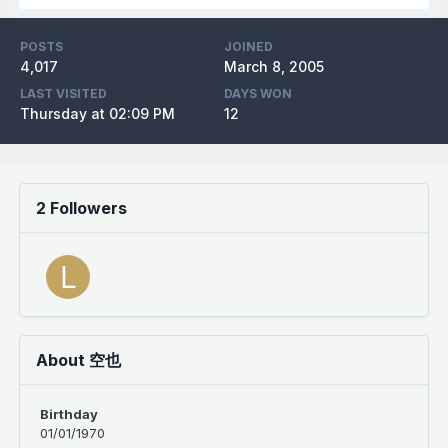
POSTS
JOINED
4,017
March 8, 2005
LAST VISITED
DAYS WON
Thursday at 02:09 PM
12
2 Followers
About 空也
Birthday
01/01/1970