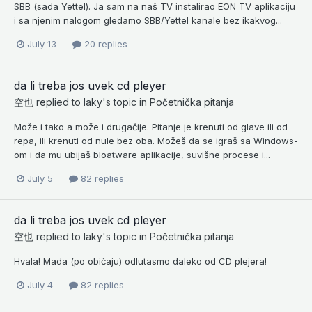
SBB (sada Yettel). Ja sam na naš TV instalirao EON TV aplikaciju
i sa njenim nalogom gledamo SBB/Yettel kanale bez ikakvog...
July 13
20 replies
da li treba jos uvek cd pleyer
空也
replied to
laky
's topic in
Početnička pitanja
Može i tako a može i drugačije. Pitanje je krenuti od glave ili od
repa, ili krenuti od nule bez oba. Možeš da se igraš sa Windows-
om i da mu ubijaš bloatware aplikacije, suvišne procese i...
July 5
82 replies
da li treba jos uvek cd pleyer
空也
replied to
laky
's topic in
Početnička pitanja
Hvala! Mada (po običaju) odlutasmo daleko od CD plejera!
July 4
82 replies