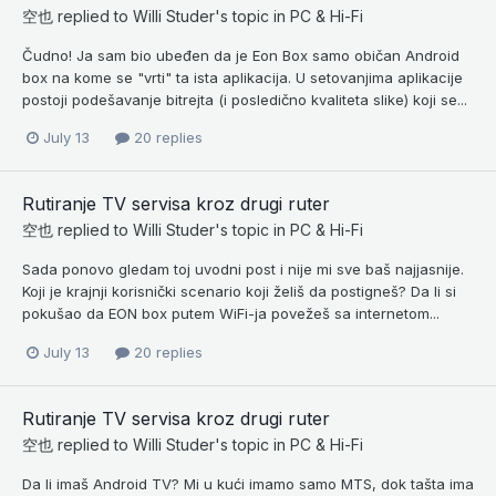
空也
replied to
Willi Studer
's topic in
PC & Hi-Fi
Čudno! Ja sam bio ubeđen da je Eon Box samo običan Android
box na kome se "vrti" ta ista aplikacija. U setovanjima aplikacije
postoji podešavanje bitrejta (i posledično kvaliteta slike) koji se...
July 13
20 replies
Rutiranje TV servisa kroz drugi ruter
空也
replied to
Willi Studer
's topic in
PC & Hi-Fi
Sada ponovo gledam toj uvodni post i nije mi sve baš najjasnije.
Koji je krajnji korisnički scenario koji želiš da postigneš? Da li si
pokušao da EON box putem WiFi-ja povežeš sa internetom...
July 13
20 replies
Rutiranje TV servisa kroz drugi ruter
空也
replied to
Willi Studer
's topic in
PC & Hi-Fi
Da li imaš Android TV? Mi u kući imamo samo MTS, dok tašta ima