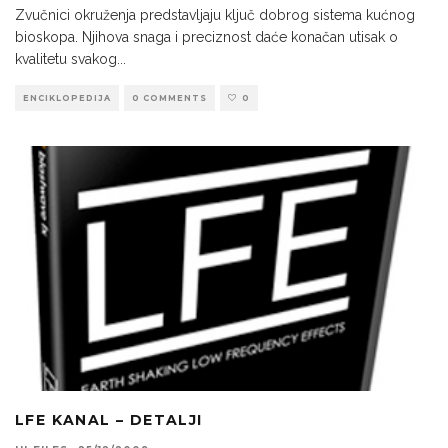
Zvučnici okruženja predstavljaju ključ dobrog sistema kućnog
bioskopa. Njihova snaga i preciznost daće konačan utisak o
kvalitetu svakog
...
ENCIKLOPEDIJA
0 COMMENTS
0
LFE KANAL – DETALJI