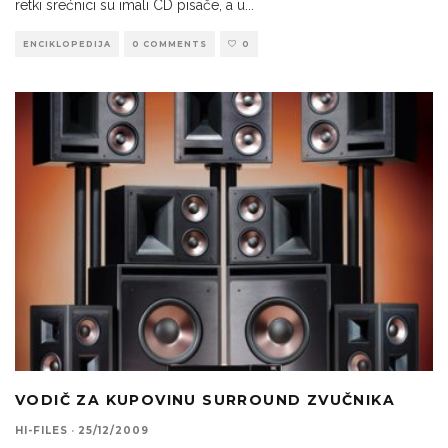
retki srećnici su imali CD pisače, a u
...
ENCIKLOPEDIJA
0 COMMENTS
0
VODIČ ZA KUPOVINU SURROUND ZVUČNIKA
HI-FILES
·
25/12/2009