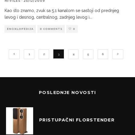
HI-FILES
·
25/12/2009
Kao što znamo, zvuk sa 5.1 kanalom se sastoji od prednjeg
levog i desnog, centralnog, zadnjeg levog i
...
ENCIKLOPEDIJA
0 COMMENTS
0
1
2
3
4
5
6
POSLEDNJE NOVOSTI
PRISTUPAČNI FLORSTENDER