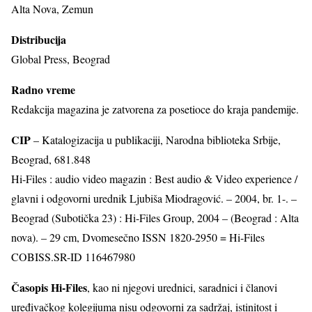
Alta Nova, Zemun
Distribucija
Global Press, Beograd
Radno vreme
Redakcija magazina je zatvorena za posetioce do kraja pandemije.
CIP
– Katalogizacija u publikaciji, Narodna biblioteka Srbije,
Beograd, 681.848
Hi-Files : audio video magazin : Best audio & Video experience /
glavni i odgovorni urednik Ljubiša Miodragović. – 2004, br. 1-. –
Beograd (Subotička 23) : Hi-Files Group, 2004 – (Beograd : Alta
nova). – 29 cm, Dvomesečno ISSN 1820-2950 = Hi-Files
COBISS.SR-ID 116467980
Časopis Hi-Files
, kao ni njegovi urednici, saradnici i članovi
uređivačkog kolegijuma nisu odgovorni za sadržaj, istinitost i