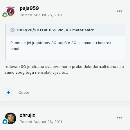
paja959
Posted
August 26, 2011
On 8/26/2011 at 1:53 PM, VU metar said:
Pitam se jel jugotonov SQ uopšte SQ ili samo su kopirali
omot.
redovan SQ je..slusao svojevremeno preko dekodera.ali danas se
samo zbog toga ne isplati vijati to...
Quote
zbrujic
Posted
August 26, 2011