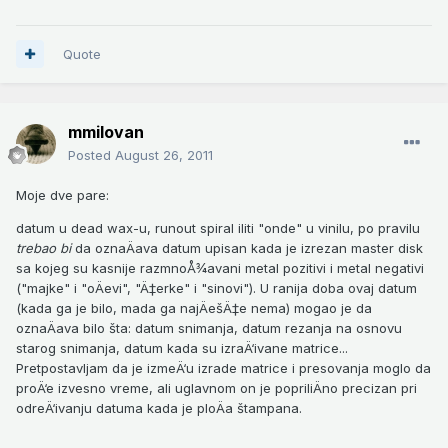
Quote
mmilovan
Posted
August 26, 2011
Moje dve pare:
datum u dead wax-u, runout spiral iliti "onde" u vinilu, po pravilu
trebao bi
da oznaÄava datum upisan kada je izrezan master disk
sa kojeg su kasnije razmnoÅ¾avani metal pozitivi i metal negativi
("majke" i "oÄevi", "Ä‡erke" i "sinovi"). U ranija doba ovaj datum
(kada ga je bilo, mada ga najÄešÄ‡e nema) mogao je da
oznaÄava bilo šta: datum snimanja, datum rezanja na osnovu
starog snimanja, datum kada su izraÄ‘ivane matrice...
Pretpostavljam da je izmeÄ‘u izrade matrice i presovanja moglo da
proÄ‘e izvesno vreme, ali uglavnom on je popriliÄno precizan pri
odreÄ‘ivanju datuma kada je ploÄa štampana.