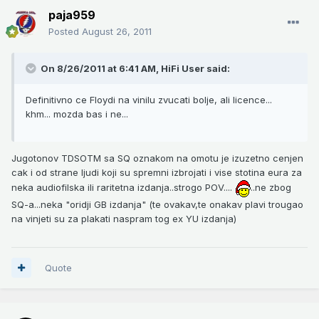
paja959
Posted
August 26, 2011
On 8/26/2011 at 6:41 AM, HiFi User said:
Definitivno ce Floydi na vinilu zvucati bolje, ali licence...
khm... mozda bas i ne...
Jugotonov TDSOTM sa SQ oznakom na omotu je izuzetno cenjen
cak i od strane ljudi koji su spremni izbrojati i vise stotina eura za
neka audiofilska ili raritetna izdanja..strogo POV....
..ne zbog
SQ-a...neka "oridji GB izdanja" (te ovakav,te onakav plavi trougao
na vinjeti su za plakati naspram tog ex YU izdanja)
Quote