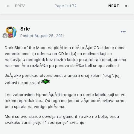
PREV
Page 1 of 72
NEXT
Srle
Posted
August 25, 2011
Dark Side of the Moon na ploÄi ima neÅ¡to Å¡to CD izdanje nema:
veeeeiki omot (u odnosu na CD kutiju) sa motivom koji se
nastavlja u nedogled; bez obzira koliko puta rotirao omot, prizma
naizmeniÄno razlaÅ¾e pa ponovo slaÅ¾e beli snop svetlosti.
JoÅ¡ ako ponekad otvoris omot a unutra onaj zeleni "ekg", joj,
zabavi nikad kraja!
I ne zaboravimo hipnotiÅ¡uÄ‡i trougao na cente labelu koji se vrti
tokom reprodukcije... Od toga me jedino viÅ¡e oduÅ¡evljava crno-
bela spirala na vertigo ploÄama.
Meni su ove sitnice dovoljan argument za ako ne bolje, onda
svakako zanimljivije i "ispunjenije" sviranje.