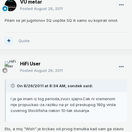
VU metar
Posted
August 26, 2011
Pitam se jel jugotonov SQ uopšte SQ ili samo su kopirali omot.
Quote
HiFi User
Posted
August 26, 2011
On 8/26/2011 at 8:34 AM, sondek said:
I ja ga imam iz tog perioda,zvuci sjajno.Cak ni vremenom
nije propuckao-za razliku na pr od preskupog 180g vinila
cuvenog Stockfisha nakon 10-tak slusanja.
Eto, a moj "Wish" je krckao od prvog trenutka kad sam ga stavio