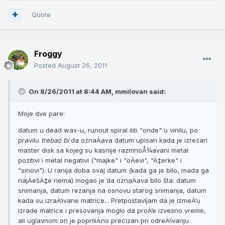
Quote
Froggy
Posted
August 26, 2011
On 8/26/2011 at 8:44 AM, mmilovan said:
Moje dve pare:
datum u dead wax-u, runout spiral iliti "onde" u vinilu, po
pravilu
trebao bi
da oznaÄava datum upisan kada je izrezan
master disk sa kojeg su kasnije razmnoÅ¾avani metal
pozitivi i metal negativi ("majke" i "oÄevi", "Ä‡erke" i
"sinovi"). U ranija doba ovaj datum (kada ga je bilo, mada ga
najÄešÄ‡e nema) mogao je da oznaÄava bilo šta: datum
snimanja, datum rezanja na osnovu starog snimanja, datum
kada su izraÄ‘ivane matrice... Pretpostavljam da je izmeÄ‘u
izrade matrice i presovanja moglo da proÄ‘e izvesno vreme,
ali uglavnom on je popriliÄno precizan pri odreÄ‘ivanju