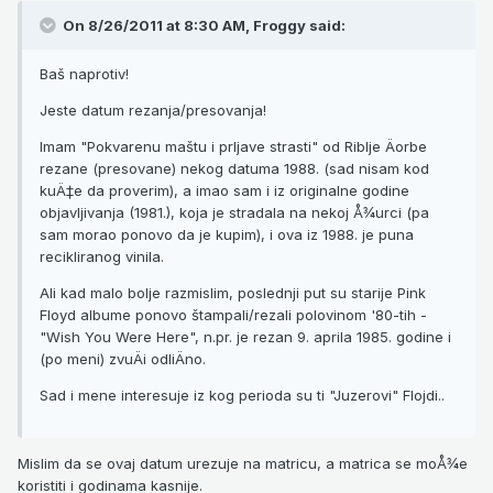
On 8/26/2011 at 8:30 AM, Froggy said:
Baš naprotiv!
Jeste datum rezanja/presovanja!
Imam "Pokvarenu maštu i prljave strasti" od Riblje Äorbe
rezane (presovane) nekog datuma 1988. (sad nisam kod
kuÄ‡e da proverim), a imao sam i iz originalne godine
objavljivanja (1981.), koja je stradala na nekoj Å¾urci (pa
sam morao ponovo da je kupim), i ova iz 1988. je puna
recikliranog vinila.
Ali kad malo bolje razmislim, poslednji put su starije Pink
Floyd albume ponovo štampali/rezali polovinom '80-tih -
"Wish You Were Here", n.pr. je rezan 9. aprila 1985. godine i
(po meni) zvuÄi odliÄno.
Sad i mene interesuje iz kog perioda su ti "Juzerovi" Flojdi..
Mislim da se ovaj datum urezuje na matricu, a matrica se moÅ¾e
koristiti i godinama kasnije.