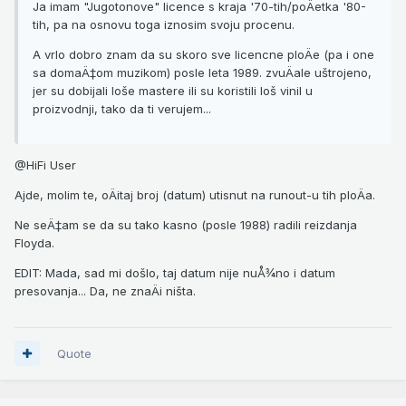
Ja imam "Jugotonove" licence s kraja '70-tih/poÄetka '80-
tih, pa na osnovu toga iznosim svoju procenu.
A vrlo dobro znam da su skoro sve licencne ploÄe (pa i one
sa domaÄ‡om muzikom) posle leta 1989. zvuÄale uštrojeno,
jer su dobijali loše mastere ili su koristili loš vinil u
proizvodnji, tako da ti verujem...
@HiFi User
Ajde, molim te, oÄitaj broj (datum) utisnut na runout-u tih ploÄa.
Ne seÄ‡am se da su tako kasno (posle 1988) radili reizdanja
Floyda.
EDIT: Mada, sad mi došlo, taj datum nije nuÅ¾no i datum
presovanja... Da, ne znaÄi ništa.
Quote