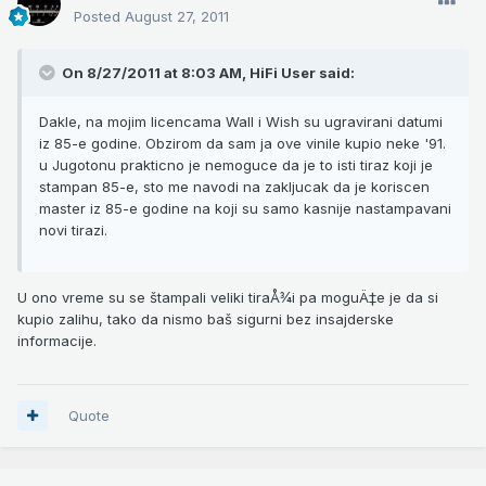
Posted
August 27, 2011
On 8/27/2011 at 8:03 AM, HiFi User said:
Dakle, na mojim licencama Wall i Wish su ugravirani datumi
iz 85-e godine. Obzirom da sam ja ove vinile kupio neke '91.
u Jugotonu prakticno je nemoguce da je to isti tiraz koji je
stampan 85-e, sto me navodi na zakljucak da je koriscen
master iz 85-e godine na koji su samo kasnije nastampavani
novi tirazi.
U ono vreme su se štampali veliki tiraÅ¾i pa moguÄ‡e je da si
kupio zalihu, tako da nismo baš sigurni bez insajderske
informacije.
Quote