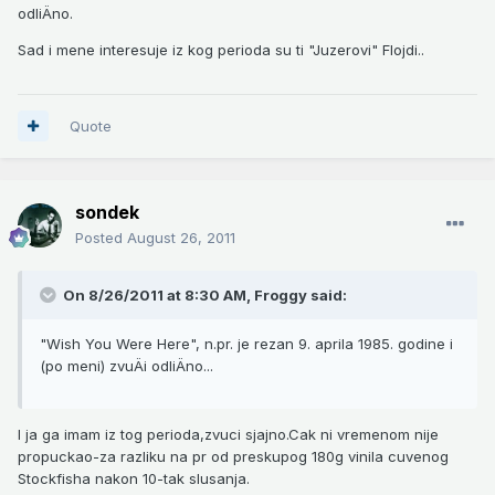
odliÄno.
Sad i mene interesuje iz kog perioda su ti "Juzerovi" Flojdi..
Quote
sondek
Posted
August 26, 2011
On 8/26/2011 at 8:30 AM, Froggy said:
"Wish You Were Here", n.pr. je rezan 9. aprila 1985. godine i
(po meni) zvuÄi odliÄno...
I ja ga imam iz tog perioda,zvuci sjajno.Cak ni vremenom nije
propuckao-za razliku na pr od preskupog 180g vinila cuvenog
Stockfisha nakon 10-tak slusanja.