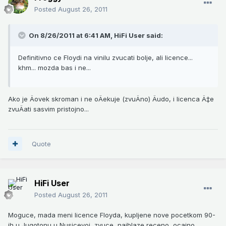
Posted
August 26, 2011
On 8/26/2011 at 6:41 AM, HiFi User said:
Definitivno ce Floydi na vinilu zvucati bolje, ali licence...
khm... mozda bas i ne...
Ako je Äovek skroman i ne oÄekuje (zvuÄno) Äudo, i licenca Ä‡e
zvuÄati sasvim pristojno...
Quote
HiFi User
Posted
August 26, 2011
Moguce, mada meni licence Floyda, kupljene nove pocetkom 90-
ih u Jugotonu u Nusicevoj, zvuce, najblaze receno, ocajno.