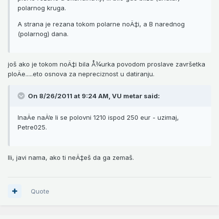
polarnog kruga.
A strana je rezana tokom polarne noÄ‡i, a B narednog
(polarnog) dana.
još ako je tokom noÄ‡i bila Å¾urka povodom proslave završetka
ploÄe.....eto osnova za nepreciznost u datiranju.
On 8/26/2011 at 9:24 AM, VU metar said:
InaÄe naÄ‘e li se polovni 1210 ispod 250 eur - uzimaj,
Petre025.
Ili, javi nama, ako ti neÄ‡eš da ga zemaš.
Quote