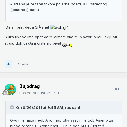
A strana je rezana tokom polarne noÄ‡i, a B narednog
(polarnog) dana.
'De si, bre, deda SrÄ‘ane!
Sutra uveÄe ima opet da te cimam ako mi MaÄ‘ari budu iskljuÄili
struju dok cevÄim cisternu piva!
Quote
Bujodrag
Posted
August 26, 2011
On 8/26/2011 at 9:45 AM, ras said:
Ovo nije ništa neobiÄno, naprotiv sasvim je uobiÄajeno za
ploÄe rezane u Skandinaviji, ili bilo gde blizu (unutar)