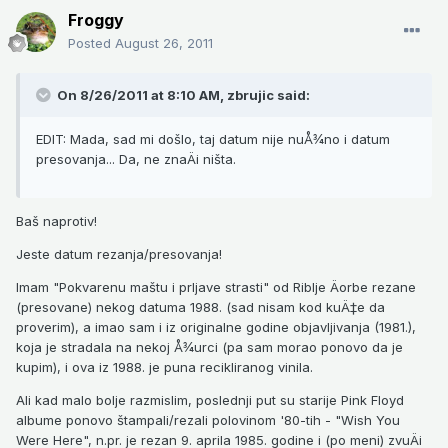
Froggy
Posted
August 26, 2011
On 8/26/2011 at 8:10 AM, zbrujic said:
EDIT: Mada, sad mi došlo, taj datum nije nuÅ¾no i datum
presovanja... Da, ne znaÄi ništa.
Baš naprotiv!
Jeste datum rezanja/presovanja!
Imam "Pokvarenu maštu i prljave strasti" od Riblje Äorbe rezane
(presovane) nekog datuma 1988. (sad nisam kod kuÄ‡e da
proverim), a imao sam i iz originalne godine objavljivanja (1981.),
koja je stradala na nekoj Å¾urci (pa sam morao ponovo da je
kupim), i ova iz 1988. je puna recikliranog vinila.
Ali kad malo bolje razmislim, poslednji put su starije Pink Floyd
albume ponovo štampali/rezali polovinom '80-tih - "Wish You
Were Here", n.pr. je rezan 9. aprila 1985. godine i (po meni) zvuÄi