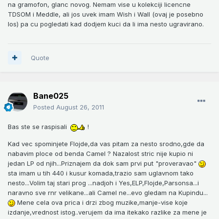
na gramofon, glanc novog. Nemam vise u kolekciji licencne
TDSOM i Meddle, ali jos uvek imam Wish i Wall (ovaj je posebno
los) pa cu pogledati kad dodjem kuci da li ima nesto ugravirano.
Quote
Bane025
Posted
August 26, 2011
Bas ste se raspisali
!
Kad vec spominjete Flojde,da vas pitam za nesto srodno,gde da
nabavim ploce od benda Camel ? Nazalost stric nije kupio ni
jedan LP od njih...Priznajem da dok sam prvi put "proveravao"
sta imam u tih 440 i kusur komada,trazio sam uglavnom tako
nesto...Volim taj stari prog ...nadjoh i Yes,ELP,Flojde,Parsonsa...i
naravno sve rnr velikane...ali Camel ne...evo gledam na Kupindu...
Mene cela ova prica i drzi zbog muzike,manje-vise koje
izdanje,vrednost istog..verujem da ima itekako razlike za mene je