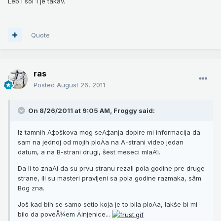
Leb i sol 1 je takav.
Quote
ras
Posted
August 26, 2011
On 8/26/2011 at 9:05 AM, Froggy said:
Iz tamnih Ä‡oškova mog seÄ‡anja dopire mi informacija da
sam na jednoj od mojih ploÄa na A-strani video jedan
datum, a na B-strani drugi, šest meseci mlaÄ‘i.
Da li to znaÄi da su prvu stranu rezali pola godine pre druge
strane, ili su masteri pravljeni sa pola godine razmaka, sâm
Bog zna.
Još kad bih se samo setio koja je to bila ploÄa, lakše bi mi
bilo da poveÅ¾em Äinjenice...