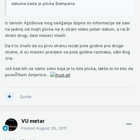
datuma kada je ploÄa štampana.
Iz tamnih Ä‡oškova mog seÄ‡anja dopire mi informacija da sam
na jednoj od mojih ploÄa na A-strani video jedan datum, a na B-
strani drugi, šest meseci mlaÄ‘i.
Da li to znaÄi da su prvu stranu rezali pola godine pre druge
strane, ili su masteri pravljeni sa pola godine razmaka, sâm Bog
zna.
Još kad bih se samo setio koja je to bila ploÄa, lakše bi mi bilo da
poveÅ¾em Äinjenice...
Quote
VU metar
Posted
August 26, 2011