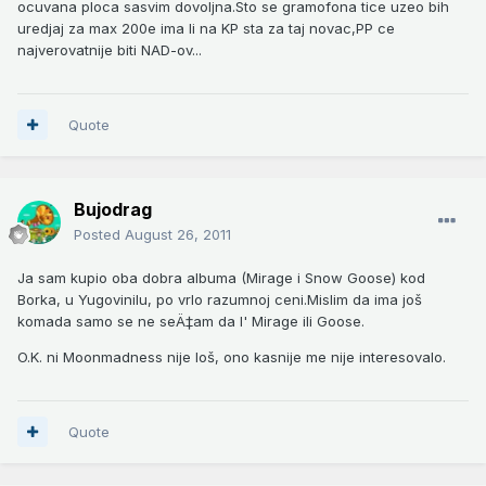
ocuvana ploca sasvim dovoljna.Sto se gramofona tice uzeo bih
uredjaj za max 200e ima li na KP sta za taj novac,PP ce
najverovatnije biti NAD-ov...
Quote
Bujodrag
Posted
August 26, 2011
Ja sam kupio oba dobra albuma (Mirage i Snow Goose) kod
Borka, u Yugovinilu, po vrlo razumnoj ceni.Mislim da ima još
komada samo se ne seÄ‡am da l' Mirage ili Goose.
O.K. ni Moonmadness nije loš, ono kasnije me nije interesovalo.
Quote