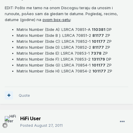
EDIT: Pošto me tamo na onom Discogsu teraju da unosim i
runoute, poÄeo sam da gledam te datume. Pogledaj, recimo,
datume (godine) na
ovom box-setu
:
Matrix Number (Side A): LSRCA 70851-A
110381
DP
Matrix Number (Side B ): LSRCA 70851-2
81177
ZP
Matrix Number (Side C): LSRCA 70852-1
101177
ZP
Matrix Number (Side D): LSRCA 70852-2
81177
ZP
Matrix Number (Side E): LSRCA 70853-1
7378
ZP
Matrix Number (Side F): LSRCA 70853-2
131179
DP
Matrix Number (Side G): LSRCA 70854-1
101177
ZP
Matrix Number (Side H): LSRCA 70854-2
101177
ZP
Quote
HiFi User
Posted
August 27, 2011