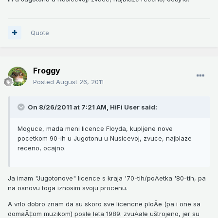
Quote
Froggy
Posted
August 26, 2011
On 8/26/2011 at 7:21 AM, HiFi User said:
Moguce, mada meni licence Floyda, kupljene nove
pocetkom 90-ih u Jugotonu u Nusicevoj, zvuce, najblaze
receno, ocajno.
Ja imam "Jugotonove" licence s kraja '70-tih/poÄetka '80-tih, pa
na osnovu toga iznosim svoju procenu.
A vrlo dobro znam da su skoro sve licencne ploÄe (pa i one sa
domaÄ‡om muzikom) posle leta 1989. zvuÄale uštrojeno, jer su