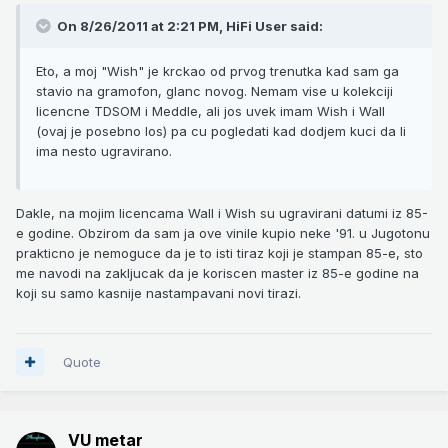
On 8/26/2011 at 2:21 PM, HiFi User said:
Eto, a moj "Wish" je krckao od prvog trenutka kad sam ga
stavio na gramofon, glanc novog. Nemam vise u kolekciji
licencne TDSOM i Meddle, ali jos uvek imam Wish i Wall
(ovaj je posebno los) pa cu pogledati kad dodjem kuci da li
ima nesto ugravirano.
Dakle, na mojim licencama Wall i Wish su ugravirani datumi iz 85-
e godine. Obzirom da sam ja ove vinile kupio neke '91. u Jugotonu
prakticno je nemoguce da je to isti tiraz koji je stampan 85-e, sto
me navodi na zakljucak da je koriscen master iz 85-e godine na
koji su samo kasnije nastampavani novi tirazi.
Quote
VU metar