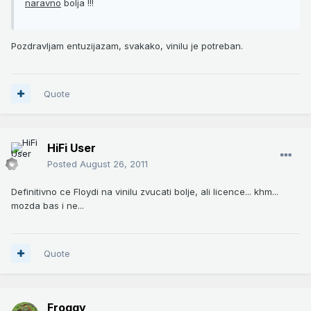
naravno
bolja !!!
Pozdravljam entuzijazam, svakako, vinilu je potreban.
Quote
HiFi User
Posted
August 26, 2011
Definitivno ce Floydi na vinilu zvucati bolje, ali licence... khm...
mozda bas i ne...
Quote
Froggy