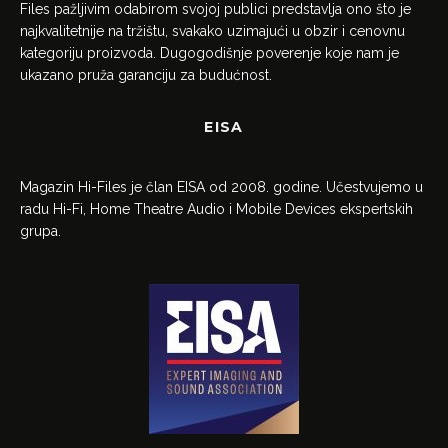
Files pažljivim odabirom svojoj publici predstavlja ono što je
najkvalitetnije na tržištu, svakako uzimajući u obzir i cenovnu
kategoriju proizvoda. Dugogodišnje poverenje koje nam je
ukazano pruža garanciju za budućnost.
EISA
Magazin Hi-Files je član EISA od 2008. godine. Učestvujemo u
radu Hi-Fi, Home Theatre Audio i Mobile Devices ekspertskih
grupa.