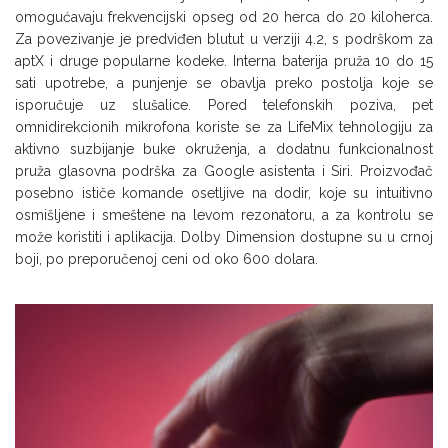
omogućavaju frekvencijski opseg od 20 herca do 20 kiloherca.
Za povezivanje je predviđen blutut u verziji 4.2, s podrškom za
aptX i druge popularne kodeke. Interna baterija pruža 10 do 15
sati upotrebe, a punjenje se obavlja preko postolja koje se
isporučuje uz slušalice. Pored telefonskih poziva, pet
omnidirekcionih mikrofona koriste se za LifeMix tehnologiju za
aktivno suzbijanje buke okruženja, a dodatnu funkcionalnost
pruža glasovna podrška za Google asistenta i Siri. Proizvođač
posebno ističe komande osetljive na dodir, koje su intuitivno
osmišljene i smeštene na levom rezonatoru, a za kontrolu se
može koristiti i aplikacija. Dolby Dimension dostupne su u crnoj
boji, po preporučenoj ceni od oko 600 dolara.