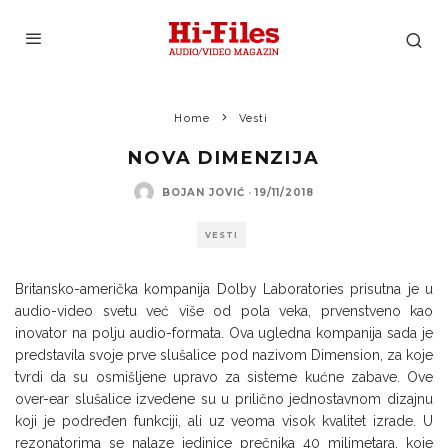
Home
Vesti
NOVA DIMENZIJA
BOJAN JOVIĆ
·
19/11/2018
VESTI
Britansko-američka kompanija Dolby Laboratories prisutna je u
audio-video svetu već više od pola veka, prvenstveno kao
inovator na polju audio-formata. Ova ugledna kompanija sada je
predstavila svoje prve slušalice pod nazivom Dimension, za koje
tvrdi da su osmišljene upravo za sisteme kućne zabave. Ove
over-ear slušalice izvedene su u prilično jednostavnom dizajnu
koji je podređen funkciji, ali uz veoma visok kvalitet izrade. U
rezonatorima se nalaze jedinice prečnika 40 milimetara, koje