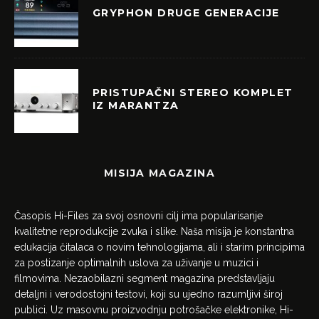
GRYPHON DRUGE GENERACIJE
PRISTUPAČNI STEREO KOMPLET
IZ MARANTZA
MISIJA MAGAZINA
Časopis Hi-Files za svoj osnovni cilj ima popularisanje
kvalitetne reprodukcije zvuka i slike. Naša misija je konstantna
edukacija čitalaca o novim tehnologijama, ali i starim principima
za postizanje optimalnih uslova za uživanje u muzici i
filmovima. Nezaobilazni segment magazina predstavljaju
detaljni i verodostojni testovi, koji su ujedno razumljivi široj
publici. Uz masovnu proizvodnju potrošačke elektronike, Hi-