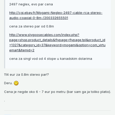
2497 neglex, evo par cena
http://cgi.ebay.fr/Mogami-Neglex-2497-cable-rca-stereo-
audio-coaxial-0-8m-/200332655501
cena za stereo par od 0.8m
http://www.slygoosecables.com/index.php?
page=shop.product_details&flypage=flypage.tpl&product_id
=1327&category_id=37&keyword=mogami&option=com_virtu
emart&Itemid=2
cena za singl vod od 4 stope u kanadskim dolarima
114 eur za 0.8m stereo par!?
Deru.
Cena je negde oko 6 - 7 eur po metru (bar sam ga ja toliko platio).
.