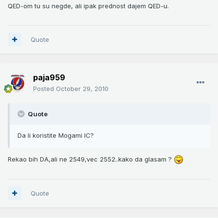
QED-om tu su negde, ali ipak prednost dajem QED-u.
Quote
paja959
Posted
October 29, 2010
Quote
Da li koristite Mogami IC?
Rekao bih DA,ali ne 2549,vec 2552..kako da glasam ?
Quote