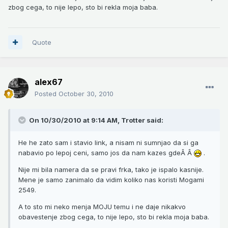
zbog cega, to nije lepo, sto bi rekla moja baba.
Quote
alex67
Posted
October 30, 2010
On 10/30/2010 at 9:14 AM, Trotter said:
He he zato sam i stavio link, a nisam ni sumnjao da si ga
nabavio po lepoj ceni, samo jos da nam kazes gdeÂ Â
.
Nije mi bila namera da se pravi frka, tako je ispalo kasnije.
Mene je samo zanimalo da vidim koliko nas koristi Mogami
2549.
A to sto mi neko menja MOJU temu i ne daje nikakvo
obavestenje zbog cega, to nije lepo, sto bi rekla moja baba.