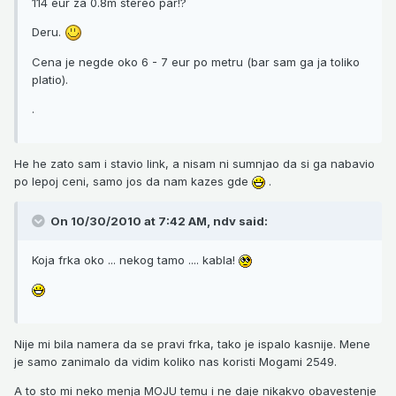
114 eur za 0.8m stereo par!?
Deru.
Cena je negde oko 6 - 7 eur po metru (bar sam ga ja toliko
platio).
.
He he zato sam i stavio link, a nisam ni sumnjao da si ga nabavio
po lepoj ceni, samo jos da nam kazes gde
.
On 10/30/2010 at 7:42 AM, ndv said:
Koja frka oko ... nekog tamo .... kabla!
Nije mi bila namera da se pravi frka, tako je ispalo kasnije. Mene
je samo zanimalo da vidim koliko nas koristi Mogami 2549.
A to sto mi neko menja MOJU temu i ne daje nikakvo obavestenje