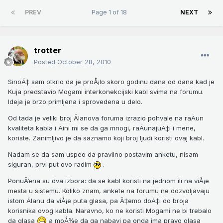
PREV
Page 1 of 18
NEXT
trotter
Posted
October 28, 2010
SinoÄ‡ sam otkrio da je proÅ¡lo skoro godinu dana od dana kad je
Kuja predstavio Mogami interkonekcijski kabl svima na forumu.
Ideja je brzo primljena i sprovedena u delo.
Od tada je veliki broj Älanova foruma izrazio pohvale na raÄun
kvaliteta kabla i Äini mi se da ga mnogi, raÄunajuÄ‡i i mene,
koriste. Zanimljivo je da saznamo koji broj ljudi koristi ovaj kabl.
Nadam se da sam uspeo da pravilno postavim anketu, nisam
siguran, prvi put ovo radim
.
PonuÄ‘ena su dva izbora: da se kabl koristi na jednom ili na viÅ¡e
mesta u sistemu. Koliko znam, ankete na forumu ne dozvoljavaju
istom Älanu da viÅ¡e puta glasa, pa Ä‡emo doÄ‡i do broja
korisnika ovog kabla. Naravno, ko ne koristi Mogami ne bi trebalo
da glasa
a moÅ¾e da ga nabavi pa onda ima pravo glasa