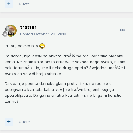
Quote
trotter
Posted
October 28, 2010
Pu pu, daleko bilo
.
Pa dobro, nije klasiÄna anketa, traÅ¾imo broj korisnika Mogami
kabla. Ne znam kako bih to drugaÄije saznao nego ovako, nisam
neki forumaÅ¡ki tip, ima li neka druga opcija? Svejedno, moÅ¾e i
ovako da se vidi broj korisnika.
Dakle, nije poenta da neko glasa protiv ili za, ne radi se o
ocenjivanju kvaliteta kabla veÄ‡ se traÅ¾i broj onih koji ga
upotrebljavaju. Da ga ne smatra kvalitetnim, ne bi ga ni koristio,
zar ne?
Quote