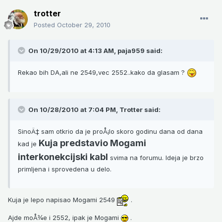
trotter
Posted
October 29, 2010
On 10/29/2010 at 4:13 AM, paja959 said:
Rekao bih DA,ali ne 2549,vec 2552..kako da glasam ?
On 10/28/2010 at 7:04 PM, Trotter said:
SinoÄ‡ sam otkrio da je proÅ¡lo skoro godinu dana od dana
Kuja predstavio Mogami
kad je
interkonekcijski kabl
svima na forumu. Ideja je brzo
primljena i sprovedena u delo.
Kuja je lepo napisao Mogami 2549
.
Ajde moÅ¾e i 2552, ipak je Mogami
.