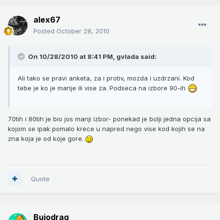
alex67
Posted
October 28, 2010
On 10/28/2010 at 8:41 PM, gvlada said:
Ali tako se pravi anketa, za i protiv, mozda i uzdrzani. Kod
tebe je ko je manje ili vise za. Podseca na izbore 90-ih
70tih i 80tih je bio jos manji izbor- ponekad je bolji jedna opcija sa
kojom se ipak pomalo krece u napred nego vise kod kojih se na
zna koja je od koje gore.
Quote
Bujodrag