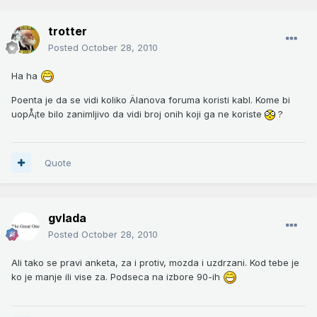
trotter
Posted
October 28, 2010
Ha ha
Poenta je da se vidi koliko Älanova foruma koristi kabl. Kome bi
uopÅ¡te bilo zanimljivo da vidi broj onih koji ga ne koriste
?
Quote
gvlada
Posted
October 28, 2010
Ali tako se pravi anketa, za i protiv, mozda i uzdrzani. Kod tebe je
ko je manje ili vise za. Podseca na izbore 90-ih