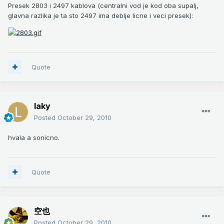
Presek 2803 i 2497 kablova (centralni vod je kod oba supalj,
glavna razlika je ta sto 2497 ima deblje licne i veci presek):
Quote
laky
Posted
October 29, 2010
hvala a sonicno.
Quote
空也
Posted
October 29, 2010