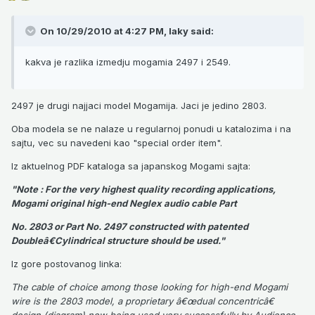
On 10/29/2010 at 4:27 PM, laky said:
kakva je razlika izmedju mogamia 2497 i 2549.
2497 je drugi najjaci model Mogamija. Jaci je jedino 2803.
Oba modela se ne nalaze u regularnoj ponudi u katalozima i na
sajtu, vec su navedeni kao "special order item".
Iz aktuelnog PDF kataloga sa japanskog Mogami sajta:
"Note : For the very highest quality recording applications,
Mogami original high-end Neglex audio cable Part
No. 2803 or Part No. 2497 constructed with patented
Doubleâ€Cylindrical structure should be used."
Iz gore postovanog linka:
The cable of choice among those looking for high-end Mogami
wire is the 2803 model, a proprietary â€œdual concentricâ€
design (diagram) now being used very successfully by Audience