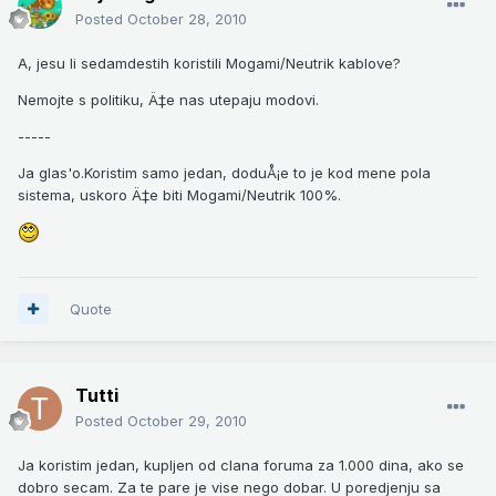
Posted
October 28, 2010
A, jesu li sedamdestih koristili Mogami/Neutrik kablove?
Nemojte s politiku, Ä‡e nas utepaju modovi.
-----
Ja glas'o.Koristim samo jedan, doduÅ¡e to je kod mene pola
sistema, uskoro Ä‡e biti Mogami/Neutrik 100%.
Quote
Tutti
Posted
October 29, 2010
Ja koristim jedan, kupljen od clana foruma za 1.000 dina, ako se
dobro secam. Za te pare je vise nego dobar. U poredjenju sa