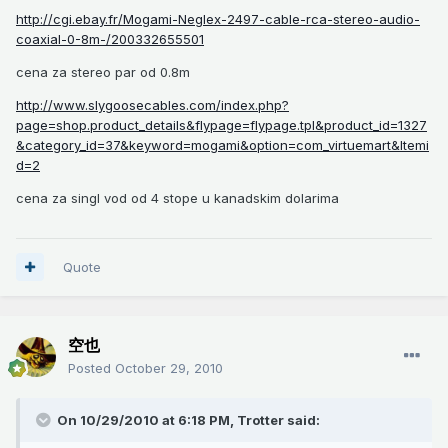
http://cgi.ebay.fr/Mogami-Neglex-2497-cable-rca-stereo-audio-
coaxial-0-8m-/200332655501
cena za stereo par od 0.8m
http://www.slygoosecables.com/index.php?
page=shop.product_details&flypage=flypage.tpl&product_id=1327
&category_id=37&keyword=mogami&option=com_virtuemart&Itemi
d=2
cena za singl vod od 4 stope u kanadskim dolarima
Quote
空也
Posted
October 29, 2010
On 10/29/2010 at 6:18 PM, Trotter said: