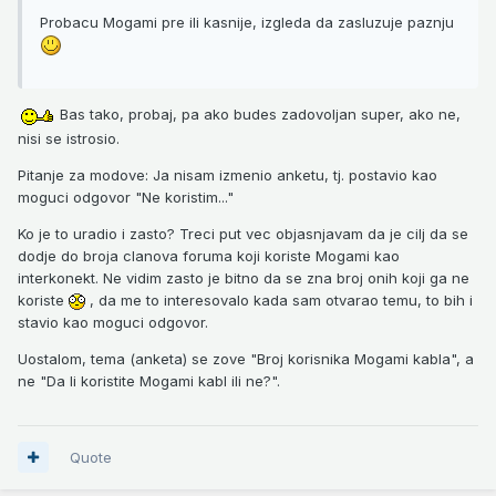
Probacu Mogami pre ili kasnije, izgleda da zasluzuje paznju
Bas tako, probaj, pa ako budes zadovoljan super, ako ne,
nisi se istrosio.
Pitanje za modove: Ja nisam izmenio anketu, tj. postavio kao
moguci odgovor "Ne koristim..."
Ko je to uradio i zasto? Treci put vec objasnjavam da je cilj da se
dodje do broja clanova foruma koji koriste Mogami kao
interkonekt. Ne vidim zasto je bitno da se zna broj onih koji ga ne
koriste
, da me to interesovalo kada sam otvarao temu, to bih i
stavio kao moguci odgovor.
Uostalom, tema (anketa) se zove "Broj korisnika Mogami kabla", a
ne "Da li koristite Mogami kabl ili ne?".
Quote