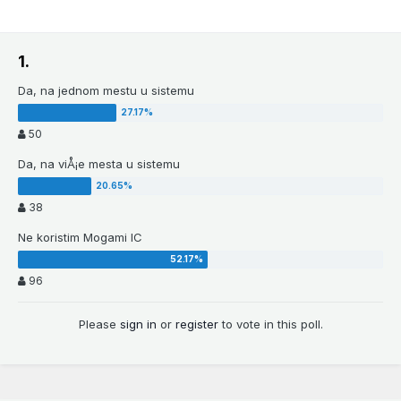
1.
Da, na jednom mestu u sistemu
50
Da, na viÅ¡e mesta u sistemu
38
Ne koristim Mogami IC
96
Please
sign in
or
register
to vote in this poll.