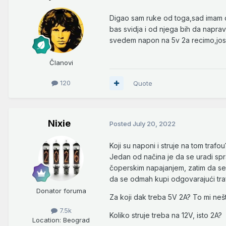
Digao sam ruke od toga,sad imam dr
bas svidja i od njega bih da napra
svedem napon na 5v 2a recimo,jos b
Članovi
120
Quote
Nixie
Posted
July 20, 2022
Koji su naponi i struje na tom traf
Jedan od načina je da se uradi spra
čoperskim napajanjem, zatim da se to
da se odmah kupi odgovarajući traf
Donator foruma
Za koji dak treba 5V 2A? To mi nešt
7.5k
Koliko struje treba na 12V, isto 2A?
Location
: Beograd