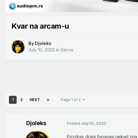
Kvar na arcam-u
By
Djoleks
July 10, 2022
in
Servis
1
2
NEXT
Page 1 of 2
Djoleks
Posted
July 10, 2022
Pozdrav dragi forumasi,nekad zna 