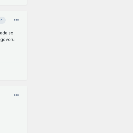
or
kada se
dgovoru.