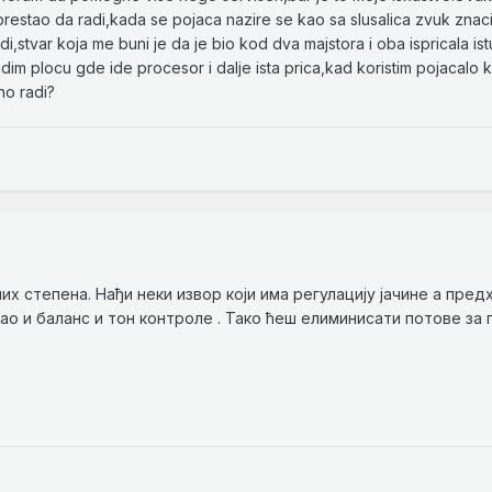
restao da radi,kada se pojaca nazire se kao sa slusalica zvuk znac
i,stvar koja me buni je da je bio kod dva majstora i oba ispricala ist
dim plocu gde ide procesor i dalje ista prica,kad koristim pojacalo 
no radi?
их степена. Нађи неки извор који има регулацију јачине а пре
 као и баланс и тон контроле . Тако ћеш елиминисати потове за