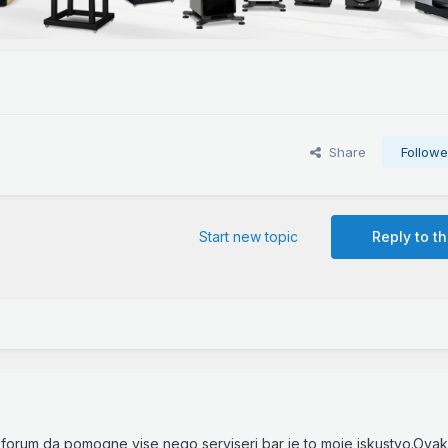
Share
Followe
Start new topic
Reply to th
forum da pomogne vise nego serviseri,bar je to moje iskustvo.Ova