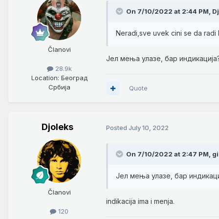
On 7/10/2022 at 2:44 PM,
D
Neradi,sve uvek cini se da radi 
Članovi
Јел мења улазе, бар индикација
28.9k
Location
: Београд
Србија
Quote
Djoleks
Posted
July 10, 2022
On 7/10/2022 at 2:47 PM,
g
Јел мења улазе, бар индикац
Članovi
indikacija ima i menja.
120