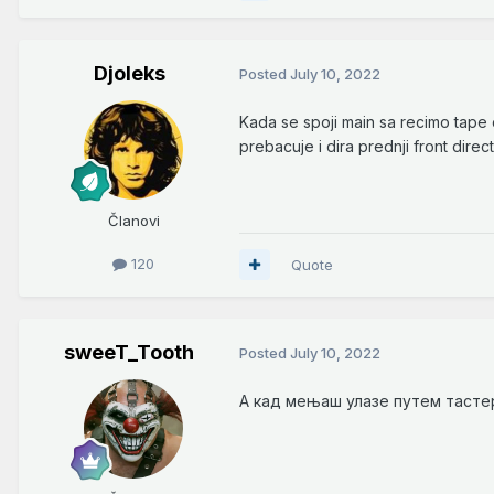
Djoleks
Posted
July 10, 2022
Kada se spoji main sa recimo tape o
prebacuje i dira prednji front dir
Članovi
120
Quote
sweeT_Tooth
Posted
July 10, 2022
А кад мењаш улазе путем тастер