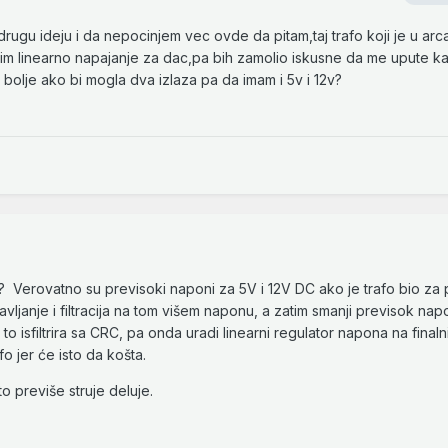
ugu ideju i da nepocinjem vec ovde da pitam,taj trafo koji je u arc
vim linearno napajanje za dac,pa bih zamolio iskusne da me upute k
olje ako bi mogla dva izlaza pa da imam i 5v i 12v?
ou? Verovatno su previsoki naponi za 5V i 12V DC ako je trafo bio za 
vljanje i filtracija na tom višem naponu, a zatim smanji previsok na
 isfiltrira sa CRC, pa onda uradi linearni regulator napona na finalni
o jer će isto da košta.
o previše struje deluje.