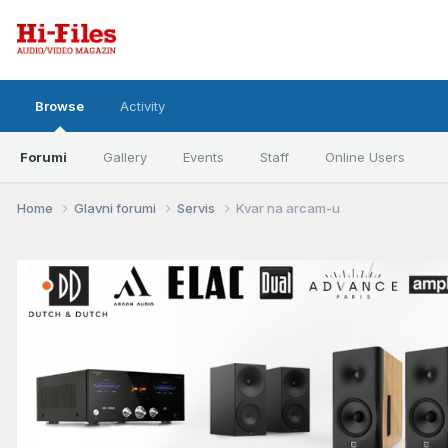
Browse
Activity
Forumi
Gallery
Events
Staff
Online Users
Home
Glavni forumi
Servis
Kvar na arcam-u