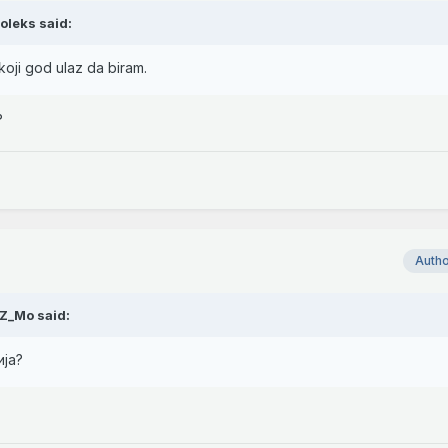
joleks
said:
koji god ulaz da biram.
?
Auth
iZ_Mo
said:
ија?