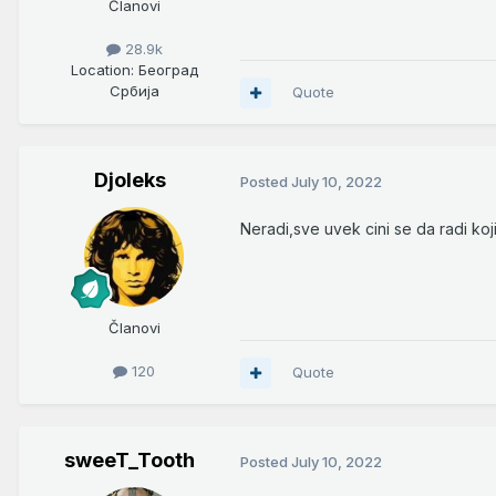
Članovi
28.9k
Location
: Београд
Србија
Quote
Djoleks
Posted
July 10, 2022
Neradi,sve uvek cini se da radi koj
Članovi
120
Quote
sweeT_Tooth
Posted
July 10, 2022