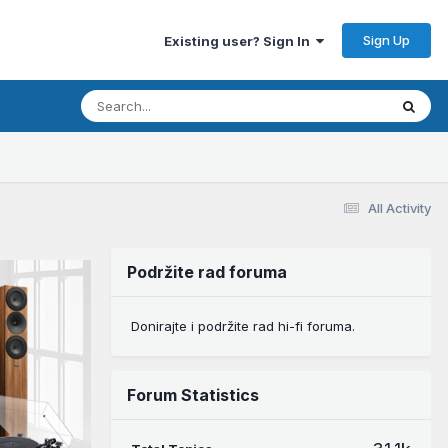
Sign Up
Existing user? Sign In
All Activity
Podržite rad foruma
Donirajte i podržite rad hi-fi foruma.
Forum Statistics