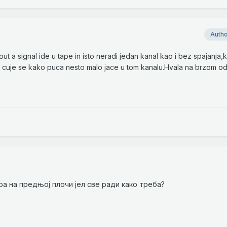
Auth
ut a signal ide u tape in isto neradi jedan kanal kao i bez spajanja,
ect cuje se kako puca nesto malo jace u tom kanalu.Hvala na brzom o
а на предњој плочи јел све ради како треба?