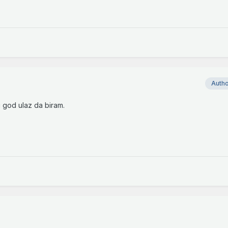
Auth
i god ulaz da biram.