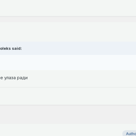
joleks
said:
е улаза ради
Auth