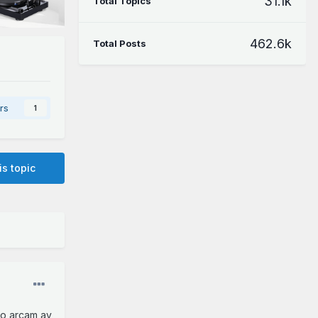
31.1k
Total Topics
462.6k
Total Posts
rs
1
is topic
ko arcam av