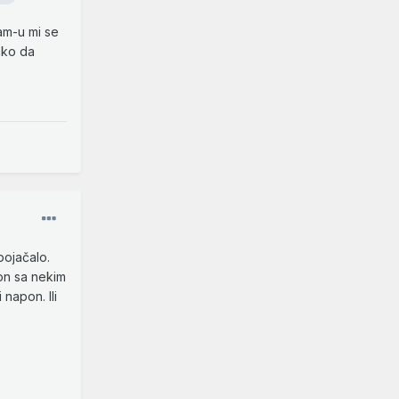
am-u mi se
ako da
pojačalo.
pon sa nekim
 napon. Ili