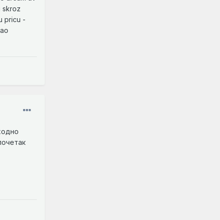
i skroz
u pricu -
kao
дходно
 почетак