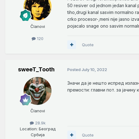
50 resiver od jednom jedan kanal p
tiho,drugi kanal sasvim normalno rad
crko procesor-,meni nije jasno izva
pojacalo snage ono sasvim normal
Članovi
120
Quote
sweeT_Tooth
Posted
July 10, 2022
Значи да је нешто испред излазн
премости: главни пот. за јачину
Članovi
28.9k
Location
: Београд
Србија
Quote