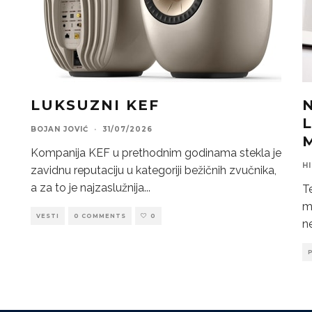
LUKSUZNI KEF
BOJAN JOVIĆ
·
31/07/2026
Kompanija KEF u prethodnim godinama stekla je
HI
zavidnu reputaciju u kategoriji bežičnih zvučnika,
a za to je najzaslužnija
...
T
m
VESTI
0 COMMENTS
0
n