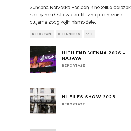
Sunčana Norveška Poslednjih nekoliko odlaza
na sajam u Oslo zapamtili smo po snežnim
olujama zbog kojih nismo želeli
...
REPORTAŽE
0 COMMENTS
0
HIGH END VIENNA 2026 –
NAJAVA
REPORTAŽE
HI-FILES SHOW 2025
REPORTAŽE