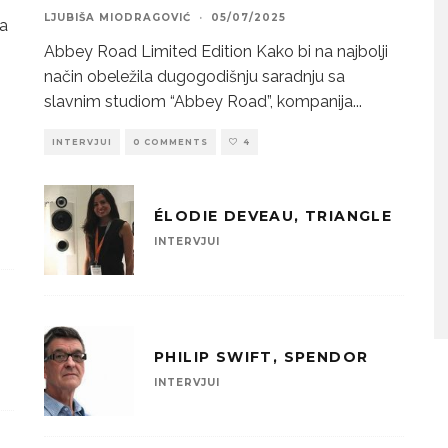
LJUBIŠA MIODRAGOVIĆ
·
05/07/2025
ka
Abbey Road Limited Edition Kako bi na najbolji
način obeležila dugogodišnju saradnju sa
slavnim studiom “Abbey Road”, kompanija
...
INTERVJUI
0 COMMENTS
4
ÉLODIE DEVEAU, TRIANGLE
INTERVJUI
PHILIP SWIFT, SPENDOR
INTERVJUI