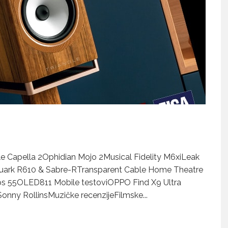
e Capella 2Ophidian Mojo 2Musical Fidelity M6xiLeak
uark R610 & Sabre-RTransparent Cable Home Theatre
ps 55OLED811 Mobile testoviOPPO Find X9 Ultra
onny RollinsMuzičke recenzijeFilmske
...