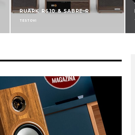
RUARK R610 & SABRE-R
TESTOVI