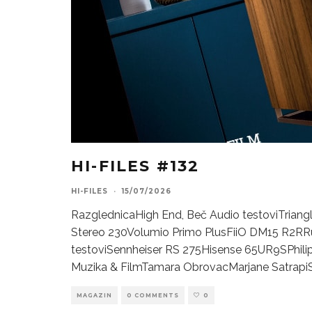
HI-FILES #132
HI-FILES
·
15/07/2026
RazglednicaHigh End, Beč Audio testoviTriangl
Stereo 230Volumio Primo PlusFiiO DM15 R2RR
testoviSennheiser RS 275Hisense 65UR9SPhili
Muzika & FilmTamara ObrovacMarjane SatrapiS
MAGAZIN
0 COMMENTS
0