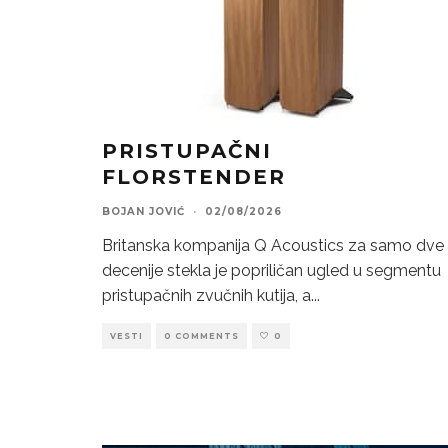
PRISTUPAČNI
FLORSTENDER
BOJAN JOVIĆ
·
02/08/2026
Britanska kompanija Q Acoustics za samo dve
decenije stekla je popriličan ugled u segmentu
pristupačnih zvučnih kutija, a
...
VESTI
0 COMMENTS
0