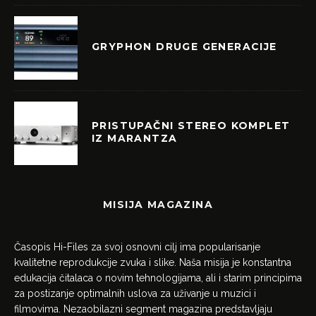
GRYPHON DRUGE GENERACIJE
PRISTUPAČNI STEREO KOMPLET
IZ MARANTZA
MISIJA MAGAZINA
Časopis Hi-Files za svoj osnovni cilj ima popularisanje
kvalitetne reprodukcije zvuka i slike. Naša misija je konstantna
edukacija čitalaca o novim tehnologijama, ali i starim principima
za postizanje optimalnih uslova za uživanje u muzici i
filmovima. Nezaobilazni segment magazina predstavljaju