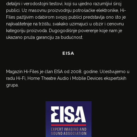
detaljni i verodostojni testovi, koji su ujedno razumljivi široj
publici. Uz masovnu proizvodnju potrošačke elektronike, Hi-
Files pažljivim odabirom svojoj publici predstavlja ono što je
najkvalitetnije na tržištu, svakako uzimajući u obzir i cenovnu
kategoriju proizvoda. Dugogodišnje poverenje koje nam je
ukazano pruža garanciju za budućnost.
EISA
Magazin Hi-Files je član EISA od 2008. godine. Učestvujemo u
radu Hi-Fi, Home Theatre Audio i Mobile Devices ekspertskih
grupa.