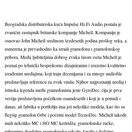
Beogradska distributerska kuća Impulse Hi-Fi Audio postala je
zvanični zastupnik britanske kompanije Michell. Kompaniju je
osnovao John Michell sredinom šezdesetih godina prošlog veka, a
usmerena je prevashodno ka izradi gramofona i gramofonskog
pribora. Među ljubiteljima dobrog zvuka širom sveta Michell je
poznat po tehnički besprekorno dizajniranim i izuzetno kvalitetno
izrađenim uređajima, koji traju decenijama i za mnoge audiofile
predstavljaju referencu za zvuk vinila. Njihov najpoznatiji uređaj i
istinska legenda među gramofonima jeste GyroDec, čija je prva
verzija predstavljena početkom osamdesetih i koji je u ponudi i
danas, ali fabrika u portfoliju ima još nekoliko modela, kao što su
flegšip gramofon Orbe i početni model TecnoDec. Michell takođe
nudi nekoliko MC i HO MC kertridža, gramofonske ručke,
referentnu dvodelnu gramofonsku sekciju Apollo i dodatnu