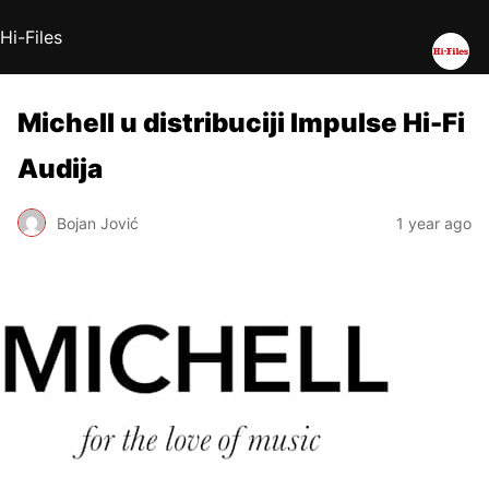
Hi-Files
Michell u distribuciji Impulse Hi-Fi
Audija
Bojan Jović
1 year ago