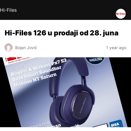
Hi-Files
Hi-Files 126 u prodaji od 28. juna
Bojan Jović
1 year ago