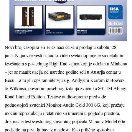
Novi broj časopisa Hi-Files naći će se u prodaji u subotu, 28.
juna. Najnovije vesti iz audio-video sveta dopunjene su detaljnim
izveštajem s poslednjeg High End sajma koji je održan u Minhenu
– jer se manifestacija od naredne godine seli u Austrija centar u
Beču – a tu je i opširan intervju s g. Andyjem Kerrom iz Bowers
& Wilkinsa, povodom posebnog izdanja zvučnika 801 D4 Abbey
Road Limited Edition. Testove audio-opreme predvode
podnostojeći zvučnici Monitor Audio Gold 300 6G, koji pružaju
moćnu reprodukciju i relativno su umereni u pogledu prostora,
dok nas je test svestranog streaming pojačala Marantz Model 60n
podsetio na prvu ljubav iz mladosti. Kao prilično sposoban