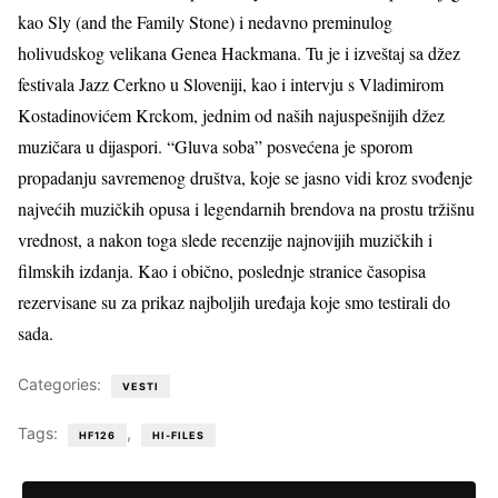
kao Sly (and the Family Stone) i nedavno preminulog
holivudskog velikana Genea Hackmana. Tu je i izveštaj sa džez
festivala Jazz Cerkno u Sloveniji, kao i intervju s Vladimirom
Kostadinovićem Krckom, jednim od naših najuspešnijih džez
muzičara u dijaspori. “Gluva soba” posvećena je sporom
propadanju savremenog društva, koje se jasno vidi kroz svođenje
najvećih muzičkih opusa i legendarnih brendova na prostu tržišnu
vrednost, a nakon toga slede recenzije najnovijih muzičkih i
filmskih izdanja. Kao i obično, poslednje stranice časopisa
rezervisane su za prikaz najboljih uređaja koje smo testirali do
sada.
Categories:
VESTI
Tags:
,
HF126
HI-FILES