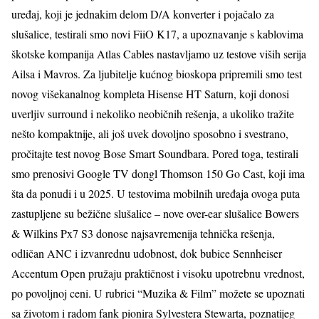
uređaj, koji je jednakim delom D/A konverter i pojačalo za
slušalice, testirali smo novi FiiO K17, a upoznavanje s kablovima
škotske kompanija Atlas Cables nastavljamo uz testove viših serija
Ailsa i Mavros. Za ljubitelje kućnog bioskopa pripremili smo test
novog višekanalnog kompleta Hisense HT Saturn, koji donosi
uverljiv surround i nekoliko neobičnih rešenja, a ukoliko tražite
nešto kompaktnije, ali još uvek dovoljno sposobno i svestrano,
pročitajte test novog Bose Smart Soundbara. Pored toga, testirali
smo prenosivi Google TV dongl Thomson 150 Go Cast, koji ima
šta da ponudi i u 2025. U testovima mobilnih uređaja ovoga puta
zastupljene su bežične slušalice – nove over-ear slušalice Bowers
& Wilkins Px7 S3 donose najsavremenija tehnička rešenja,
odličan ANC i izvanrednu udobnost, dok bubice Sennheiser
Accentum Open pružaju praktičnost i visoku upotrebnu vrednost,
po povoljnoj ceni. U rubrici “Muzika & Film” možete se upoznati
sa životom i radom fank pionira Sylvestera Stewarta, poznatijeg