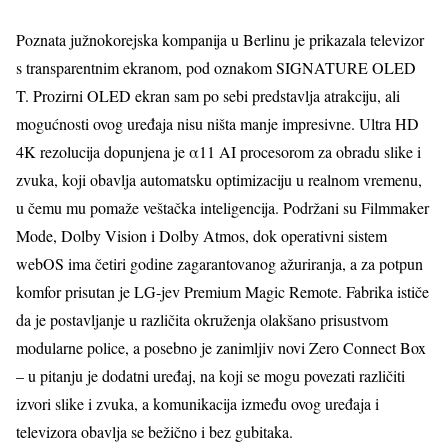
Poznata južnokorejska kompanija u Berlinu je prikazala televizor
s transparentnim ekranom, pod oznakom SIGNATURE OLED
T. Prozirni OLED ekran sam po sebi predstavlja atrakciju, ali
mogućnosti ovog uređaja nisu ništa manje impresivne. Ultra HD
4K rezolucija dopunjena je α11 AI procesorom za obradu slike i
zvuka, koji obavlja automatsku optimizaciju u realnom vremenu,
u čemu mu pomaže veštačka inteligencija. Podržani su Filmmaker
Mode, Dolby Vision i Dolby Atmos, dok operativni sistem
webOS ima četiri godine zagarantovanog ažuriranja, a za potpun
komfor prisutan je LG-jev Premium Magic Remote. Fabrika ističe
da je postavljanje u različita okruženja olakšano prisustvom
modularne police, a posebno je zanimljiv novi Zero Connect Box
– u pitanju je dodatni uređaj, na koji se mogu povezati različiti
izvori slike i zvuka, a komunikacija između ovog uređaja i
televizora obavlja se bežično i bez gubitaka.