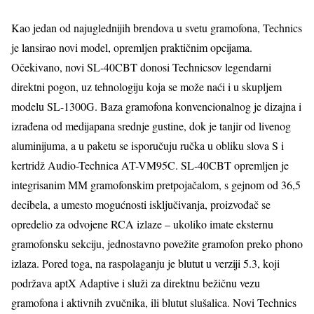
Kao jedan od najuglednijih brendova u svetu gramofona, Technics
je lansirao novi model, opremljen praktičnim opcijama.
Očekivano, novi SL-40CBT donosi Technicsov legendarni
direktni pogon, uz tehnologiju koja se može naći i u skupljem
modelu SL-1300G. Baza gramofona konvencionalnog je dizajna i
izrađena od medijapana srednje gustine, dok je tanjir od livenog
aluminijuma, a u paketu se isporučuju ručka u obliku slova S i
kertridž Audio-Technica AT-VM95C. SL-40CBT opremljen je
integrisanim MM gramofonskim pretpojačalom, s gejnom od 36,5
decibela, a umesto mogućnosti isključivanja, proizvođač se
opredelio za odvojene RCA izlaze – ukoliko imate eksternu
gramofonsku sekciju, jednostavno povežite gramofon preko phono
izlaza. Pored toga, na raspolaganju je blutut u verziji 5.3, koji
podržava aptX Adaptive i služi za direktnu bežičnu vezu
gramofona i aktivnih zvučnika, ili blutut slušalica. Novi Technics