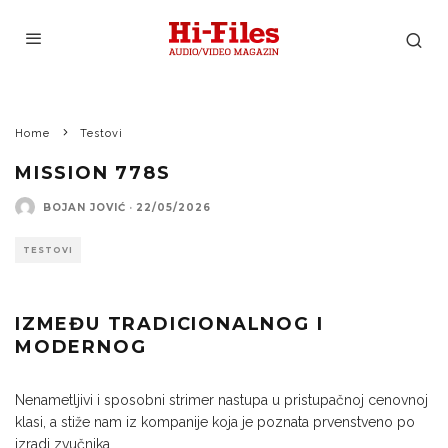
Home
Testovi
MISSION 778S
BOJAN JOVIĆ
·
22/05/2026
TESTOVI
IZMEĐU TRADICIONALNOG I
MODERNOG
Nenametljivi i sposobni strimer nastupa u pristupačnoj cenovnoj
klasi, a stiže nam iz kompanije koja je poznata prvenstveno po
izradi zvučnika.