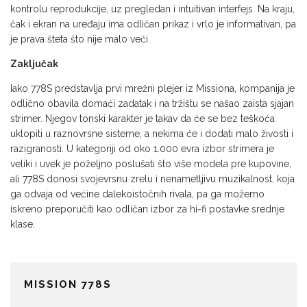
kontrolu reprodukcije, uz pregledan i intuitivan interfejs. Na kraju,
čak i ekran na uređaju ima odličan prikaz i vrlo je informativan, pa
je prava šteta što nije malo veći.
Zaključak
Iako 778S predstavlja prvi mrežni plejer iz Missiona, kompanija je
odlično obavila domaći zadatak i na tržištu se našao zaista sjajan
strimer. Njegov tonski karakter je takav da će se bez teškoća
uklopiti u raznovrsne sisteme, a nekima će i dodati malo živosti i
razigranosti. U kategoriji od oko 1.000 evra izbor strimera je
veliki i uvek je poželjno poslušati što više modela pre kupovine,
ali 778S donosi svojevrsnu zrelu i nenametljivu muzikalnost, koja
ga odvaja od većine dalekoistočnih rivala, pa ga možemo
iskreno preporučiti kao odličan izbor za hi-fi postavke srednje
klase.
MISSION 778S