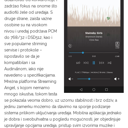
zadržao fokus na onome što
audiofili žele od uređaja. S
druge strane, zaista važne
osobine su na visokom
nivou i uređaj podržava PCM
do 768/32 i DSD512, kao i
sve popularne striming
servise i protokole –
ispostavilo se da je
kompatibilan i sa
Audirvānom, iako nije
navedeno u specifikacijama.
Mrežna platforma Streaming
Angel, s kojom nemamo
mnogo iskustva, tokom testa
se pokazala veoma dobro, uz uzornu stabilnost i brz odziv, a
jedinu zamerku možemo da stavimo na sporije podizanje
sistema prilikom uključivanja uređaja. Mobilna aplikacija jednako
je dobra i sveobuhvatna u pogledu mogućnosti, jer objedinjuje
upravljanje opcijama uređaja, pristup svim izvorima muzike i