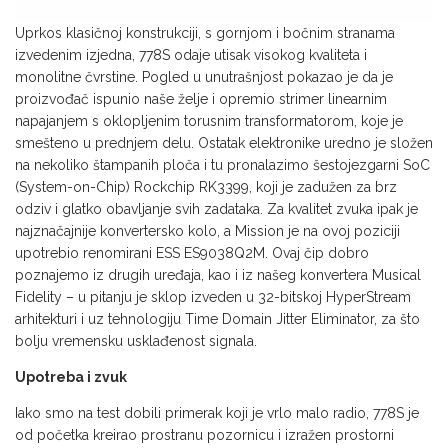
Uprkos klasičnoj konstrukciji, s gornjom i bočnim stranama
izvedenim izjedna, 778S odaje utisak visokog kvaliteta i
monolitne čvrstine. Pogled u unutrašnjost pokazao je da je
proizvođač ispunio naše želje i opremio strimer linearnim
napajanjem s oklopljenim torusnim transformatorom, koje je
smešteno u prednjem delu. Ostatak elektronike uredno je složen
na nekoliko štampanih ploča i tu pronalazimo šestojezgarni SoC
(System-on-Chip) Rockchip RK3399, koji je zadužen za brz
odziv i glatko obavljanje svih zadataka. Za kvalitet zvuka ipak je
najznačajnije konvertersko kolo, a Mission je na ovoj poziciji
upotrebio renomirani ESS ES9038Q2M. Ovaj čip dobro
poznajemo iz drugih uređaja, kao i iz našeg konvertera Musical
Fidelity – u pitanju je sklop izveden u 32-bitskoj HyperStream
arhitekturi i uz tehnologiju Time Domain Jitter Eliminator, za što
bolju vremensku usklađenost signala.
Upotreba i zvuk
Iako smo na test dobili primerak koji je vrlo malo radio, 778S je
od početka kreirao prostranu pozornicu i izražen prostorni