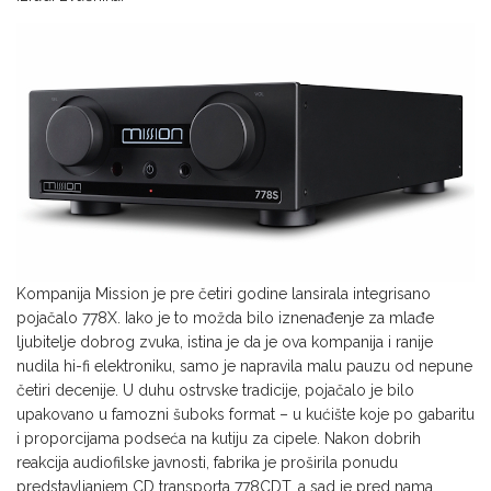
Kompanija Mission je pre četiri godine lansirala integrisano
pojačalo 778X. Iako je to možda bilo iznenađenje za mlađe
ljubitelje dobrog zvuka, istina je da je ova kompanija i ranije
nudila hi-fi elektroniku, samo je napravila malu pauzu od nepune
četiri decenije. U duhu ostrvske tradicije, pojačalo je bilo
upakovano u famozni šuboks format – u kućište koje po gabaritu
i proporcijama podseća na kutiju za cipele. Nakon dobrih
reakcija audiofilske javnosti, fabrika je proširila ponudu
predstavljanjem CD transporta 778CDT, a sad je pred nama