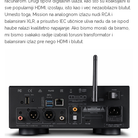
računarom. Drugi tipovi digitalnih ulaza, kao što su koaksijalni ili
sve popularniji HDMI, izostaju, isto kao i već nezaobilazni blutut.
Umesto toga, Mission na analognom izlazu nudi RCA i
balansirani XLR, a prisustvo IEC utičnice uliva nadu da se ispod
haube nalazi kvalitetno napajanje. Ako bismo morali da biramo,
mi bismo svakako radije izabrali torusni transformator i
balansirani izlaz pre nego HDMI i blutut.