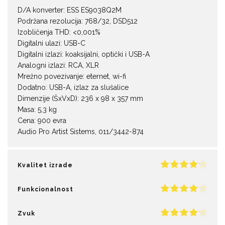
D/A konverter: ESS ES9038Q2M
Podržana rezolucija: 768/32, DSD512
Izobličenja THD: <0,001%
Digitalni ulazi: USB-C
Digitalni izlazi: koaksijalni, optički i USB-A
Analogni izlazi: RCA, XLR
Mrežno povezivanje: eternet, wi-fi
Dodatno: USB-A, izlaz za slušalice
Dimenzije (ŠxVxD): 236 x 98 x 357 mm
Masa: 5,3 kg
Cena: 900 evra
Audio Pro Artist Sistems, 011/3442-874
Kvalitet izrade
Funkcionalnost
Zvuk