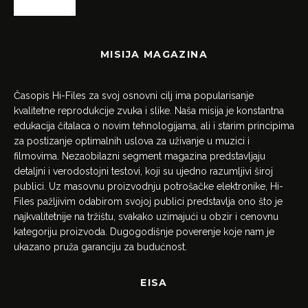
MISIJA MAGAZINA
Časopis Hi-Files za svoj osnovni cilj ima popularisanje
kvalitetne reprodukcije zvuka i slike. Naša misija je konstantna
edukacija čitalaca o novim tehnologijama, ali i starim principima
za postizanje optimalnih uslova za uživanje u muzici i
filmovima. Nezaobilazni segment magazina predstavljaju
detaljni i verodostojni testovi, koji su ujedno razumljivi široj
publici. Uz masovnu proizvodnju potrošačke elektronike, Hi-
Files pažljivim odabirom svojoj publici predstavlja ono što je
najkvalitetnije na tržištu, svakako uzimajući u obzir i cenovnu
kategoriju proizvoda. Dugogodišnje poverenje koje nam je
ukazano pruža garanciju za budućnost.
EISA