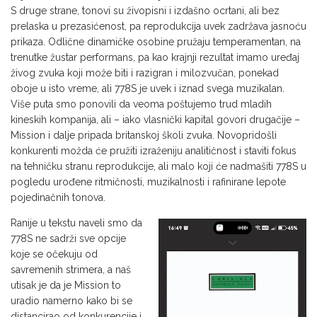
S druge strane, tonovi su živopisni i izdašno ocrtani, ali bez
prelaska u prezasićenost, pa reprodukcija uvek zadržava jasnoću
prikaza. Odlične dinamičke osobine pružaju temperamentan, na
trenutke žustar performans, pa kao krajnji rezultat imamo uređaj
živog zvuka koji može biti i razigran i milozvučan, ponekad
oboje u isto vreme, ali 778S je uvek i iznad svega muzikalan.
Više puta smo ponovili da veoma poštujemo trud mladih
kineskih kompanija, ali – iako vlasnički kapital govori drugačije –
Mission i dalje pripada britanskoj školi zvuka. Novopridošli
konkurenti možda će pružiti izraženiju analitičnost i staviti fokus
na tehničku stranu reprodukcije, ali malo koji će nadmašiti 778S u
pogledu urođene ritmičnosti, muzikalnosti i rafinirane lepote
pojedinačnih tonova.
Ranije u tekstu naveli smo da
778S ne sadrži sve opcije
koje se očekuju od
savremenih strimera, a naš
utisak je da je Mission to
uradio namerno kako bi se
distancirao od konkurencije i