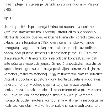
mrežni plejer iz iste serije. Da vidimo šta sve nudi novi Mission
778S…
Opis
Usled specifičnih proporcija i širine od nepuna 24 centimetra,
778S ima srazmerno malu prednju stranu, ali to nije sprečilo
fabriku da postavi dve velike kružne komande. Pored vizuelnog
uklapanja s integralcem 778X, ove višenamenske komande
omogućuju lagodno kretanje kroz sistem menija, uz odličan
osećaj pod prstima. Između njih smešten je mali OLED ekran
dijagonale 56 milimetara, koji ima odličan kontrast, ali se ipak
teže očitava s veće udaljenosti. Simetrična postavka nastavlja se
ispod ekrana, gde su u tri kruga postavljeni senzor za daljinsku
komandu, taster za stendbaj i 6,35-milimetarski izlaz za slušalice.
Ostatak slobodnog prostora u dnu fronta zauzela je vodoravna
traka u crnoj boji visokog sjaja, na kojoj se nalaze logotip
proizvođača i oznaka modela. Iako nemamo ništa protiv ekrana,
on u ovoj veličini nema mnogo smisla, a 778S je komotno
mogao da bude headless komponenta – iako je na raspolaganju
i daljinac, kao glavni vid kontrole ipak je prisutna aplikacija, koju