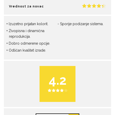
Vrednost za novac
Izuzetno prijatan kolorit.
Sporije podizanje sistema.
Živopisna i dinamična
reprodukcija.
Dobro odmerene opcije.
Odličan kvalitet izrade.
4.2