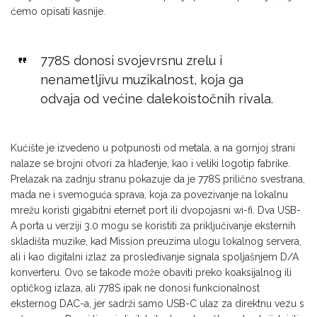
ćemo opisati kasnije.
778S donosi svojevrsnu zrelu i
nenametljivu muzikalnost, koja ga
odvaja od većine dalekoistočnih rivala.
Kućište je izvedeno u potpunosti od metala, a na gornjoj strani
nalaze se brojni otvori za hlađenje, kao i veliki logotip fabrike.
Prelazak na zadnju stranu pokazuje da je 778S prilično svestrana,
mada ne i svemoguća sprava, koja za povezivanje na lokalnu
mrežu koristi gigabitni eternet port ili dvopojasni wi-fi. Dva USB-
A porta u verziji 3.0 mogu se koristiti za priključivanje eksternih
skladišta muzike, kad Mission preuzima ulogu lokalnog servera,
ali i kao digitalni izlaz za prosleđivanje signala spoljašnjem D/A
konverteru. Ovo se takođe može obaviti preko koaksijalnog ili
optičkog izlaza, ali 778S ipak ne donosi funkcionalnost
eksternog DAC-a, jer sadrži samo USB-C ulaz za direktnu vezu s