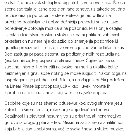
efekat, što nije uvek slučaj kod digitalnih izvora ove klase. Široka
scena sadržala je jasno pozicionirane tonove, uz takođe solidno
pozicioniranje po dubini – stereo-efekat je bio odličan, a
precizno postavljanje i dobra definicija prevodili su se u lako
određivanje položaja muzičara na pozornici. Mission je ostajao
stabilan i kad stvari postanu složenije, pa ni prilikom zahtevnih
orkestarskih numera nije dolazilo do smanjenja pozornice ili
gubitka preciznosti – dakle, sve vreme je zadržan odličan fokus.
Deo zasluga pripada sistemu za podizanje nižih rezolucija na
384 kiloherca, koji uspešno rekreira finese. Čujne razlike su
suptilne i nismo ih primetili na svakoj numeri, a ukoliko želite
neizmenjen signal, apsempling se može isključiti. Nakon toga, na
raspolaganju je pet digitalnih filtera, a uređaj je fabrički podešen
na Linear Phase (sporoopadajući) – kao i uvek, morate ih
isprobati da biste ustanovili koji vam se najviše dopada.
Osobine koje su nas stvarno oduševile kod ovog strimera jesu
kolorit i, u širem smislu, rekreiranje pojedinačnih tonova.
Detaljnost i slojevitost nesumnjivo su prisutne, ali nenametljivo i
gotovo iz drugog plana – kod Missiona zaista nema analitičnosti
koja bi bila sama sebi svrha, već je svaka finesa u službi muzike.