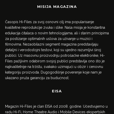
MISIJA MAGAZINA
Časopis Hi-Files za svoj osnovni cilj ima popularisanje
kvalitetne reprodukcije zvuka i slike. Naša misija je konstantna
edukacija čitalaca o novim tehnologijama, ali i starim principima
za postizanje optimalnih uslova za uživanje u muzici i
filmovima. Nezaobilazni segment magazina predstavljaju
detaljni i verodostojni testovi, koji su ujedno razumljivi široj
publici. Uz masovnu proizvodnju potrošačke elektronike, Hi-
Files pažljivim odabirom svojoj publici predstavlja ono što je
najkvalitetnije na tržištu, svakako uzimajući u obzir i cenovnu
kategoriju proizvoda. Dugogodišnje poverenje koje nam je
ukazano pruža garanciju za budućnost.
EISA
Magazin Hi-Files je član EISA od 2008. godine. Učestvujemo u
radu Hi-Fi, Home Theatre Audio i Mobile Devices ekspertskih