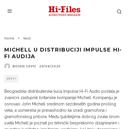
Home
Vesti
MICHELL U DISTRIBUCIJI IMPULSE HI-
FI AUDIJA
BOJAN JOVIĆ
·
25/06/2025
VESTI
Beogradska distributerska kuća Impulse Hi-Fi Audio postala je
zvanični zastupnik britanske kompanije Michell. Kompaniju je
osnovao John Michell sredinom šezdesetih godina prošlog
veka, a usmerena je prevashodno ka izradi gramofona i
gramofonskog pribora. Među ljubiteljima dobrog zvuka širom
sveta Michell je poznat po tehnički besprekorno dizajniranim i