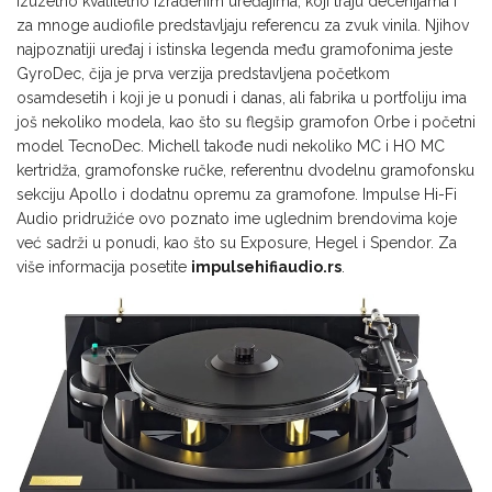
izuzetno kvalitetno izrađenim uređajima, koji traju decenijama i
za mnoge audiofile predstavljaju referencu za zvuk vinila. Njihov
najpoznatiji uređaj i istinska legenda među gramofonima jeste
GyroDec, čija je prva verzija predstavljena početkom
osamdesetih i koji je u ponudi i danas, ali fabrika u portfoliju ima
još nekoliko modela, kao što su flegšip gramofon Orbe i početni
model TecnoDec. Michell takođe nudi nekoliko MC i HO MC
kertridža, gramofonske ručke, referentnu dvodelnu gramofonsku
sekciju Apollo i dodatnu opremu za gramofone. Impulse Hi-Fi
Audio pridružiće ovo poznato ime uglednim brendovima koje
već sadrži u ponudi, kao što su Exposure, Hegel i Spendor. Za
više informacija posetite
impulsehifiaudio.rs
.