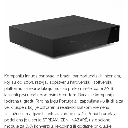
Kompaniju Innuos osnovao je bračni par portugalskih inženjera,
koji su od 2009. razvijali sopstvenu hardversku i softversku
platformu za reprodukciju muzike preko mreže, da bi 2016.
lansirali prvi uređaj pod ovim brendom. Danas je kompanija
locirana u gradu Faro na jugu Portugala i zapošljava 50 ljudi, a za
veliki uspeh, koji je ostvaren u relativno kratkom vremenu,
zaslužni su marljivost i entuzijazam osnivača. Ponuda uređaja
podeljena je u serije STREAM, ZEN i NAZARÉ, uz opcione
module za D/A konverziju, rekloking ili dodatne priključke.