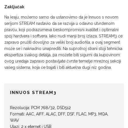
Zaključak
Na kraju, možemo samo da ustanovimo da je Innuos s novom
serijom STREAM nastavio da se razvija u odavno utvrđenom
pravcu, koji podrazumeva beskompromisni kvalitet i optimalni
spoj hardvera i softvera. Iako nudi manji broj izlaza, STREAM3 će
zapravo pružiti dovoljno za veliki broj audiofila, a ovaj segment
može se i naknadno unaprediti. Na suprotnoj strani stoji tehnička
ekspertiza svakog detalja, pa možete biti sigurni da kupovinom
ovog uređaja zapravo postavljate čvrste temelje mrežnoj sekciji
vašeg sistema, koja će trajati i biti aktuelna dugi niz godina.
INNUOS STREAM3
Rezolucija: PCM 768/32, DSD512
Formati: AAC, AIFF, ALAC, DFF, DSF, FLAC, MP3, MQA,
WAV
Ulazi: 2 x eternet i USB