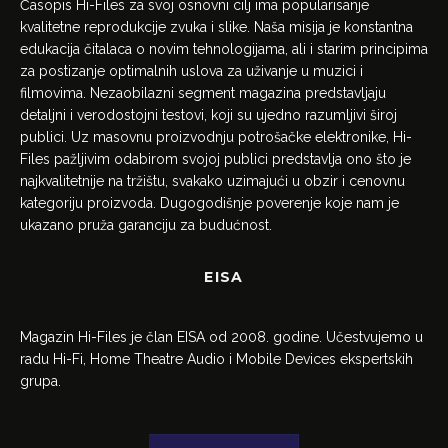
Časopis Hi-Files za svoj osnovni cilj ima popularisanje
kvalitetne reprodukcije zvuka i slike. Naša misija je konstantna
edukacija čitalaca o novim tehnologijama, ali i starim principima
za postizanje optimalnih uslova za uživanje u muzici i
filmovima. Nezaobilazni segment magazina predstavljaju
detaljni i verodostojni testovi, koji su ujedno razumljivi široj
publici. Uz masovnu proizvodnju potrošačke elektronike, Hi-
Files pažljivim odabirom svojoj publici predstavlja ono što je
najkvalitetnije na tržištu, svakako uzimajući u obzir i cenovnu
kategoriju proizvoda. Dugogodišnje poverenje koje nam je
ukazano pruža garanciju za budućnost.
EISA
Magazin Hi-Files je član EISA od 2008. godine. Učestvujemo u
radu Hi-Fi, Home Theatre Audio i Mobile Devices ekspertskih
grupa.