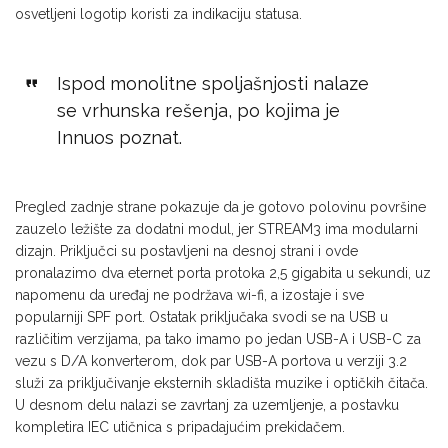
osvetljeni logotip koristi za indikaciju statusa.
Ispod monolitne spoljašnjosti nalaze
se vrhunska rešenja, po kojima je
Innuos poznat.
Pregled zadnje strane pokazuje da je gotovo polovinu površine
zauzelo ležište za dodatni modul, jer STREAM3 ima modularni
dizajn. Priključci su postavljeni na desnoj strani i ovde
pronalazimo dva eternet porta protoka 2,5 gigabita u sekundi, uz
napomenu da uređaj ne podržava wi-fi, a izostaje i sve
popularniji SPF port. Ostatak priključaka svodi se na USB u
različitim verzijama, pa tako imamo po jedan USB-A i USB-C za
vezu s D/A konverterom, dok par USB-A portova u verziji 3.2
služi za priključivanje eksternih skladišta muzike i optičkih čitača.
U desnom delu nalazi se zavrtanj za uzemljenje, a postavku
kompletira IEC utičnica s pripadajućim prekidačem.