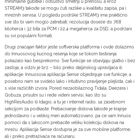
minimalne gubitke i odsustvo smetnji u prenosu, a kroz
STREAM3 takođe se mogu čuti razlike u kvalitetu zapisa, pa i
mrežnih servisa. U pogledu podrške STREAM3 ima praktično
sve što bi vam moglo zatrebati: rezolucija doseže do 768
kiloherca i 32 bita za PCM i 22,4 megaherca za DSD, a podržani
su svi popularni formati.
Drugi značajan faktor jeste softverska platforma i ovde dolazimo
do Innuosovog kućnog rešenja koje se tokom testiranja
pokazalo kao besprekorno. Sve funkcije se obavljaju glatko i bez
zastoja, a odziv je brz – bilo preko daljinskog upravljača ili
aplikacije. Innuosova aplikacija Sense objedinjuje sve funkcije, a
posebno nam se svidelo lako i intuitivno pravljenje plejlista, čak i
s više različitih izvora. Pored nezaobilaznog Tidala, Deezera i
Qobuza, prisutni su i ređe viđeni servisi, kao što su
HighResAudio ili Idagio, a tu je i internet radio, sa zasebnom
sekcijom za podkaste. Prebacivanje diskova takođe je krajnje
jednostavno i u velikoj meri automatizovano, pa će vam Innuos
pomoći da s lakoćom prebacite veliku kolekciju diskova na
mrežu. Aplikacija Sense dostupna je za sve mobilne platforme,
ali i preko pretraživača na računaru.