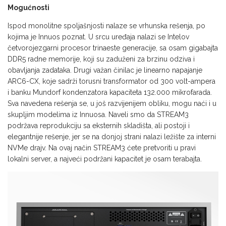
Mogućnosti
Ispod monolitne spoljašnjosti nalaze se vrhunska rešenja, po
kojima je Innuos poznat. U srcu uređaja nalazi se Intelov
četvorojezgarni procesor trinaeste generacije, sa osam gigabajta
DDR5 radne memorije, koji su zaduženi za brzinu odziva i
obavljanja zadataka. Drugi važan činilac je linearno napajanje
ARC6-CX, koje sadrži torusni transformator od 300 volt-ampera
i banku Mundorf kondenzatora kapaciteta 132.000 mikrofarada.
Sva navedena rešenja se, u još razvijenijem obliku, mogu naći i u
skupljim modelima iz Innuosa. Naveli smo da STREAM3
podržava reprodukciju sa eksternih skladišta, ali postoji i
elegantnije rešenje, jer se na donjoj strani nalazi ležište za interni
NVMe drajv. Na ovaj način STREAM3 ćete pretvoriti u pravi
lokalni server, a najveći podržani kapacitet je osam terabajta.