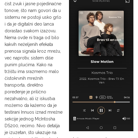
čist zvuk i jasne pojedinačne
tonove, što nam govori da u
sistemu ne postoji usko grlo
i da je digitalni deo lanca
dorastao svakom izazovu.
Nema ovde ni traga od bilo
kakvih neželjenih efekata
prenosa signala kroz mrežu,
već naprotiv, sistem diše
punim plućima. Kako na
tržištu ima srazmerno malo
čistokrvnih mrežnih
transporta, direktno
poređenje je prilično
nezahvalno, ali iz iskustva
možemo da kažemo da je
testirani Innuos iznad mrežne
sekcije jednog McIntosha
DS200, recimo. Nivo detalja
je izuzetan, što ukazuje na