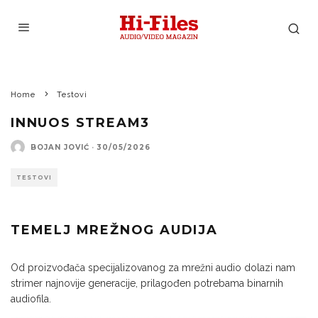
Home
Testovi
INNUOS STREAM3
BOJAN JOVIĆ
·
30/05/2026
TESTOVI
TEMELJ MREŽNOG AUDIJA
Od proizvođača specijalizovanog za mrežni audio dolazi nam
strimer najnovije generacije, prilagođen potrebama binarnih
audiofila.