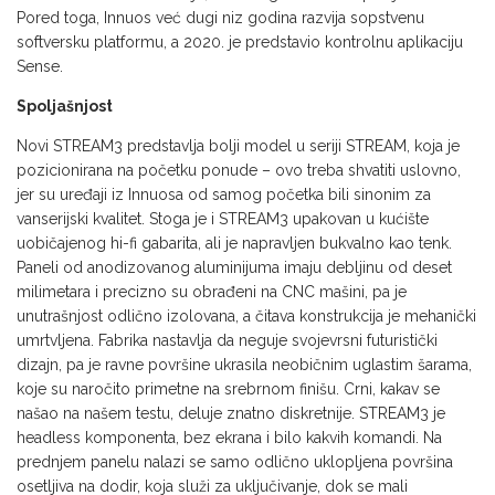
Pored toga, Innuos već dugi niz godina razvija sopstvenu
softversku platformu, a 2020. je predstavio kontrolnu aplikaciju
Sense.
Spoljašnjost
Novi STREAM3 predstavlja bolji model u seriji STREAM, koja je
pozicionirana na početku ponude – ovo treba shvatiti uslovno,
jer su uređaji iz Innuosa od samog početka bili sinonim za
vanserijski kvalitet. Stoga je i STREAM3 upakovan u kućište
uobičajenog hi-fi gabarita, ali je napravljen bukvalno kao tenk.
Paneli od anodizovanog aluminijuma imaju debljinu od deset
milimetara i precizno su obrađeni na CNC mašini, pa je
unutrašnjost odlično izolovana, a čitava konstrukcija je mehanički
umrtvljena. Fabrika nastavlja da neguje svojevrsni futuristički
dizajn, pa je ravne površine ukrasila neobičnim uglastim šarama,
koje su naročito primetne na srebrnom finišu. Crni, kakav se
našao na našem testu, deluje znatno diskretnije. STREAM3 je
headless komponenta, bez ekrana i bilo kakvih komandi. Na
prednjem panelu nalazi se samo odlično uklopljena površina
osetljiva na dodir, koja služi za uključivanje, dok se mali