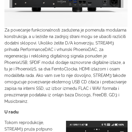
Za povećanje funkcionalnosti zadužena je pomenuta modularna
konstrukcija, a u ležište na zadnjoj strani mogu se ubaciti različiti
dodatni sklopovi. Ukoliko želite D/A konverziju, STREAM3
prihvata PerformanceDAC i vrhunski PhoenixDAC, za
regeneraciju i rekloking digitalnog signala ponuđen je
PhoenixUSB, SPDIF modul dodaje raznovrsne digitalne izlaze, a
tu je i PhoenixI2S, sa dva FemtoClocka, HDMI izlazom i osam
modaliteta rada. Ako vam sve to nije dovoljno, STREAM3 takođe
omogućuje povezivanje eksternog USB CD čitača i prebacivanje
zapisa na interni SSD, uz izbor između FLAC i WAV formata i
preuzimanje podataka iz onlajn baza Discogs, FreeDB, GD3 i
Musicbrainz.
U radu
Tokom reprodukcije,
STREAM3 pruža potpuno