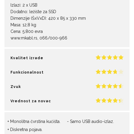
Izlazi: 2 x USB
Dodatno: ležište za SSD
Dimenzije (ŠxVxD): 420 x 85 x 330 mm
Masa: 12,8 kg
Cena: 5.800 evra
www.mkabl.rs, 066/000-966
Kvalitet izrade
Funkcionalnost
Zvuk
Vrednost za novac
Monolitna čvrstina kućišta.
Samo USB audio-izlaz.
Diskretna pojava.