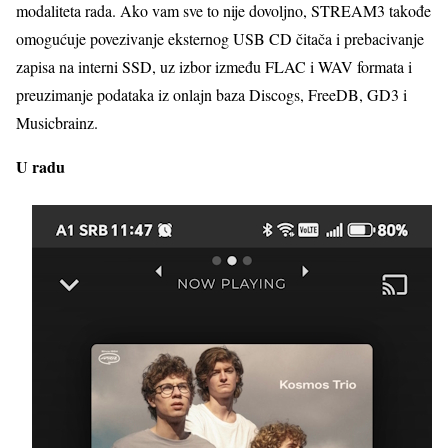
modaliteta rada. Ako vam sve to nije dovoljno, STREAM3 takođe
omogućuje povezivanje eksternog USB CD čitača i prebacivanje
zapisa na interni SSD, uz izbor između FLAC i WAV formata i
preuzimanje podataka iz onlajn baza Discogs, FreeDB, GD3 i
Musicbrainz.
U radu