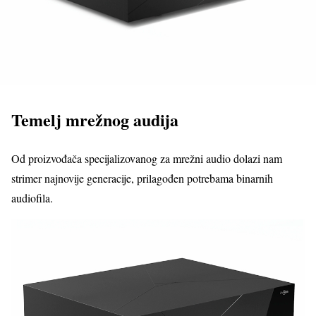
Temelj mrežnog audija
Od proizvođača specijalizovanog za mrežni audio dolazi nam
strimer najnovije generacije, prilagođen potrebama binarnih
audiofila.