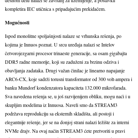
desnom delu nalazi se zavrtanj za uzemljenje, a postavku
kompletira IEC utičnica s pripadajućim prekidačem.
Mogućnosti
Ispod monolitne spoljašnjosti nalaze se vrhunska rešenja, po
kojima je Innuos poznat. U srcu uređaja nalazi se Intelov
četvorojezgarni procesor trinaeste generacije, sa osam gigabajta
DDR5 radne memorije, koji su zaduženi za brzinu odziva i
obavljanja zadataka. Drugi važan činilac je linearno napajanje
ARC6-CX, koje sadrži torusni transformator od 300 volt-ampera i
banku Mundorf kondenzatora kapaciteta 132.000 mikrofarada.
Sva navedena rešenja se, u još razvijenijem obliku, mogu naći i u
skupljim modelima iz Innuosa. Naveli smo da STREAM3
podržava reprodukciju sa eksternih skladišta, ali postoji i
elegantnije rešenje, jer se na donjoj strani nalazi ležište za interni
NVMe drajv. Na ovaj način STREAM3 ćete pretvoriti u pravi