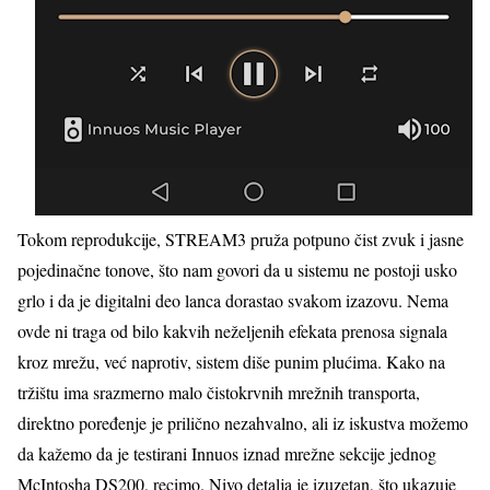
Tokom reprodukcije, STREAM3 pruža potpuno čist zvuk i jasne
pojedinačne tonove, što nam govori da u sistemu ne postoji usko
grlo i da je digitalni deo lanca dorastao svakom izazovu. Nema
ovde ni traga od bilo kakvih neželjenih efekata prenosa signala
kroz mrežu, već naprotiv, sistem diše punim plućima. Kako na
tržištu ima srazmerno malo čistokrvnih mrežnih transporta,
direktno poređenje je prilično nezahvalno, ali iz iskustva možemo
da kažemo da je testirani Innuos iznad mrežne sekcije jednog
McIntosha DS200, recimo. Nivo detalja je izuzetan, što ukazuje