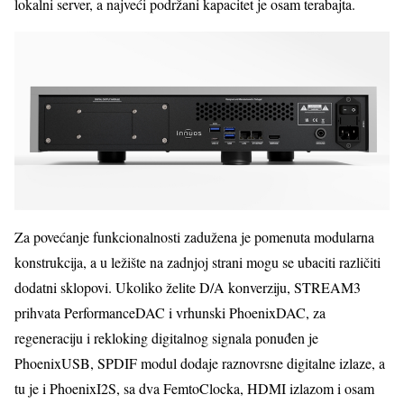
lokalni server, a najveći podržani kapacitet je osam terabajta.
Za povećanje funkcionalnosti zadužena je pomenuta modularna
konstrukcija, a u ležište na zadnjoj strani mogu se ubaciti različiti
dodatni sklopovi. Ukoliko želite D/A konverziju, STREAM3
prihvata PerformanceDAC i vrhunski PhoenixDAC, za
regeneraciju i rekloking digitalnog signala ponuđen je
PhoenixUSB, SPDIF modul dodaje raznovrsne digitalne izlaze, a
tu je i PhoenixI2S, sa dva FemtoClocka, HDMI izlazom i osam