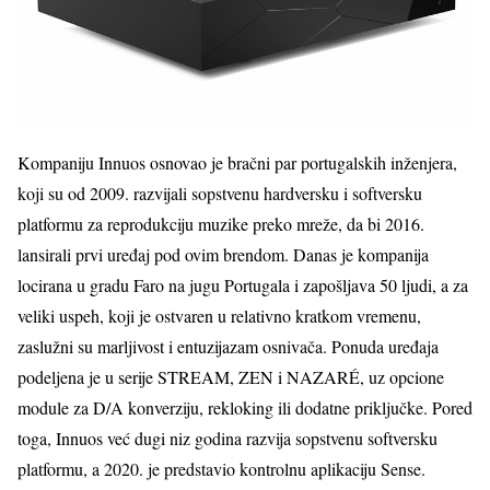
Kompaniju Innuos osnovao je bračni par portugalskih inženjera,
koji su od 2009. razvijali sopstvenu hardversku i softversku
platformu za reprodukciju muzike preko mreže, da bi 2016.
lansirali prvi uređaj pod ovim brendom. Danas je kompanija
locirana u gradu Faro na jugu Portugala i zapošljava 50 ljudi, a za
veliki uspeh, koji je ostvaren u relativno kratkom vremenu,
zaslužni su marljivost i entuzijazam osnivača. Ponuda uređaja
podeljena je u serije STREAM, ZEN i NAZARÉ, uz opcione
module za D/A konverziju, rekloking ili dodatne priključke. Pored
toga, Innuos već dugi niz godina razvija sopstvenu softversku
platformu, a 2020. je predstavio kontrolnu aplikaciju Sense.