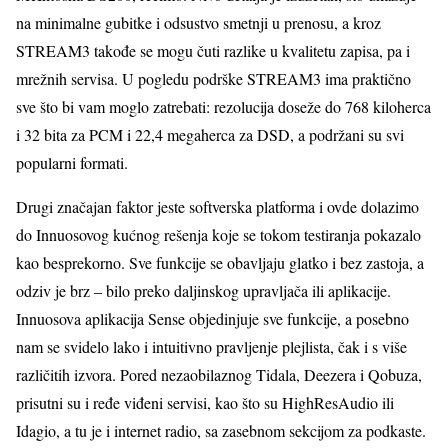
na minimalne gubitke i odsustvo smetnji u prenosu, a kroz
STREAM3 takođe se mogu čuti razlike u kvalitetu zapisa, pa i
mrežnih servisa. U pogledu podrške STREAM3 ima praktično
sve što bi vam moglo zatrebati: rezolucija doseže do 768 kiloherca
i 32 bita za PCM i 22,4 megaherca za DSD, a podržani su svi
popularni formati.
Drugi značajan faktor jeste softverska platforma i ovde dolazimo
do Innuosovog kućnog rešenja koje se tokom testiranja pokazalo
kao besprekorno. Sve funkcije se obavljaju glatko i bez zastoja, a
odziv je brz – bilo preko daljinskog upravljača ili aplikacije.
Innuosova aplikacija Sense objedinjuje sve funkcije, a posebno
nam se svidelo lako i intuitivno pravljenje plejlista, čak i s više
različitih izvora. Pored nezaobilaznog Tidala, Deezera i Qobuza,
prisutni su i ređe viđeni servisi, kao što su HighResAudio ili
Idagio, a tu je i internet radio, sa zasebnom sekcijom za podkaste.