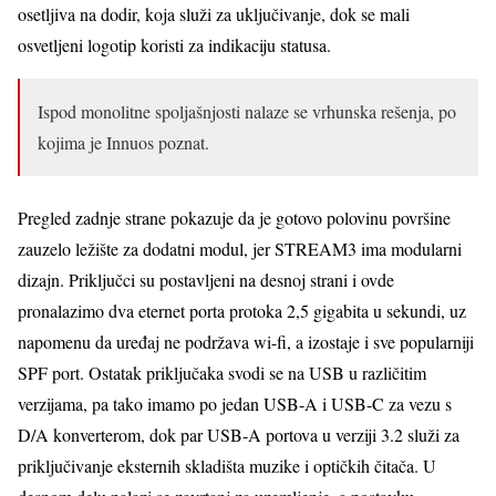
osetljiva na dodir, koja služi za uključivanje, dok se mali
osvetljeni logotip koristi za indikaciju statusa.
Ispod monolitne spoljašnjosti nalaze se vrhunska rešenja, po
kojima je Innuos poznat.
Pregled zadnje strane pokazuje da je gotovo polovinu površine
zauzelo ležište za dodatni modul, jer STREAM3 ima modularni
dizajn. Priključci su postavljeni na desnoj strani i ovde
pronalazimo dva eternet porta protoka 2,5 gigabita u sekundi, uz
napomenu da uređaj ne podržava wi-fi, a izostaje i sve popularniji
SPF port. Ostatak priključaka svodi se na USB u različitim
verzijama, pa tako imamo po jedan USB-A i USB-C za vezu s
D/A konverterom, dok par USB-A portova u verziji 3.2 služi za
priključivanje eksternih skladišta muzike i optičkih čitača. U