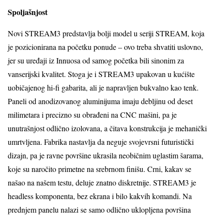
Spoljašnjost
Novi STREAM3 predstavlja bolji model u seriji STREAM, koja
je pozicionirana na početku ponude – ovo treba shvatiti uslovno,
jer su uređaji iz Innuosa od samog početka bili sinonim za
vanserijski kvalitet. Stoga je i STREAM3 upakovan u kućište
uobičajenog hi-fi gabarita, ali je napravljen bukvalno kao tenk.
Paneli od anodizovanog aluminijuma imaju debljinu od deset
milimetara i precizno su obrađeni na CNC mašini, pa je
unutrašnjost odlično izolovana, a čitava konstrukcija je mehanički
umrtvljena. Fabrika nastavlja da neguje svojevrsni futuristički
dizajn, pa je ravne površine ukrasila neobičnim uglastim šarama,
koje su naročito primetne na srebrnom finišu. Crni, kakav se
našao na našem testu, deluje znatno diskretnije. STREAM3 je
headless komponenta, bez ekrana i bilo kakvih komandi. Na
prednjem panelu nalazi se samo odlično uklopljena površina