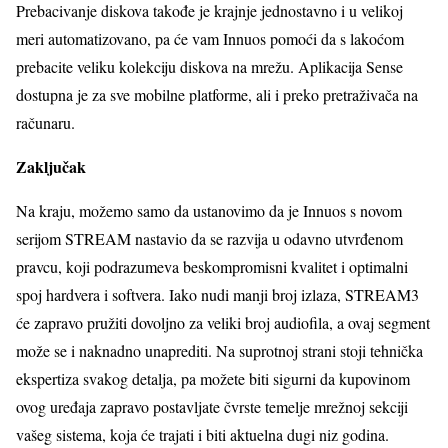
Prebacivanje diskova takođe je krajnje jednostavno i u velikoj
meri automatizovano, pa će vam Innuos pomoći da s lakoćom
prebacite veliku kolekciju diskova na mrežu. Aplikacija Sense
dostupna je za sve mobilne platforme, ali i preko pretraživača na
računaru.
Zaključak
Na kraju, možemo samo da ustanovimo da je Innuos s novom
serijom STREAM nastavio da se razvija u odavno utvrđenom
pravcu, koji podrazumeva beskompromisni kvalitet i optimalni
spoj hardvera i softvera. Iako nudi manji broj izlaza, STREAM3
će zapravo pružiti dovoljno za veliki broj audiofila, a ovaj segment
može se i naknadno unaprediti. Na suprotnoj strani stoji tehnička
ekspertiza svakog detalja, pa možete biti sigurni da kupovinom
ovog uređaja zapravo postavljate čvrste temelje mrežnoj sekciji
vašeg sistema, koja će trajati i biti aktuelna dugi niz godina.