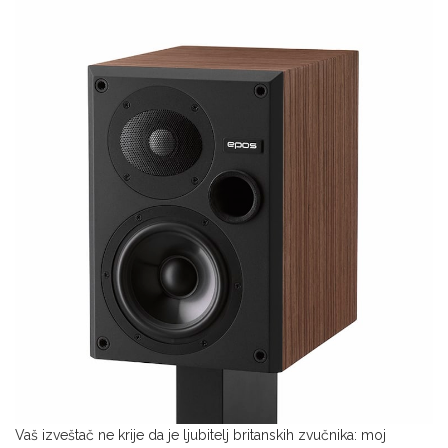
Vaš izveštač ne krije da je ljubitelj britanskih zvučnika: moj