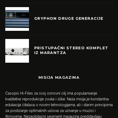
GRYPHON DRUGE GENERACIJE
PRISTUPAČNI STEREO KOMPLET
IZ MARANTZA
MISIJA MAGAZINA
Časopis Hi-Files za svoj osnovni cilj ima popularisanje
kvalitetne reprodukcije zvuka i slike. Naša misija je konstantna
edukacija čitalaca o novim tehnologijama, ali i starim principima
za postizanje optimalnih uslova za uživanje u muzici i
filmovima. Nezaobilazni segment magazina predstavljaju