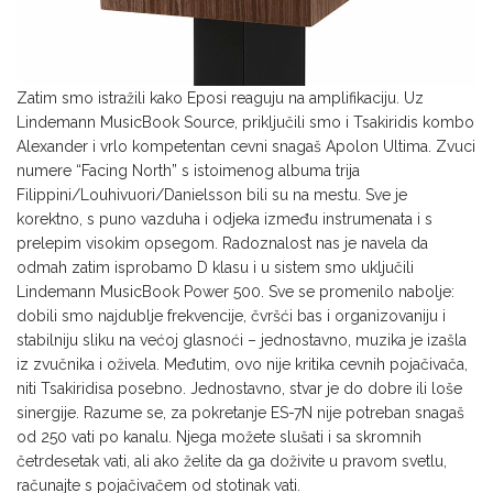
Zatim smo istražili kako Eposi reaguju na amplifikaciju. Uz
Lindemann MusicBook Source, priključili smo i Tsakiridis kombo
Alexander i vrlo kompetentan cevni snagaš Apolon Ultima. Zvuci
numere “Facing North” s istoimenog albuma trija
Filippini/Louhivuori/Danielsson bili su na mestu. Sve je
korektno, s puno vazduha i odjeka između instrumenata i s
prelepim visokim opsegom. Radoznalost nas je navela da
odmah zatim isprobamo D klasu i u sistem smo uključili
Lindemann MusicBook Power 500. Sve se promenilo nabolje:
dobili smo najdublje frekvencije, čvršći bas i organizovaniju i
stabilniju sliku na većoj glasnoći – jednostavno, muzika je izašla
iz zvučnika i oživela. Međutim, ovo nije kritika cevnih pojačivača,
niti Tsakiridisa posebno. Jednostavno, stvar je do dobre ili loše
sinergije. Razume se, za pokretanje ES-7N nije potreban snagaš
od 250 vati po kanalu. Njega možete slušati i sa skromnih
četrdesetak vati, ali ako želite da ga doživite u pravom svetlu,
računajte s pojačivačem od stotinak vati.