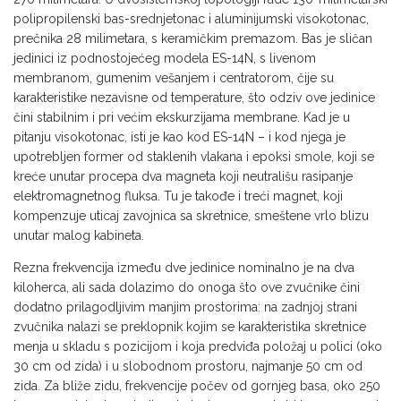
polipropilenski bas-srednjetonac i aluminijumski visokotonac,
prečnika 28 milimetara, s keramičkim premazom. Bas je sličan
jedinici iz podnostojećeg modela ES-14N, s livenom
membranom, gumenim vešanjem i centratorom, čije su
karakteristike nezavisne od temperature, što odziv ove jedinice
čini stabilnim i pri većim ekskurzijama membrane. Kad je u
pitanju visokotonac, isti je kao kod ES-14N – i kod njega je
upotrebljen former od staklenih vlakana i epoksi smole, koji se
kreće unutar procepa dva magneta koji neutrališu rasipanje
elektromagnetnog fluksa. Tu je takođe i treći magnet, koji
kompenzuje uticaj zavojnica sa skretnice, smeštene vrlo blizu
unutar malog kabineta.
Rezna frekvencija između dve jedinice nominalno je na dva
kiloherca, ali sada dolazimo do onoga što ove zvučnike čini
dodatno prilagodljivim manjim prostorima: na zadnjoj strani
zvučnika nalazi se preklopnik kojim se karakteristika skretnice
menja u skladu s pozicijom i koja predviđa položaj u polici (oko
30 cm od zida) i u slobodnom prostoru, najmanje 50 cm od
zida. Za bliže zidu, frekvencije počev od gornjeg basa, oko 250