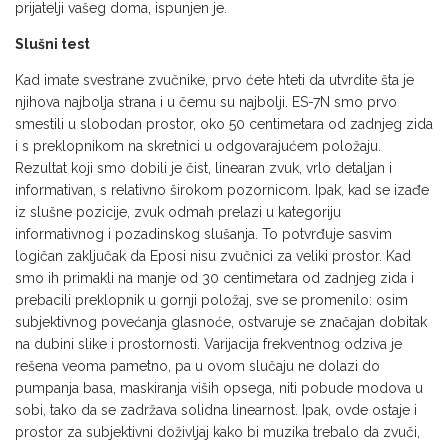
prijatelji vašeg doma, ispunjen je.
Slušni test
Kad imate svestrane zvučnike, prvo ćete hteti da utvrdite šta je
njihova najbolja strana i u čemu su najbolji. ES-7N smo prvo
smestili u slobodan prostor, oko 50 centimetara od zadnjeg zida
i s preklopnikom na skretnici u odgovarajućem položaju.
Rezultat koji smo dobili je čist, linearan zvuk, vrlo detaljan i
informativan, s relativno širokom pozornicom. Ipak, kad se izađe
iz slušne pozicije, zvuk odmah prelazi u kategoriju
informativnog i pozadinskog slušanja. To potvrđuje sasvim
logičan zaključak da Eposi nisu zvučnici za veliki prostor. Kad
smo ih primakli na manje od 30 centimetara od zadnjeg zida i
prebacili preklopnik u gornji položaj, sve se promenilo: osim
subjektivnog povećanja glasnoće, ostvaruje se značajan dobitak
na dubini slike i prostornosti. Varijacija frekventnog odziva je
rešena veoma pametno, pa u ovom slučaju ne dolazi do
pumpanja basa, maskiranja viših opsega, niti pobude modova u
sobi, tako da se zadržava solidna linearnost. Ipak, ovde ostaje i
prostor za subjektivni doživljaj kako bi muzika trebalo da zvuči,