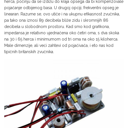
herca, počinju da se izdižu do kraja opsega da bi kompenzovale
pojačanje odbijenog basa. U drugoj opciji, frekventni opseg je
linearan. Razume se, ovo utiče i na ukupnu efikasnost zvučnika,
pa tako ona iznosi 89 decibela bliže zidu i skromnijih 86
decibela u slobodnom prostoru. Kad smo kod grafikona,
impedansa je relativno ujednačena oko četiri oma, s dva skoka
na 30 i 65 herca i minimumom od tri oma na oko 15 kiloherca.
Male dimenzije, ali veći zahtevi od pojačivača, i eto nas kod
tipičnih britanskih zvučnika.