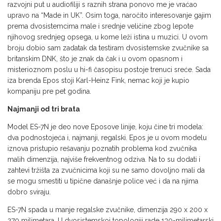
razvojni put u audiofiliji s raznih strana ponovo me je vraćao
upravo na “Made in UK”. Osim toga, naročito interesovanje gajim
prema dvosistemcima male i srednje veličine zbog lepote
njihovog srednjeg opsega, u kome leži istina u muzici. U ovom
broju dobio sam zadatak da testiram dvosistemske zvučnike sa
britanskim DNK, što je znak da čak i u ovom opasnom i
misterioznom poslu u hi-fi časopisu postoje trenuci sreće. Sada
iza brenda Epos stoji Karl-Heinz Fink, nemac koji je kupio
kompaniju pre pet godina.
Najmanji od tri brata
Model ES-7N je deo nove Eposove linije, koju čine tri modela:
dva podnostojeća i, najmanji, regalski. Epos je u ovom modelu
iznova pristupio rešavanju poznatih problema kod zvučnika
malih dimenzija, najviše frekventnog odziva. Na to su dodati i
zahtevi tržišta za zvučnicima koji su ne samo dovoljno mali da
se mogu smestiti u tipične današnje police već i da na njima
dobro sviraju.
ES-7N spada u manje regalske zvučnike, dimenzija 290 x 200 x
270 milimetara. U dvosistemskoj topologiji rade 130-milimetarski