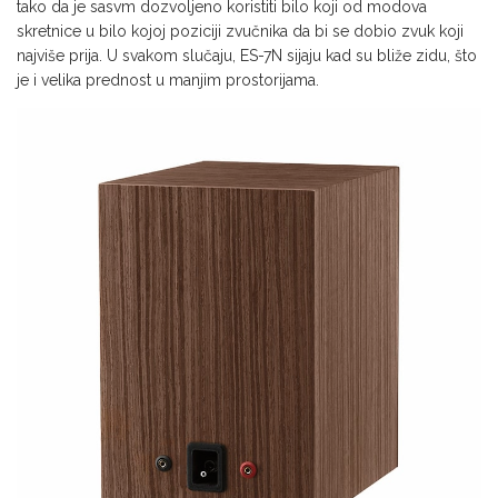
tako da je sasvm dozvoljeno koristiti bilo koji od modova
skretnice u bilo kojoj poziciji zvučnika da bi se dobio zvuk koji
najviše prija. U svakom slučaju, ES-7N sijaju kad su bliže zidu, što
je i velika prednost u manjim prostorijama.