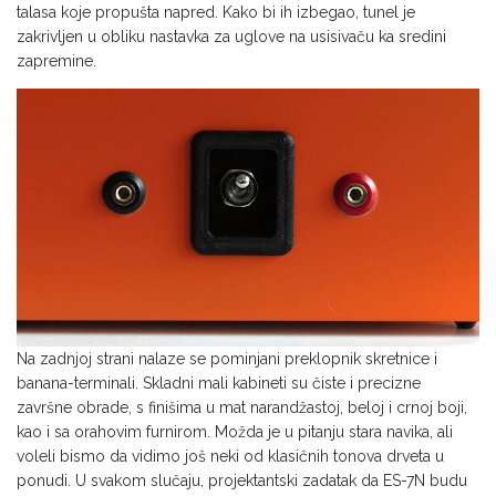
talasa koje propušta napred. Kako bi ih izbegao, tunel je
zakrivljen u obliku nastavka za uglove na usisivaču ka sredini
zapremine.
Na zadnjoj strani nalaze se pominjani preklopnik skretnice i
banana-terminali. Skladni mali kabineti su čiste i precizne
završne obrade, s finišima u mat narandžastoj, beloj i crnoj boji,
kao i sa orahovim furnirom. Možda je u pitanju stara navika, ali
voleli bismo da vidimo još neki od klasičnih tonova drveta u
ponudi. U svakom slučaju, projektantski zadatak da ES-7N budu