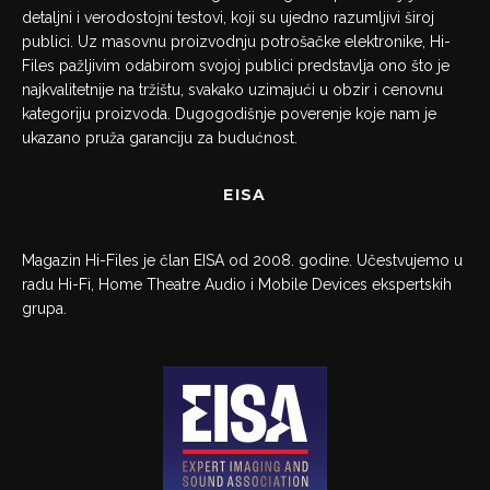
detaljni i verodostojni testovi, koji su ujedno razumljivi široj
publici. Uz masovnu proizvodnju potrošačke elektronike, Hi-
Files pažljivim odabirom svojoj publici predstavlja ono što je
najkvalitetnije na tržištu, svakako uzimajući u obzir i cenovnu
kategoriju proizvoda. Dugogodišnje poverenje koje nam je
ukazano pruža garanciju za budućnost.
EISA
Magazin Hi-Files je član EISA od 2008. godine. Učestvujemo u
radu Hi-Fi, Home Theatre Audio i Mobile Devices ekspertskih
grupa.