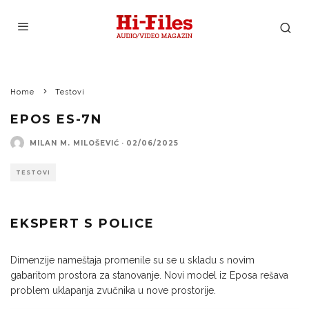
Home
Testovi
EPOS ES-7N
MILAN M. MILOŠEVIĆ
·
02/06/2025
TESTOVI
EKSPERT S POLICE
Dimenzije nameštaja promenile su se u skladu s novim
gabaritom prostora za stanovanje. Novi model iz Eposa rešava
problem uklapanja zvučnika u nove prostorije.