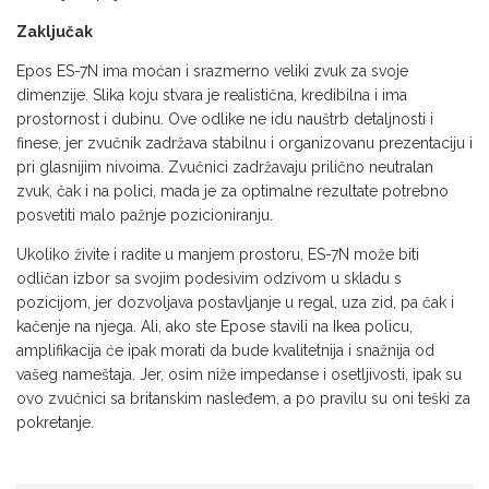
Zaključak
Epos ES-7N ima moćan i srazmerno veliki zvuk za svoje
dimenzije. Slika koju stvara je realistična, kredibilna i ima
prostornost i dubinu. Ove odlike ne idu nauštrb detaljnosti i
finese, jer zvučnik zadržava stabilnu i organizovanu prezentaciju i
pri glasnijim nivoima. Zvučnici zadržavaju prilično neutralan
zvuk, čak i na polici, mada je za optimalne rezultate potrebno
posvetiti malo pažnje pozicioniranju.
Ukoliko živite i radite u manjem prostoru, ES-7N može biti
odličan izbor sa svojim podesivim odzivom u skladu s
pozicijom, jer dozvoljava postavljanje u regal, uza zid, pa čak i
kačenje na njega. Ali, ako ste Epose stavili na Ikea policu,
amplifikacija će ipak morati da bude kvalitetnija i snažnija od
vašeg nameštaja. Jer, osim niže impedanse i osetljivosti, ipak su
ovo zvučnici sa britanskim nasleđem, a po pravilu su oni teški za
pokretanje.