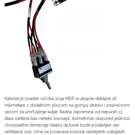
Kabinet je izrađen od dva sloja MDF-a ukupne debljine 16
milimetara, s dodatnom pločom na gornjoj stranici i poprečnom
vezom za umrtvljenje kutije. Radna zapremina od nepunih 13
litara zahteva bas-refleks koncept. Asimetričan raspored jedinica
i kompaktne dimenzije nalažu da tunel bude postavljen van
vertikalne ose, čime se povećava količina neželjenih odbijenih