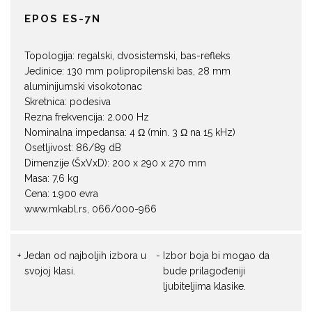
EPOS ES-7N
Topologija: regalski, dvosistemski, bas-refleks
Jedinice: 130 mm polipropilenski bas, 28 mm
aluminijumski visokotonac
Skretnica: podesiva
Rezna frekvencija: 2.000 Hz
Nominalna impedansa: 4 Ω (min. 3 Ω na 15 kHz)
Osetljivost: 86/89 dB
Dimenzije (ŠxVxD): 200 x 290 x 270 mm
Masa: 7,6 kg
Cena: 1.900 evra
www.mkabl.rs, 066/000-966
Jedan od najboljih izbora u
Izbor boja bi mogao da
svojoj klasi.
bude prilagođeniji
ljubiteljima klasike.