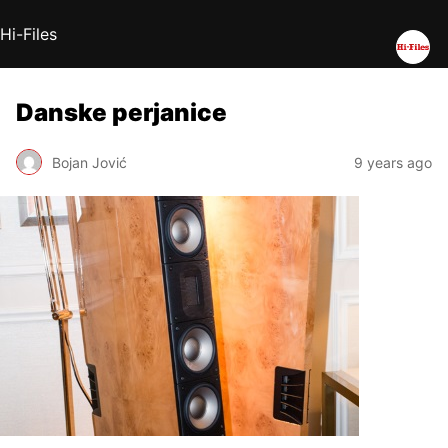
Hi-Files
Danske perjanice
Bojan Jović
9 years ago