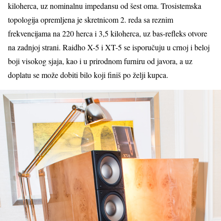
kiloherca, uz nominalnu impedansu od šest oma. Trosistemska
topologija opremljena je skretnicom 2. reda sa reznim
frekvencijama na 220 herca i 3,5 kiloherca, uz bas-refleks otvore
na zadnjoj strani. Raidho X-5 i XT-5 se isporučuju u crnoj i beloj
boji visokog sjaja, kao i u prirodnom furniru od javora, a uz
doplatu se može dobiti bilo koji finiš po želji kupca.