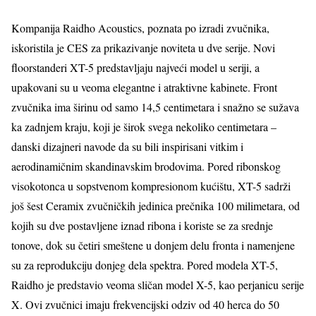
Kompanija Raidho Acoustics, poznata po izradi zvučnika,
iskoristila je CES za prikazivanje noviteta u dve serije. Novi
floorstanderi XT-5 predstavljaju najveći model u seriji, a
upakovani su u veoma elegantne i atraktivne kabinete. Front
zvučnika ima širinu od samo 14,5 centimetara i snažno se sužava
ka zadnjem kraju, koji je širok svega nekoliko centimetara –
danski dizajneri navode da su bili inspirisani vitkim i
aerodinamičnim skandinavskim brodovima. Pored ribonskog
visokotonca u sopstvenom kompresionom kućištu, XT-5 sadrži
još šest Ceramix zvučničkih jedinica prečnika 100 milimetara, od
kojih su dve postavljene iznad ribona i koriste se za srednje
tonove, dok su četiri smeštene u donjem delu fronta i namenjene
su za reprodukciju donjeg dela spektra. Pored modela XT-5,
Raidho je predstavio veoma sličan model X-5, kao perjanicu serije
X. Ovi zvučnici imaju frekvencijski odziv od 40 herca do 50