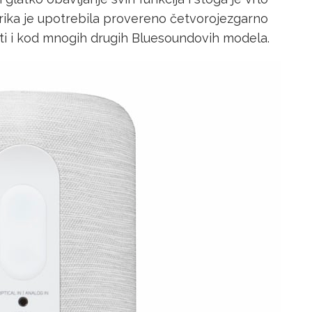
brika je upotrebila provereno četvorojezgarno
ti i kod mnogih drugih Bluesoundovih modela.