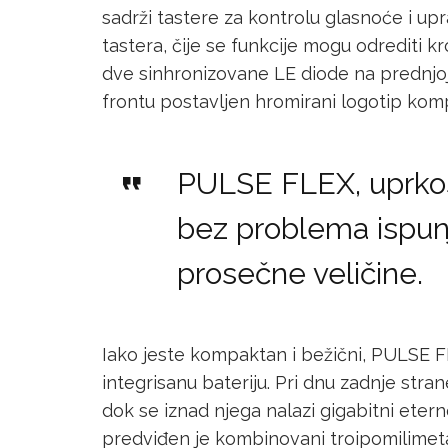
sadrži tastere za kontrolu glasnoće i upr
tastera, čije se funkcije mogu odrediti kr
dve sinhronizovane LE diode na prednjoj i 
frontu postavljen hromirani logotip komp
PULSE FLEX, uprko
bez problema ispun
prosečne veličine.
Iako jeste kompaktan i bežični, PULSE FL
integrisanu bateriju. Pri dnu zadnje stra
dok se iznad njega nalazi gigabitni eter
predviđen je kombinovani troipomilimetars