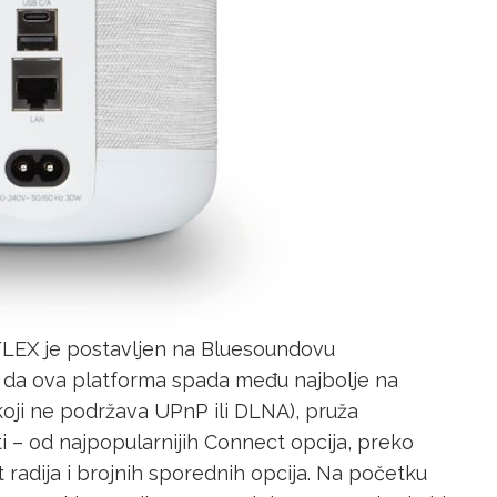
FLEX je postavljen na Bluesoundovu
 da ova platforma spada među najbolje na
koji ne podržava UPnP ili DLNA), pruža
i – od najpopularnijih Connect opcija, preko
 radija i brojnih sporednih opcija. Na početku