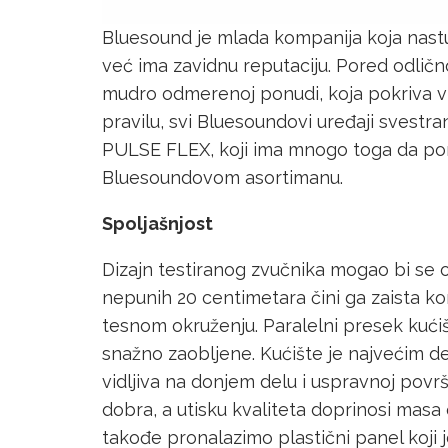
Bluesound je mlada kompanija koja nastup
već ima zavidnu reputaciju. Pored odličn
mudro odmerenoj ponudi, koja pokriva vi
pravilu, svi Bluesoundovi uređaji svestran
PULSE FLEX, koji ima mnogo toga da ponu
Bluesoundovom asortimanu.
Spoljašnjost
Dizajn testiranog zvučnika mogao bi se o
nepunih 20 centimetara čini ga zaista k
tesnom okruženju. Paralelni presek kućišta
snažno zaobljene. Kućište je najvećim d
vidljiva na donjem delu i uspravnoj povr
dobra, a utisku kvaliteta doprinosi masa 
takođe pronalazimo plastični panel koji 