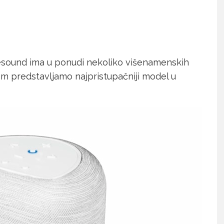
uesound ima u ponudi nekoliko višenamenskih
om predstavljamo najpristupačniji model u