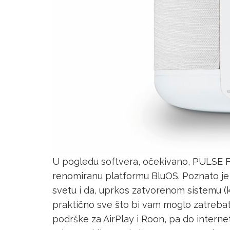
U pogledu softvera, očekivano, PULSE 
renomiranu platformu BluOS. Poznato je
svetu i da, uprkos zatvorenom sistemu (
praktično sve što bi vam moglo zatrebat
podrške za AirPlay i Roon, pa do internet