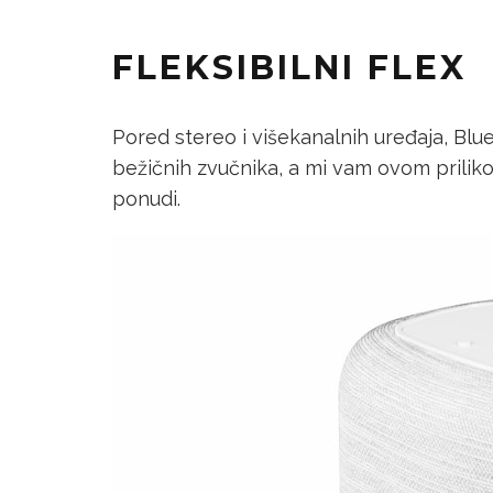
FLEKSIBILNI FLEX
Pored stereo i višekanalnih uređaja, Bl
bežičnih zvučnika, a mi vam ovom prilik
ponudi.