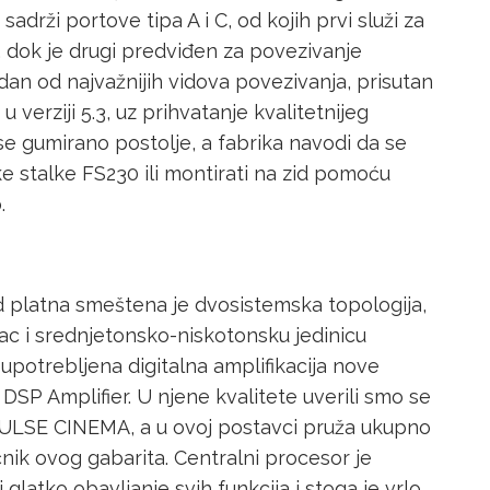
sadrži portove tipa A i C, od kojih prvi služi za
e, dok je drugi predviđen za povezivanje
jedan od najvažnijih vidova povezivanja, prisutan
u verziji 5.3, uz prihvatanje kvalitetnijeg
se gumirano postolje, a fabrika navodi da se
stalke FS230 ili montirati na zid pomoću
.
platna smeštena je dvosistemska topologija,
ac i srednjetonsko-niskotonsku jedinicu
 upotrebljena digitalna amplifikacija nove
DSP Amplifier. U njene kvalitete uverili smo se
ULSE CINEMA, a u ovoj postavci pruža ukupno
čnik ovog gabarita. Centralni procesor je
latko obavljanje svih funkcija i stoga je vrlo