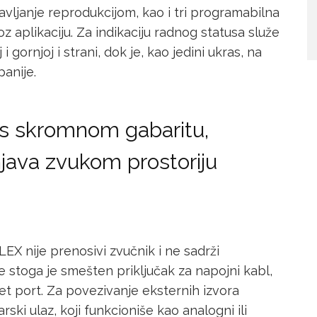
avljanje reprodukcijom, kao i tri programabilna
oz aplikaciju. Za indikaciju radnog statusa služe
gornjoj i strani, dok je, kao jedini ukras, na
anije.
s skromnom gabaritu,
java zvukom prostoriju
EX nije prenosivi zvučnik i ne sadrži
ne stoga je smešten priključak za napojni kabl,
net port. Za povezivanje eksternih izvora
ki ulaz, koji funkcioniše kao analogni ili