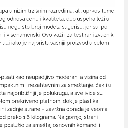
a u nižim tržišnim razredima, ali, uprkos tome,
og odnosa cene i kvaliteta, deo uspeha leži u
še nego što broj modela sugeriše, jer su, po
i i višenamenski. Ovo važi i za testirani zvučnik
di iako je najpristupačniji proizvod u celom
pisati kao neupadljivo moderan, a visina od
ompaktnim i nezahtevnim za smeštanje, čak i u
 najpribližniji je polukrugu, a sve ivice su
elom prekriveno platnom, dok je plastika
šini zadnje strane – završna obrada je veoma
od preko 1,6 kilograma. Na gornjoj strani
je poslužio za smeštaj osnovnih komandi i