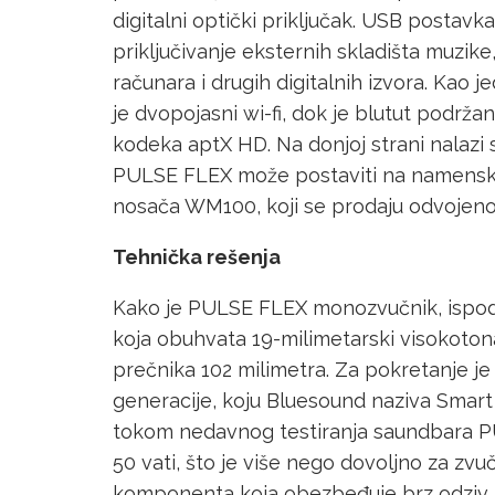
digitalni optički priključak. USB postavka 
priključivanje eksternih skladišta muzik
računara i drugih digitalnih izvora. Kao 
je dvopojasni wi-fi, dok je blutut podržan 
kodeka aptX HD. Na donjoj strani nalazi 
PULSE FLEX može postaviti na namenske 
nosača WM100, koji se prodaju odvojeno
Tehnička rešenja
Kako je PULSE FLEX monozvučnik, ispod 
koja obuhvata 19-milimetarski visokoton
prečnika 102 milimetra. Za pokretanje je
generacije, koju Bluesound naziva Smart 
tokom nedavnog testiranja saundbara P
50 vati, što je više nego dovoljno za zvu
komponenta koja obezbeđuje brz odziv i g