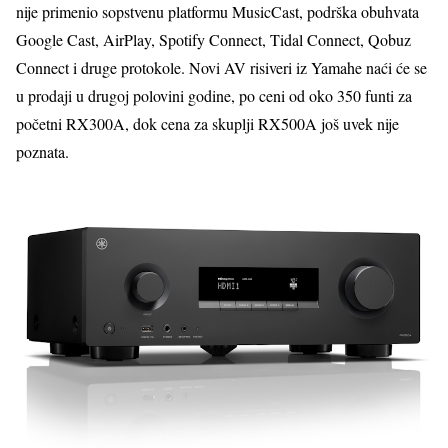
nije primenio sopstvenu platformu MusicCast, podrška obuhvata
Google Cast, AirPlay, Spotify Connect, Tidal Connect, Qobuz
Connect i druge protokole. Novi AV risiveri iz Yamahe naći će se
u prodaji u drugoj polovini godine, po ceni od oko 350 funti za
početni RX300A, dok cena za skuplji RX500A još uvek nije
poznata.