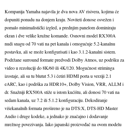
Kompanija Yamaha najavila je dva nova AV risivera, kojima će
dopuniti ponudu na donjem kraju. Noviteti donose osvežen i
pomalo minimalistički izgled, a prednjim panelom dominiraju
ekran i dve velike kružne komande. Osnovni model RX300A
nudi snagu od 70 vati na pet kanala i omogućuje 5.2-kanalnu
postavku, ali se može konfigurisati i kao 3.1.2-kanalni sistem.
Podržane surround formate predvodi Dolby Atmos, uz podršku za
video u rezoluciji do 8K/60 ili 4K/120. Mogućnost striminga
izostaje, ali su tu blutut 5.3 i četiri HDMI porta u verziji 2.1
eARC, kao i podrška za HDR10+, Dolby Vision, VRR, ALLM i
dr. Snažniji RX500A stiže u istom kućištu, ali donosi 70 vati na
sedam kanala, uz 7.2 ili 5.1.2 konfiguraciju. Dekodiranje
višekanalnih formata prošireno je na DTS:X, DTS-HD Master
Audio i druge kodeke, a jednako je značajno i dodavanje
mrežnog povezivanja. Iako japanski proizvođač na ovom modelu