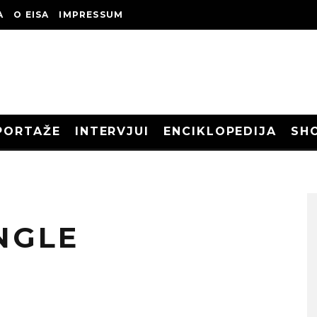
A
O EISA
IMPRESSUM
PORTAŽE
INTERVJUI
ENCIKLOPEDIJA
SH
NGLE