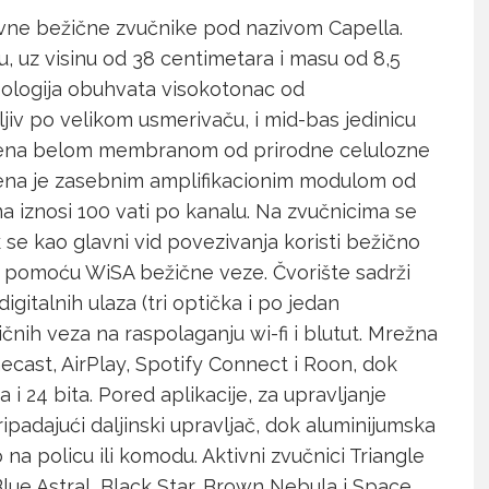
tivne bežične zvučnike pod nazivom Capella.
u, uz visinu od 38 centimetara i masu od 8,5
ologija obuhvata visokotonac od
jiv po velikom usmerivaču, i mid-bas jedinicu
mljena belom membranom od prirodne celulozne
jena je zasebnim amplifikacionim modulom od
ma iznosi 100 vati po kanalu. Na zvučnicima se
 se kao glavni vid povezivanja koristi bežično
a pomoću WiSA bežične veze. Čvorište sadrži
igitalnih ulaza (tri optička i po jedan
čnih veza na raspolaganju wi-fi i blutut. Mrežna
ast, AirPlay, Spotify Connect i Roon, dok
i 24 bita. Pored aplikacije, za upravljanje
ipadajući daljinski upravljač, dok aluminijumska
 na policu ili komodu. Aktivni zvučnici Triangle
 Blue Astral, Black Star, Brown Nebula i Space