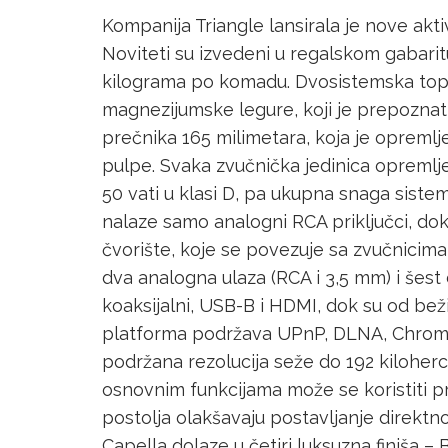
Kompanija Triangle lansirala je nove ak
Noviteti su izvedeni u regalskom gabarit
kilograma po komadu. Dvosistemska top
magnezijumske legure, koji je prepoznatl
prečnika 165 milimetara, koja je opre
pulpe. Svaka zvučnička jedinica opreml
50 vati u klasi D, pa ukupna snaga siste
nalaze samo analogni RCA priključci, dok
čvorište, koje se povezuje sa zvučnicim
dva analogna ulaza (RCA i 3,5 mm) i šest d
koaksijalni, USB-B i HDMI, dok su od beži
platforma podržava UPnP, DLNA, Chromec
podržana rezolucija seže do 192 kiloherca 
osnovnim funkcijama može se koristiti pr
postolja olakšavaju postavljanje direktno
Capella dolaze u četiri luksuzna finiša –