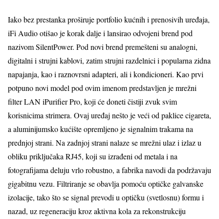
Iako bez prestanka proširuje portfolio kućnih i prenosivih uređaja,
iFi Audio otišao je korak dalje i lansirao odvojeni brend pod
nazivom SilentPower. Pod novi brend premešteni su analogni,
digitalni i strujni kablovi, zatim strujni razdelnici i popularna zidna
napajanja, kao i raznovrsni adapteri, ali i kondicioneri. Kao prvi
potpuno novi model pod ovim imenom predstavljen je mrežni
filter LAN iPurifier Pro, koji će doneti čistiji zvuk svim
korisnicima strimera. Ovaj uređaj nešto je veći od paklice cigareta,
a aluminijumsko kućište opremljeno je signalnim trakama na
prednjoj strani. Na zadnjoj strani nalaze se mrežni ulaz i izlaz u
obliku priključaka RJ45, koji su izrađeni od metala i na
fotografijama deluju vrlo robustno, a fabrika navodi da podržavaju
gigabitnu vezu. Filtriranje se obavlja pomoću optičke galvanske
izolacije, tako što se signal prevodi u optičku (svetlosnu) formu i
nazad, uz regeneraciju kroz aktivna kola za rekonstrukciju