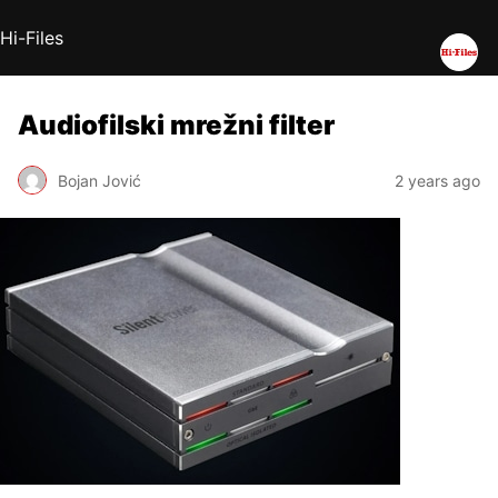
Hi-Files
Audiofilski mrežni filter
Bojan Jović
2 years ago