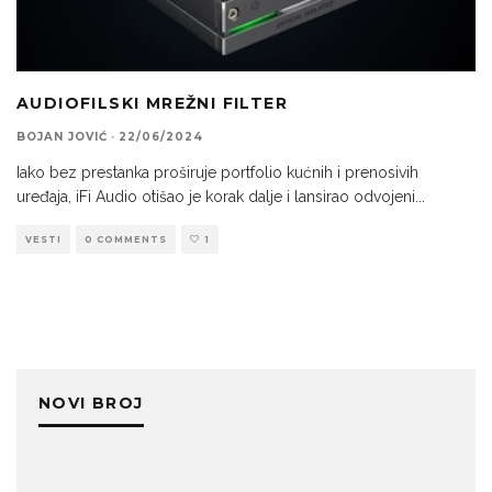
AUDIOFILSKI MREŽNI FILTER
BOJAN JOVIĆ
·
22/06/2024
Iako bez prestanka proširuje portfolio kućnih i prenosivih
uređaja, iFi Audio otišao je korak dalje i lansirao odvojeni
...
VESTI
0 COMMENTS
1
NOVI BROJ