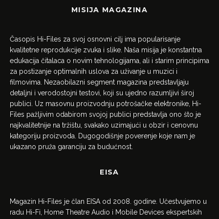
MISIJA MAGAZINA
Časopis Hi-Files za svoj osnovni cilj ima popularisanje
kvalitetne reprodukcije zvuka i slike. Naša misija je konstantna
edukacija čitalaca o novim tehnologijama, ali i starim principima
za postizanje optimalnih uslova za uživanje u muzici i
filmovima. Nezaobilazni segment magazina predstavljaju
detaljni i verodostojni testovi, koji su ujedno razumljivi široj
publici. Uz masovnu proizvodnju potrošačke elektronike, Hi-
Files pažljivim odabirom svojoj publici predstavlja ono što je
najkvalitetnije na tržištu, svakako uzimajući u obzir i cenovnu
kategoriju proizvoda. Dugogodišnje poverenje koje nam je
ukazano pruža garanciju za budućnost.
EISA
Magazin Hi-Files je član EISA od 2008. godine. Učestvujemo u
radu Hi-Fi, Home Theatre Audio i Mobile Devices ekspertskih