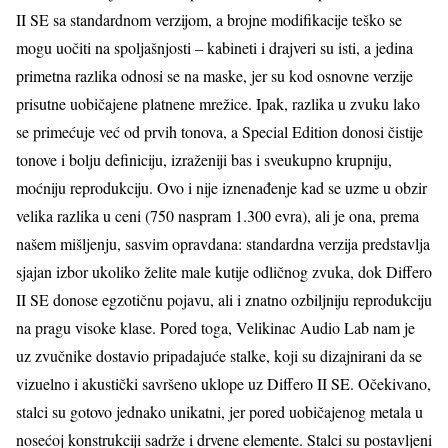
II SE sa standardnom verzijom, a brojne modifikacije teško se
mogu uočiti na spoljašnjosti – kabineti i drajveri su isti, a jedina
primetna razlika odnosi se na maske, jer su kod osnovne verzije
prisutne uobičajene platnene mrežice. Ipak, razlika u zvuku lako
se primećuje već od prvih tonova, a Special Edition donosi čistije
tonove i bolju definiciju, izraženiji bas i sveukupno krupniju,
moćniju reprodukciju. Ovo i nije iznenađenje kad se uzme u obzir
velika razlika u ceni (750 naspram 1.300 evra), ali je ona, prema
našem mišljenju, sasvim opravdana: standardna verzija predstavlja
sjajan izbor ukoliko želite male kutije odličnog zvuka, dok Differo
II SE donose egzotičnu pojavu, ali i znatno ozbiljniju reprodukciju
na pragu visoke klase. Pored toga, Velikinac Audio Lab nam je
uz zvučnike dostavio pripadajuće stalke, koji su dizajnirani da se
vizuelno i akustički savršeno uklope uz Differo II SE. Očekivano,
stalci su gotovo jednako unikatni, jer pored uobičajenog metala u
nosećoj konstrukciji sadrže i drvene elemente. Stalci su postavljeni