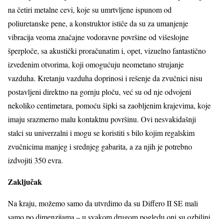
na četiri metalne cevi, koje su umrtvljene ispunom od
poliuretanske pene, a konstruktor ističe da su za umanjenje
vibracija veoma značajne vodoravne površine od višeslojne
šperploče, sa akustički proračunatim i, opet, vizuelno fantastično
izvedenim otvorima, koji omogućuju neometano strujanje
vazduha. Kretanju vazduha doprinosi i rešenje da zvučnici nisu
postavljeni direktno na gornju ploču, već su od nje odvojeni
nekoliko centimetara, pomoću šipki sa zaobljenim krajevima, koje
imaju srazmerno malu kontaktnu površinu. Ovi nesvakidašnji
stalci su univerzalni i mogu se koristiti s bilo kojim regalskim
zvučnicima manjeg i srednjeg gabarita, a za njih je potrebno
izdvojiti 350 evra.
Zaključak
Na kraju, možemo samo da utvrdimo da su Differo II SE mali
samo po dimenzijama – u svakom drugom pogledu oni su ozbiljni