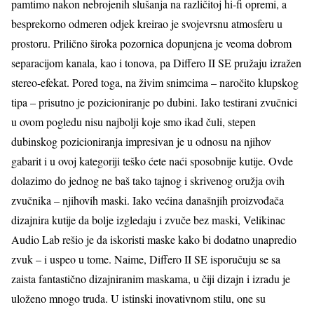
pamtimo nakon nebrojenih slušanja na različitoj hi-fi opremi, a
besprekorno odmeren odjek kreirao je svojevrsnu atmosferu u
prostoru. Prilično široka pozornica dopunjena je veoma dobrom
separacijom kanala, kao i tonova, pa Differo II SE pružaju izražen
stereo-efekat. Pored toga, na živim snimcima – naročito klupskog
tipa – prisutno je pozicioniranje po dubini. Iako testirani zvučnici
u ovom pogledu nisu najbolji koje smo ikad čuli, stepen
dubinskog pozicioniranja impresivan je u odnosu na njihov
gabarit i u ovoj kategoriji teško ćete naći sposobnije kutije. Ovde
dolazimo do jednog ne baš tako tajnog i skrivenog oružja ovih
zvučnika – njihovih maski. Iako većina današnjih proizvođača
dizajnira kutije da bolje izgledaju i zvuče bez maski, Velikinac
Audio Lab rešio je da iskoristi maske kako bi dodatno unapredio
zvuk – i uspeo u tome. Naime, Differo II SE isporučuju se sa
zaista fantastično dizajniranim maskama, u čiji dizajn i izradu je
uloženo mnogo truda. U istinski inovativnom stilu, one su