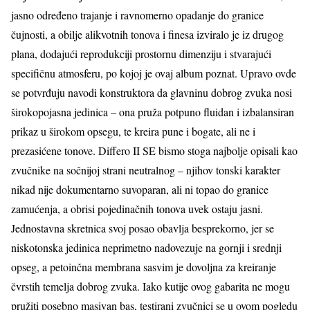
jasno određeno trajanje i ravnomerno opadanje do granice
čujnosti, a obilje alikvotnih tonova i finesa izviralo je iz drugog
plana, dodajući reprodukciji prostornu dimenziju i stvarajući
specifičnu atmosferu, po kojoj je ovaj album poznat. Upravo ovde
se potvrđuju navodi konstruktora da glavninu dobrog zvuka nosi
širokopojasna jedinica – ona pruža potpuno fluidan i izbalansiran
prikaz u širokom opsegu, te kreira pune i bogate, ali ne i
prezasićene tonove. Differo II SE bismo stoga najbolje opisali kao
zvučnike na sočnijoj strani neutralnog – njihov tonski karakter
nikad nije dokumentarno suvoparan, ali ni topao do granice
zamućenja, a obrisi pojedinačnih tonova uvek ostaju jasni.
Jednostavna skretnica svoj posao obavlja besprekorno, jer se
niskotonska jedinica neprimetno nadovezuje na gornji i srednji
opseg, a petoinčna membrana sasvim je dovoljna za kreiranje
čvrstih temelja dobrog zvuka. Iako kutije ovog gabarita ne mogu
pružiti posebno masivan bas, testirani zvučnici se u ovom pogledu