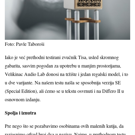
Foto: Pavle Taboroši
Iako je već prethodni testirani zvučnik Tisa, usled skromnog
gabarita, sasvim pogodan za upotrebu u manjim prostorijama,
Velikinac Audio Lab donosi na tržište i jedan regalski model, i to
u dve varijante. Na našem testu našla se sposobnija verzija SE
(Special Edition), ali ćemo se u tekstu osvrnuti i na Differo II u
osnovnom izdanju.
Spolja i iznutra
Pre nego što se pozabavimo osobinama ovih malenih kutija, da
razjasnimo otkud broj dva u nazivu. Naime, u prethodnom testu