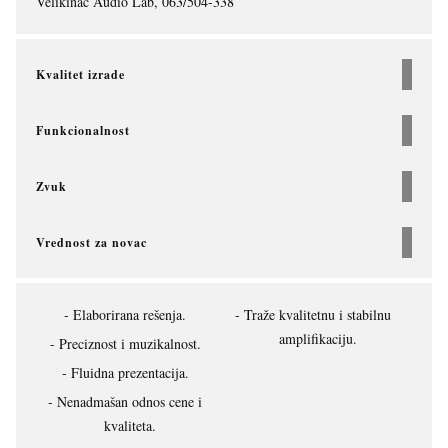
Velikinac Audio Lab, 063/504-338
Kvalitet izrade
Funkcionalnost
Zvuk
Vrednost za novac
Elaborirana rešenja.
Traže kvalitetnu i stabilnu
amplifikaciju.
Preciznost i muzikalnost.
Fluidna prezentacija.
Nenadmašan odnos cene i
kvaliteta.