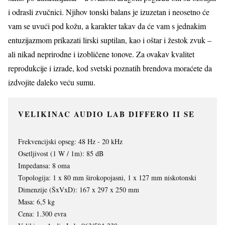
i odrasli zvučnici. Njihov tonski balans je izuzetan i neosetno će
vam se uvući pod kožu, a karakter takav da će vam s jednakim
entuzijazmom prikazati lirski suptilan, kao i oštar i žestok zvuk –
ali nikad neprirodne i izobličene tonove. Za ovakav kvalitet
reprodukcije i izrade, kod svetski poznatih brendova moraćete da
izdvojite daleko veću sumu.
VELIKINAC AUDIO LAB DIFFERO II SE
Frekvencijski opseg: 48 Hz - 20 kHz
Osetljivost (1 W / 1m): 85 dB
Impedansa: 8 oma
Topologija: 1 x 80 mm širokopojasni, 1 x 127 mm niskotonski
Dimenzije (ŠxVxD): 167 x 297 x 250 mm
Masa: 6,5 kg
Cena: 1.300 evra