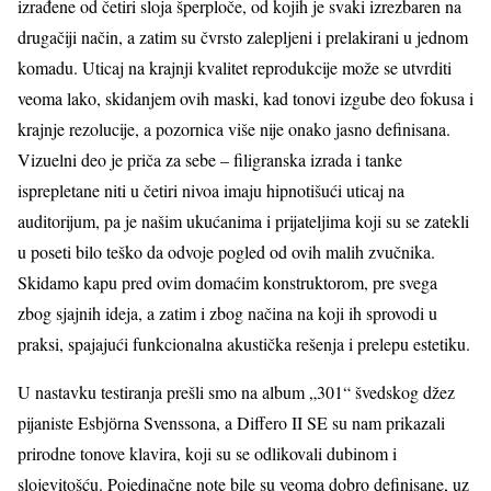
izrađene od četiri sloja šperploče, od kojih je svaki izrezbaren na
drugačiji način, a zatim su čvrsto zalepljeni i prelakirani u jednom
komadu. Uticaj na krajnji kvalitet reprodukcije može se utvrditi
veoma lako, skidanjem ovih maski, kad tonovi izgube deo fokusa i
krajnje rezolucije, a pozornica više nije onako jasno definisana.
Vizuelni deo je priča za sebe – filigranska izrada i tanke
isprepletane niti u četiri nivoa imaju hipnotišući uticaj na
auditorijum, pa je našim ukućanima i prijateljima koji su se zatekli
u poseti bilo teško da odvoje pogled od ovih malih zvučnika.
Skidamo kapu pred ovim domaćim konstruktorom, pre svega
zbog sjajnih ideja, a zatim i zbog načina na koji ih sprovodi u
praksi, spajajući funkcionalna akustička rešenja i prelepu estetiku.
U nastavku testiranja prešli smo na album „301“ švedskog džez
pijaniste Esbjӧrna Svenssona, a Differo II SE su nam prikazali
prirodne tonove klavira, koji su se odlikovali dubinom i
slojevitošću. Pojedinačne note bile su veoma dobro definisane, uz