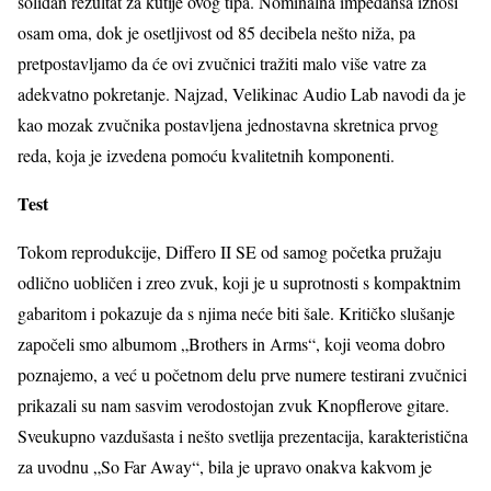
solidan rezultat za kutije ovog tipa. Nominalna impedansa iznosi
osam oma, dok je osetljivost od 85 decibela nešto niža, pa
pretpostavljamo da će ovi zvučnici tražiti malo više vatre za
adekvatno pokretanje. Najzad, Velikinac Audio Lab navodi da je
kao mozak zvučnika postavljena jednostavna skretnica prvog
reda, koja je izvedena pomoću kvalitetnih komponenti.
Test
Tokom reprodukcije, Differo II SE od samog početka pružaju
odlično uobličen i zreo zvuk, koji je u suprotnosti s kompaktnim
gabaritom i pokazuje da s njima neće biti šale. Kritičko slušanje
započeli smo albumom „Brothers in Arms“, koji veoma dobro
poznajemo, a već u početnom delu prve numere testirani zvučnici
prikazali su nam sasvim verodostojan zvuk Knopflerove gitare.
Sveukupno vazdušasta i nešto svetlija prezentacija, karakteristična
za uvodnu „So Far Away“, bila je upravo onakva kakvom je