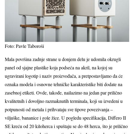
Foto: Pavle Taboroši
Mala površina zadnje strane u donjem delu je udomila okrugli
panel od sjajne plastike koja podseća na akril, na kojoj su
ugravirani logotip i naziv proizvođača, a pretpostavljamo da će
oznaka modela i osnovne tehničke karakteristike biti dodate na
zasebnoj etiketi. Ovde, takođe, nailazimo na jedan par prilično
kvalitetnih i dovoljno razmaknutih terminala, koji su izvedeni u
potpunosti od metala i prihvataju sve tipove povezivanja –
viljuške, bananice i gole žice. U pogledu specifikacija, Differo II
SE kreću od 20 kiloherca i spuštaju se do 48 herca, što je prilično