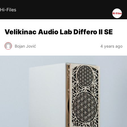
Hi-Files
Velikinac Audio Lab Differo II SE
Bojan Jović
4 years ago