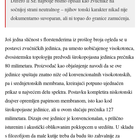
Differo II SE najbolje bismo opisali kao zvučnike na
sočnijoj strani neutralnog – njihov tonski karakter nikad nije
dokumentarno suvoparan, ali ni topao do granice zamućenja.
Još jedna sličnost s florstenderima iz prošlog broja ogleda se u
postavci zvučničkih jedinica, pa umesto uobičajenog visokotonca,
dvosistemsku topologiju predvodi širokopojasna jedinica prečnika
80 milimetara. Proizvođač kao objašnjenje navodi da se ove
jedinice spuštaju znatno niže od konvencionalnih visokotonskih,
pa i srednjetonskih membrana, kreirajući potpuno ujednačen
prikaz u najvećem delu spektra. Postavku kompletira niskotonski
drajver opremljen papirnom membranom, isto kao kod
širokopojasne jedinice, ali u ovom slučaju prečnika 127
milimetara. Dizajn ove jedinice je konvencionalan, s prilično
isturenim i akustički oblikovanim poklopcem u središtu. U skladu
s filozofijom da male kutije treba da budu što zahvalnije za