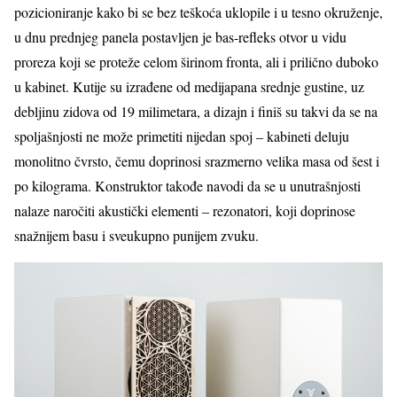
pozicioniranje kako bi se bez teškoća uklopile i u tesno okruženje,
u dnu prednjeg panela postavljen je bas-refleks otvor u vidu
proreza koji se proteže celom širinom fronta, ali i prilično duboko
u kabinet. Kutije su izrađene od medijapana srednje gustine, uz
debljinu zidova od 19 milimetara, a dizajn i finiš su takvi da se na
spoljašnjosti ne može primetiti nijedan spoj – kabineti deluju
monolitno čvrsto, čemu doprinosi srazmerno velika masa od šest i
po kilograma. Konstruktor takođe navodi da se u unutrašnjosti
nalaze naročiti akustički elementi – rezonatori, koji doprinose
snažnijem basu i sveukupno punijem zvuku.