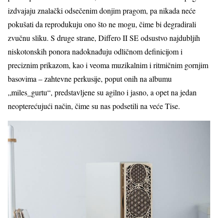
izdvajaju znalački odsečenim donjim pragom, pa nikada neće
pokušati da reprodukuju ono što ne mogu, čime bi degradirali
zvučnu sliku. S druge strane, Differo II SE odsustvo najdubljih
niskotonskih ponora nadoknađuju odličnom definicijom i
preciznim prikazom, kao i veoma muzikalnim i ritmičnim gornjim
basovima – zahtevne perkusije, poput onih na albumu
„miles_gurtu“, predstavljene su agilno i jasno, a opet na jedan
neopterećujući način, čime su nas podsetili na veće Tise.