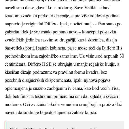
naveli smo da se glavni konstruktor g. Savo Velikinac bavi
izradom zvučnika preko tri decenije, a pre više od deset godina
napravio je originalni Differo. Ipak, novitet mu je sličan samo po
gabaritu, dok je sve ostalo potpuno novo – koncept i postavka
zvučničkih jedinica sasvim su drugačiji, kao i skretnica, dizajn
bas-refleks porta i samih kabineta, pa se može reći da Differo II s
prethodnikom ima zajedničko samo ime. Uz visinu od nepunih 30
centimetara, Differo II SE se ubrajaju u manje regalske kutije, a
klasičan dizajn podrazumeva pravilnu formu kvadra, bez
posebnih dizajnerskih eksperimenata. Ipak, njihova pojava
oplemenjena je snažno zaobljenim ivicama, kao kod većih Tisa,
dok beli finiš na testiranim primercima čini da izgledaju sveže i
moderno. Ovi zvučnici takođe se nude u crnoj boji, a proizvođač
navodi da su druge boje dostupne na zahtev kupca.