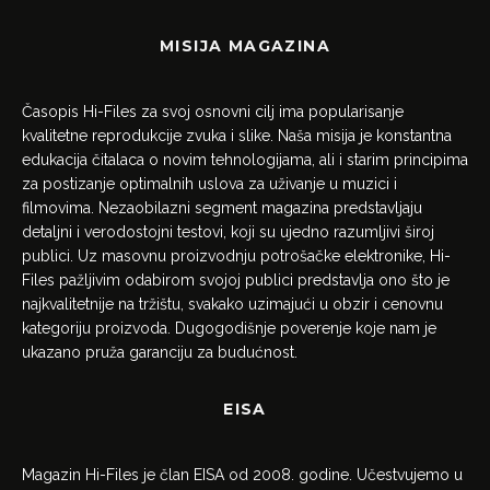
MISIJA MAGAZINA
Časopis Hi-Files za svoj osnovni cilj ima popularisanje
kvalitetne reprodukcije zvuka i slike. Naša misija je konstantna
edukacija čitalaca o novim tehnologijama, ali i starim principima
za postizanje optimalnih uslova za uživanje u muzici i
filmovima. Nezaobilazni segment magazina predstavljaju
detaljni i verodostojni testovi, koji su ujedno razumljivi široj
publici. Uz masovnu proizvodnju potrošačke elektronike, Hi-
Files pažljivim odabirom svojoj publici predstavlja ono što je
najkvalitetnije na tržištu, svakako uzimajući u obzir i cenovnu
kategoriju proizvoda. Dugogodišnje poverenje koje nam je
ukazano pruža garanciju za budućnost.
EISA
Magazin Hi-Files je član EISA od 2008. godine. Učestvujemo u