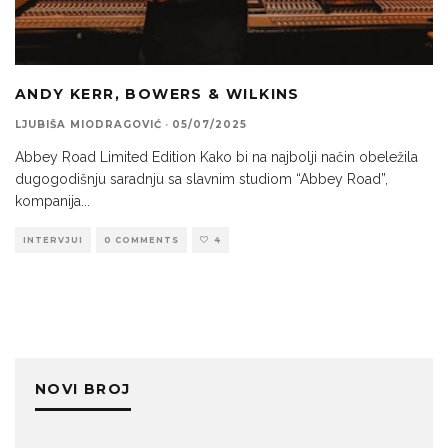
ANDY KERR, BOWERS & WILKINS
LJUBIŠA MIODRAGOVIĆ
·
05/07/2025
Abbey Road Limited Edition Kako bi na najbolji način obeležila
dugogodišnju saradnju sa slavnim studiom “Abbey Road”,
kompanija
...
INTERVJUI
0 COMMENTS
4
NOVI BROJ