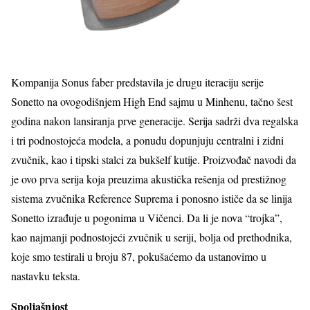
Kompanija Sonus faber predstavila je drugu iteraciju serije
Sonetto na ovogodišnjem High End sajmu u Minhenu, tačno šest
godina nakon lansiranja prve generacije. Serija sadrži dva regalska
i tri podnostojeća modela, a ponudu dopunjuju centralni i zidni
zvučnik, kao i tipski stalci za bukšelf kutije. Proizvođač navodi da
je ovo prva serija koja preuzima akustička rešenja od prestižnog
sistema zvučnika Reference Suprema i ponosno ističe da se linija
Sonetto izrađuje u pogonima u Vičenci. Da li je nova “trojka”,
kao najmanji podnostojeći zvučnik u seriji, bolja od prethodnika,
koje smo testirali u broju 87, pokušaćemo da ustanovimo u
nastavku teksta.
Spoljašnjost