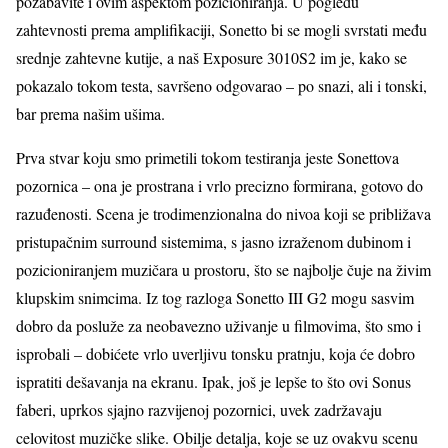
pozabavite i ovim aspektom pozicioniranja. U pogledu
zahtevnosti prema amplifikaciji, Sonetto bi se mogli svrstati među
srednje zahtevne kutije, a naš Exposure 3010S2 im je, kako se
pokazalo tokom testa, savršeno odgovarao – po snazi, ali i tonski,
bar prema našim ušima.
Prva stvar koju smo primetili tokom testiranja jeste Sonettova
pozornica – ona je prostrana i vrlo precizno formirana, gotovo do
razuđenosti. Scena je trodimenzionalna do nivoa koji se približava
pristupačnim surround sistemima, s jasno izraženom dubinom i
pozicioniranjem muzičara u prostoru, što se najbolje čuje na živim
klupskim snimcima. Iz tog razloga Sonetto III G2 mogu sasvim
dobro da posluže za neobavezno uživanje u filmovima, što smo i
isprobali – dobićete vrlo uverljivu tonsku pratnju, koja će dobro
ispratiti dešavanja na ekranu. Ipak, još je lepše to što ovi Sonus
faberi, uprkos sjajno razvijenoj pozornici, uvek zadržavaju
celovitost muzičke slike. Obilje detalja, koje se uz ovakvu scenu