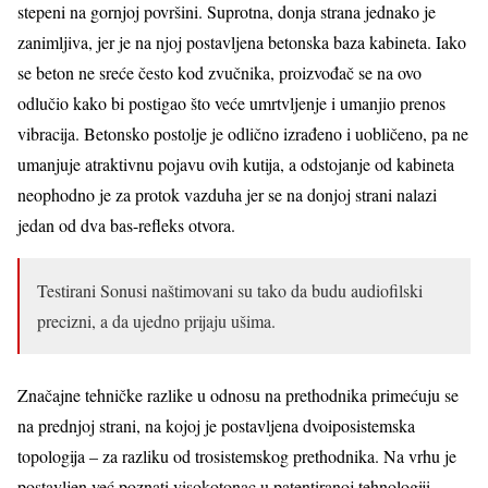
stepeni na gornjoj površini. Suprotna, donja strana jednako je
zanimljiva, jer je na njoj postavljena betonska baza kabineta. Iako
se beton ne sreće često kod zvučnika, proizvođač se na ovo
odlučio kako bi postigao što veće umrtvljenje i umanjio prenos
vibracija. Betonsko postolje je odlično izrađeno i uobličeno, pa ne
umanjuje atraktivnu pojavu ovih kutija, a odstojanje od kabineta
neophodno je za protok vazduha jer se na donjoj strani nalazi
jedan od dva bas-refleks otvora.
Testirani Sonusi naštimovani su tako da budu audiofilski
precizni, a da ujedno prijaju ušima.
Značajne tehničke razlike u odnosu na prethodnika primećuju se
na prednjoj strani, na kojoj je postavljena dvoiposistemska
topologija – za razliku od trosistemskog prethodnika. Na vrhu je
postavljen već poznati visokotonac u patentiranoj tehnologiji