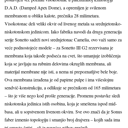
D.A.D. (Damped Apex Dome), a opremljen je svilenom
membranom u obliku kalote, prečnika 28 milimetara.
Visokotonac deli veliki okvir od livenog metala sa srednjetonsko-
niskotonskom jedinicom. Iako fabrika navodi da druga generacija
serije Sonetto sadrži novi srednjetonac Camelia, ovo važi samo za
veće podnostojeće modele – za Sonetto III G2 rezervisana je
membrana koja takođe podseća na cvet, što umanjuje izobličenja
koja se javljaju na rubnim delovima okruglih membrana, ali
materijal membrane nije isti, a nema ni prepoznatljive bele boje.
Ova membrana izrađena je od papirne pulpe i ima višeslojnu
sendvič-konstrukciju, a odlikuje se prečnikom od 165 milimetara
– što je više nego kod prošle generacije. Promenu postavke sledi
niskotonska jedinica istih osobina, koja je smeštena ispod mid-
basa, ali u sopstvenom livenom okviru. Sve ovo znači da je Sonus
faber izmenio topologiju i smanjio broj drajvera – kojih sada ima
tri umesto četiri – ali je povećao njihov prečnik.