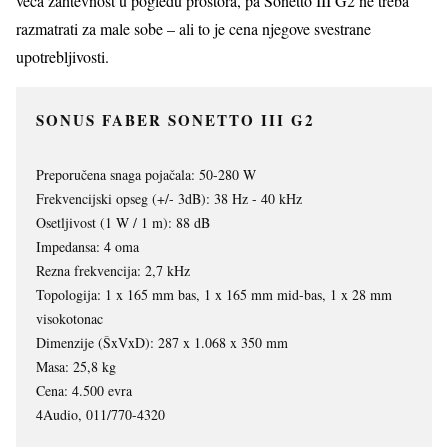
veća zahtevnost u pogledu prostora, pa Sonetto III G2 ne treba
razmatrati za male sobe – ali to je cena njegove svestrane
upotrebljivosti.
SONUS FABER SONETTO III G2
Preporučena snaga pojačala: 50-280 W
Frekvencijski opseg (+/- 3dB): 38 Hz - 40 kHz
Osetljivost (1 W / 1 m): 88 dB
Impedansa: 4 oma
Rezna frekvencija: 2,7 kHz
Topologija: 1 x 165 mm bas, 1 x 165 mm mid-bas, 1 x 28 mm
visokotonac
Dimenzije (ŠxVxD): 287 x 1.068 x 350 mm
Masa: 25,8 kg
Cena: 4.500 evra
4Audio, 011/770-4320