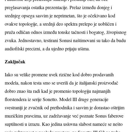
preglasavanja ostatka prezentacije. Prelaz između donjeg i
srednjeg opsega sasvim je neprimetan, što je očekivano kod
ovakve topologije, a srednji deo spektra prelepo je uobličen i
pruža odličan odnos između tonske tačnosti i bogatog, živopisnog
zvuka. Jednostavno, testirani Sonusi naštimovani su tako da budu
audiofilski precizni, a da ujedno prijaju ušima.
Zaključak
Iako su velike promene uvek rizične kod dobro prodavanih
modela, nakon testa smo se uverili da je italijanski proizvođač
dobro znao šta radi kad je promenio topologiju najmanjih
florstendera iz serije Sonetto. Model III druge generacije
svestraniji je zvučnik od prethodnika i sasvim je dorastao oštrijim
muzičkim pravcima, uz zadržavanje već poznate Sonus faberove
suptilnosti u izrazu. Kao jedina uslovna slabost nameće se nešto