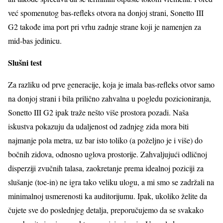
već spomenutog bas-refleks otvora na donjoj strani, Sonetto III
G2 takođe ima port pri vrhu zadnje strane koji je namenjen za
mid-bas jedinicu.
Slušni test
Za razliku od prve generacije, koja je imala bas-refleks otvor samo
na donjoj strani i bila prilično zahvalna u pogledu pozicioniranja,
Sonetto III G2 ipak traže nešto više prostora pozadi. Naša
iskustva pokazuju da udaljenost od zadnjeg zida mora biti
najmanje pola metra, uz bar isto toliko (a poželjno je i više) do
bočnih zidova, odnosno uglova prostorije. Zahvaljujući odličnoj
disperziji zvučnih talasa, zaokretanje prema idealnoj poziciji za
slušanje (toe-in) ne igra tako veliku ulogu, a mi smo se zadržali na
minimalnoj usmerenosti ka auditorijumu. Ipak, ukoliko želite da
čujete sve do poslednjeg detalja, preporučujemo da se svakako