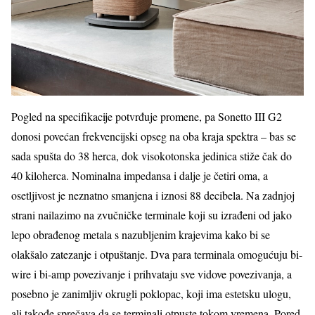
Pogled na specifikacije potvrđuje promene, pa Sonetto III G2
donosi povećan frekvencijski opseg na oba kraja spektra – bas se
sada spušta do 38 herca, dok visokotonska jedinica stiže čak do
40 kiloherca. Nominalna impedansa i dalje je četiri oma, a
osetljivost je neznatno smanjena i iznosi 88 decibela. Na zadnjoj
strani nailazimo na zvučničke terminale koji su izrađeni od jako
lepo obrađenog metala s nazubljenim krajevima kako bi se
olakšalo zatezanje i otpuštanje. Dva para terminala omogućuju bi-
wire i bi-amp povezivanje i prihvataju sve vidove povezivanja, a
posebno je zanimljiv okrugli poklopac, koji ima estetsku ulogu,
ali takođe sprečava da se terminali otpuste tokom vremena. Pored