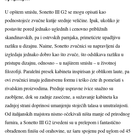
U opštem smislu, Sonetto III G2 se mogu opisati kao
podnostojeće zvučne kutije srednje veličine. Ipak, ukoliko je
postavite pored jednako uglednih i cenovno približnih
skandinavskih, pa i ostrvskih parnjaka, primetićete upadljivu
razliku u dizajnu. Naime, Sonetto zvučnici su napravljeni da
izgledaju jednako dobro kao što zvuče, što odslikava razliku u
pristupu dizajnu, odnosno – u najširem smislu – u životnoj
filozofiji. Paralelni presek kabineta inspirisan je oblikom laute, pa
ovi zvučnici imaju jedinstvenu formu i teško ćete ih pomešati s
rivalskim proizvodima. Prednje uspravne ivice snažno su
zaobljene, dok su zadnje zasečene, a sužavanje kabineta ka
zadnjoj strani doprinosi umanjenju stojećih talasa u unutrašnjosti.
Od italijanskih majstora nismo očekivali ništa manje od prirodnog
furnira, a Sonetto III G2 izvedeni su u prelepom i fantastično
obrađenom finišu od orahovine, uz šaru spojenu pod uglom od 45