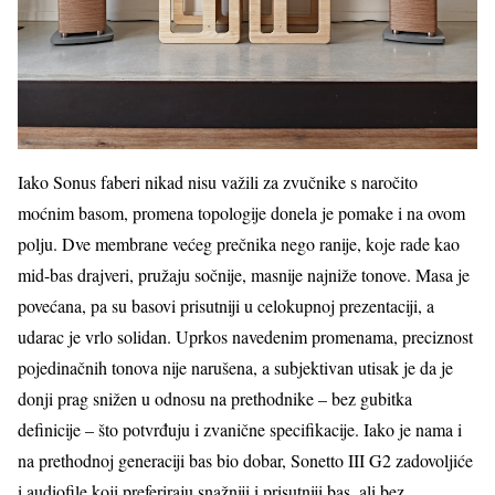
Iako Sonus faberi nikad nisu važili za zvučnike s naročito
moćnim basom, promena topologije donela je pomake i na ovom
polju. Dve membrane većeg prečnika nego ranije, koje rade kao
mid-bas drajveri, pružaju sočnije, masnije najniže tonove. Masa je
povećana, pa su basovi prisutniji u celokupnoj prezentaciji, a
udarac je vrlo solidan. Uprkos navedenim promenama, preciznost
pojedinačnih tonova nije narušena, a subjektivan utisak je da je
donji prag snižen u odnosu na prethodnike – bez gubitka
definicije – što potvrđuju i zvanične specifikacije. Iako je nama i
na prethodnoj generaciji bas bio dobar, Sonetto III G2 zadovoljiće
i audiofile koji preferiraju snažniji i prisutniji bas, ali bez