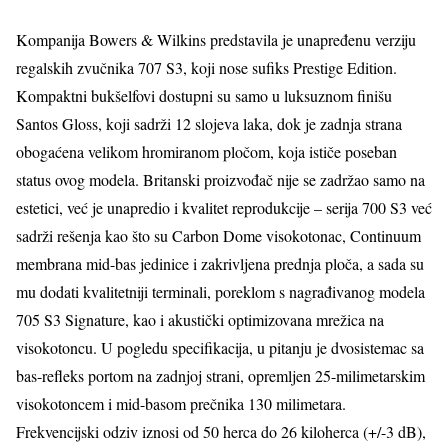
Kompanija Bowers & Wilkins predstavila je unapređenu verziju
regalskih zvučnika 707 S3, koji nose sufiks Prestige Edition.
Kompaktni bukšelfovi dostupni su samo u luksuznom finišu
Santos Gloss, koji sadrži 12 slojeva laka, dok je zadnja strana
obogaćena velikom hromiranom pločom, koja ističe poseban
status ovog modela. Britanski proizvođač nije se zadržao samo na
estetici, već je unapredio i kvalitet reprodukcije – serija 700 S3 već
sadrži rešenja kao što su Carbon Dome visokotonac, Continuum
membrana mid-bas jedinice i zakrivljena prednja ploča, a sada su
mu dodati kvalitetniji terminali, poreklom s nagrađivanog modela
705 S3 Signature, kao i akustički optimizovana mrežica na
visokotoncu. U pogledu specifikacija, u pitanju je dvosistemac sa
bas-refleks portom na zadnjoj strani, opremljen 25-milimetarskim
visokotoncem i mid-basom prečnika 130 milimetara.
Frekvencijski odziv iznosi od 50 herca do 26 kiloherca (+/-3 dB),