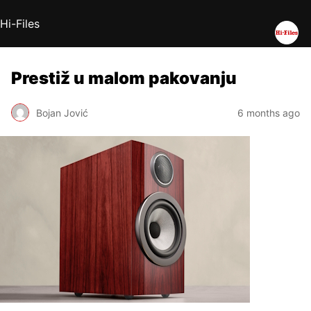
Hi-Files
Prestiž u malom pakovanju
Bojan Jović
6 months ago