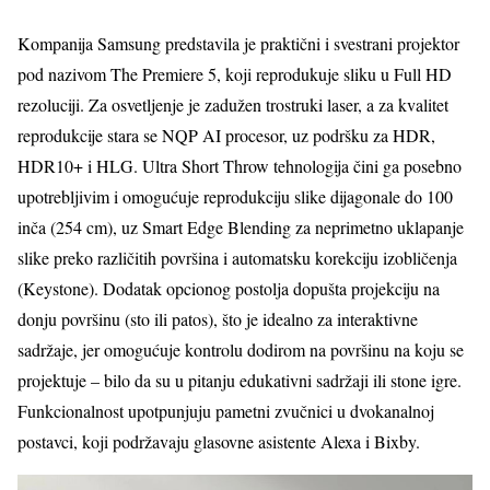
Kompanija Samsung predstavila je praktični i svestrani projektor
pod nazivom The Premiere 5, koji reprodukuje sliku u Full HD
rezoluciji. Za osvetljenje je zadužen trostruki laser, a za kvalitet
reprodukcije stara se NQP AI procesor, uz podršku za HDR,
HDR10+ i HLG. Ultra Short Throw tehnologija čini ga posebno
upotrebljivim i omogućuje reprodukciju slike dijagonale do 100
inča (254 cm), uz Smart Edge Blending za neprimetno uklapanje
slike preko različitih površina i automatsku korekciju izobličenja
(Keystone). Dodatak opcionog postolja dopušta projekciju na
donju površinu (sto ili patos), što je idealno za interaktivne
sadržaje, jer omogućuje kontrolu dodirom na površinu na koju se
projektuje – bilo da su u pitanju edukativni sadržaji ili stone igre.
Funkcionalnost upotpunjuju pametni zvučnici u dvokanalnoj
postavci, koji podržavaju glasovne asistente Alexa i Bixby.