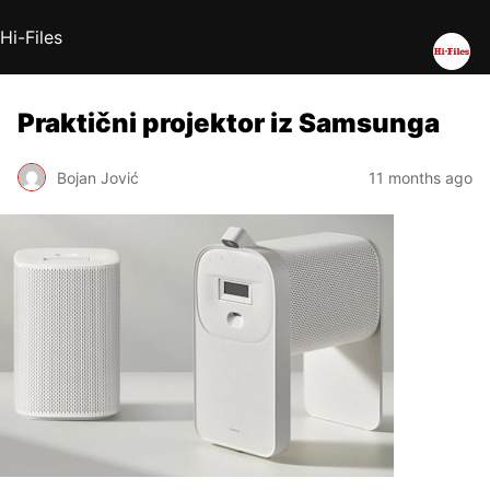
Hi-Files
Praktični projektor iz Samsunga
Bojan Jović
11 months ago