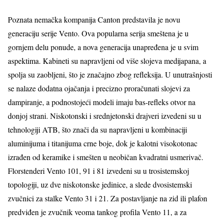
Poznata nemačka kompanija Canton predstavila je novu
generaciju serije Vento. Ova popularna serija smeštena je u
gornjem delu ponude, a nova generacija unapređena je u svim
aspektima. Kabineti su napravljeni od više slojeva medijapana, a
spolja su zaobljeni, što je značajno zbog refleksija. U unutrašnjosti
se nalaze dodatna ojačanja i precizno proračunati slojevi za
dampiranje, a podnostojeći modeli imaju bas-refleks otvor na
donjoj strani. Niskotonski i srednjetonski drajveri izvedeni su u
tehnologiji ATB, što znači da su napravljeni u kombinaciji
aluminijuma i titanijuma crne boje, dok je kalotni visokotonac
izrađen od keramike i smešten u neobičan kvadratni usmerivač.
Florstenderi Vento 101, 91 i 81 izvedeni su u trosistemskoj
topologiji, uz dve niskotonske jedinice, a slede dvosistemski
zvučnici za stalke Vento 31 i 21. Za postavljanje na zid ili plafon
predviđen je zvučnik veoma tankog profila Vento 11, a za