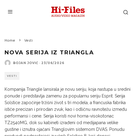
Home
Vesti
NOVA SERIJA IZ TRIANGLA
BOJAN JOVIĆ
·
23/06/2026
VESTI
Kompanija Triangle lansirala je novu seriju, koja nastupa u sredini
ponude i predstavlja zamenu za popularnu seriju Esprit. Serija
Solstice započinje tržišni život s tri modela, a francuska fabrika
ističe precizan i prirodan zvuk, kao i odličnu ravnotežu između
performansi i cene. Serija koristi novi horna-visokotonac
TZ2540MG, dok su kabineti izrađeni od medijapana velike
gustine i iznutra ojačani Trianglovim sistemom DVAS. Ponudu