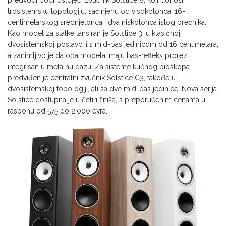
predvodi podnostojeći zvučnik Solstice 8, koji donosi
trosistemsku topologiju, sačinjenu od visokotonca, 16-
centimetarskog srednjetonca i dva niskotonca istog prečnika.
Kao model za stalke lansiran je Solstice 3, u klasičnoj
dvosistemskoj postavci i s mid-bas jedinicom od 16 centimetara,
a zanimljivo je da oba modela imaju bas-refleks prorez
integrisan u metalnu bazu. Za sisteme kućnog bioskopa
predviđen je centralni zvučnik Solstice C3, takođe u
dvosistemskoj topologiji, ali sa dve mid-bas jedinice. Nova serija
Solstice dostupna je u četiri finiša, s preporučenim cenama u
rasponu od 575 do 2.000 evra.