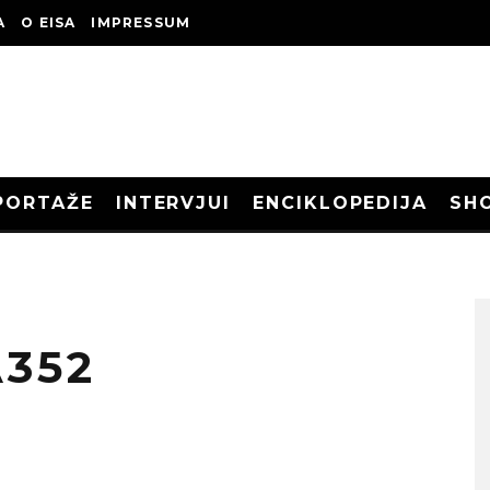
A
O EISA
IMPRESSUM
PORTAŽE
INTERVJUI
ENCIKLOPEDIJA
SH
352