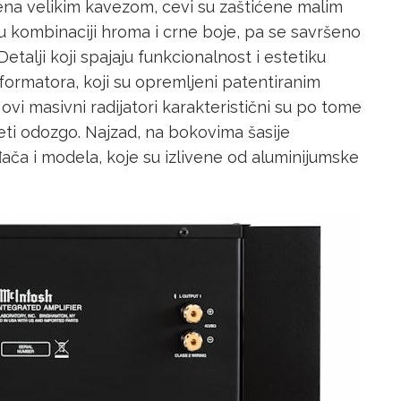
ena velikim kavezom, cevi su zaštićene malim
u kombinaciji hroma i crne boje, pa se savršeno
 Detalji koji spajaju funkcionalnost i estetiku
formatora, koji su opremljeni patentiranim
 masivni radijatori karakteristični su po tome
ideti odozgo. Najzad, na bokovima šasije
ča i modela, koje su izlivene od aluminijumske