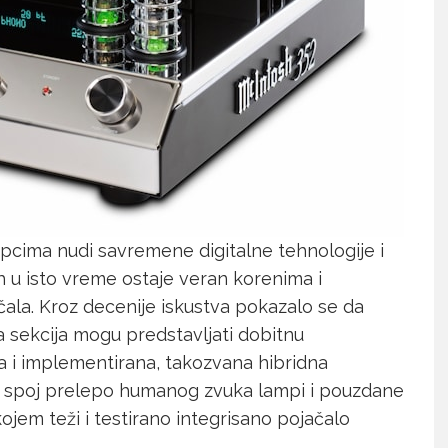
upcima nudi savremene digitalne tehnologije i
h u isto vreme ostaje veran korenima i
ala. Kroz decenije iskustva pokazalo se da
na sekcija mogu predstavljati dobitnu
a i implementirana, takozvana hibridna
jan spoj prelepo humanog zvuka lampi i pouzdane
kojem teži i testirano integrisano pojačalo