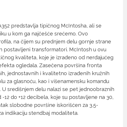
A352 predstavlja tipičnog McIntosha, ali se
bliku u kom ga najčešće srećemo. Ovo
ofila, na čijem su prednjem delu gornje strane
h postavljeni transformatori. McIntosh u ovu
tičnog kvaliteta, koje je izrađeno od nerđajućeg
do efekta ogledala. Zasečena površina fronta
ih, jednostavnih i kvalitetno izrađenih kružnih
olu za glasnoću, kao i višenamensku komandu
je. U središnjem delu nalazi se pet jednoobraznih
-12 do +12 decibela, koje su postavljene na 30,
tatak slobodne površine iskorišćen za 3,5-
 za indikaciju stendbaj modaliteta.