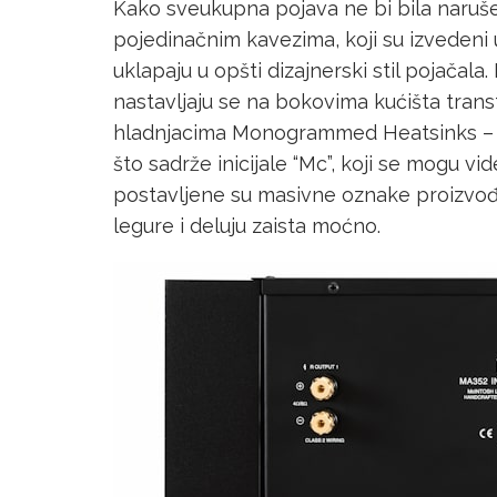
Kako sveukupna pojava ne bi bila naruš
pojedinačnim kavezima, koji su izvedeni 
uklapaju u opšti dizajnerski stil pojačala.
nastavljaju se na bokovima kućišta trans
hladnjacima Monogrammed Heatsinks – ovi
što sadrže inicijale “Mc”, koji se mogu v
postavljene su masivne oznake proizvođa
legure i deluju zaista moćno.