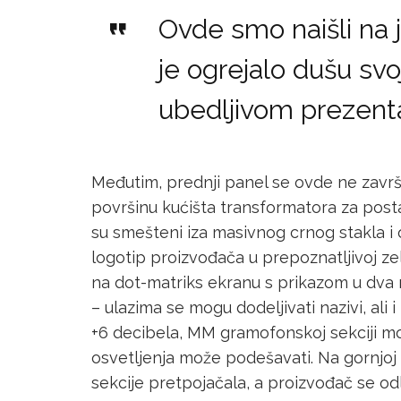
Ovde smo naišli na 
je ogrejalo dušu sv
ubedljivom prezent
Međutim, prednji panel se ovde ne završa
površinu kućišta transformatora za posta
su smešteni iza masivnog crnog stakla i 
logotip proizvođača u prepoznatljivoj zel
na dot-matriks ekranu s prikazom u dva 
– ulazima se mogu dodeljivati nazivi, ali
+6 decibela, MM gramofonskoj sekciji mož
osvetljenja može podešavati. Na gornjoj 
sekcije pretpojačala, a proizvođač se od