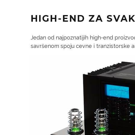
HIGH-END ZA SVAK
Jedan od najpoznatijih high-end proizvođ
savršenom spoju cevne i tranzistorske am