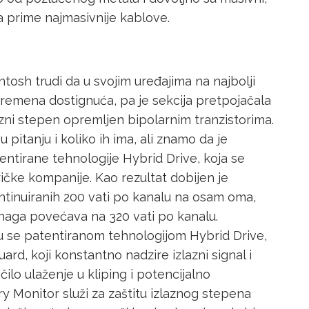
a prime najmasivnije kablove.
osh trudi da u svojim uređajima na najbolji
avremena dostignuća, pa je sekcija pretpojačala
lazni stepen opremljen bipolarnim tranzistorima.
u pitanju i koliko ih ima, ali znamo da je
ntirane tehnologije Hybrid Drive, koja se
čke kompanije. Kao rezultat dobijen je
ntinuiranih 200 vati po kanalu na osam oma,
snaga povećava na 320 vati po kanalu.
ju se patentiranom tehnologijom Hybrid Drive,
rd, koji konstantno nadzire izlazni signal i
ilo ulaženje u kliping i potencijalno
ry Monitor služi za zaštitu izlaznog stepena