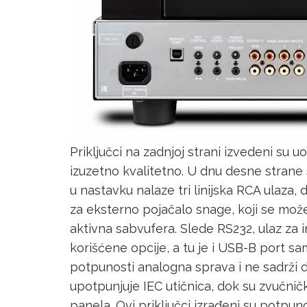
Priključci na zadnjoj strani izvedeni su u
izuzetno kvalitetno. U dnu desne strane
u nastavku nalaze tri linijska RCA ulaza,
za eksterno pojačalo snage, koji se može i
aktivna sabvufera. Slede RS232, ulaz za i
korišćene opcije, a tu je i USB-B port s
potpunosti analogna sprava i ne sadrži d
upotpunjuje IEC utičnica, dok su zvučnič
panela. Ovi priključci izrađeni su potpu