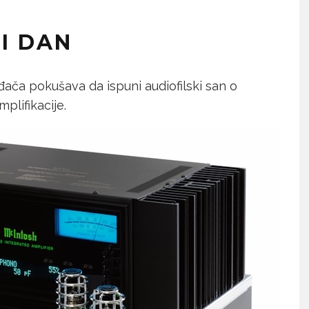
I DAN
ača pokušava da ispuni audiofilski san o
plifikacije.