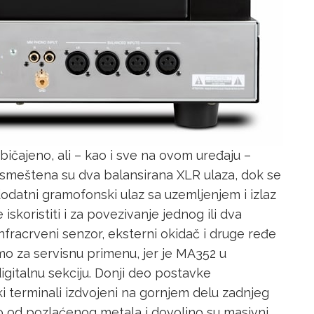
običajeno, ali – kao i sve na ovom uređaju –
 smeštena su dva balansirana XLR ulaza, dok se
 dodatni gramofonski ulaz sa uzemljenjem i izlaz
skoristiti i za povezivanje jednog ili dva
nfracrveni senzor, eksterni okidač i druge ređe
amo za servisnu primenu, jer je MA352 u
igitalnu sekciju. Donji deo postavke
ki terminali izdvojeni na gornjem delu zadnjeg
no od pozlaćenog metala i dovoljno su masivni,