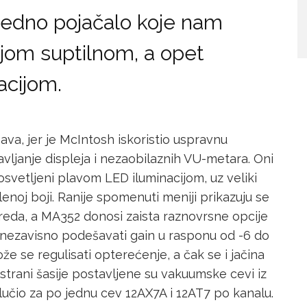
jedno pojačalo koje nam
ojom suptilnom, a opet
acijom.
va, jer je McIntosh iskoristio uspravnu
vljanje displeja i nezaobilaznih VU-metara. Oni
osvetljeni plavom LED iluminacijom, uz veliki
enoj boji. Ranije spomenuti meniji prikazuju se
reda, a MA352 donosi zaista raznovrsne opcije
 i nezavisno podešavati gain u rasponu od -6 do
e se regulisati opterećenje, a čak se i jačina
strani šasije postavljene su vakuumske cevi iz
lučio za po jednu cev 12AX7A i 12AT7 po kanalu.