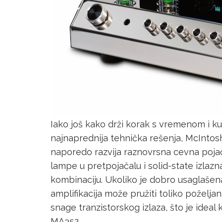
Iako još kako drži korak s vremenom i k
najnaprednija tehnička rešenja, McIntos
naporedo razvija raznovrsna cevna pojač
lampe u pretpojačalu i solid-state izlaz
kombinaciju. Ukoliko je dobro usaglašen
amplifikacija može pružiti toliko požel
snage tranzistorskog izlaza, što je ideal 
MA352.