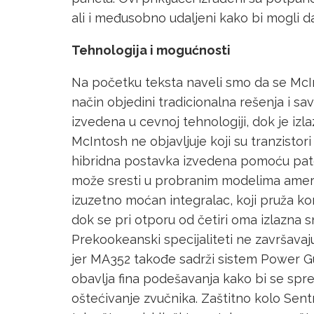
ali i međusobno udaljeni kako bi mogli d
Tehnologija i mogućnosti
Na početku teksta naveli smo da se McInt
način objedini tradicionalna rešenja i s
izvedena u cevnoj tehnologiji, dok je iz
McIntosh ne objavljuje koji su tranzistori 
hibridna postavka izvedena pomoću pate
može sresti u probranim modelima ameri
izuzetno moćan integralac, koji pruža ko
dok se pri otporu od četiri oma izlazna 
Prekookeanski specijaliteti ne završava
jer MA352 takođe sadrži sistem Power Gua
obavlja fina podešavanja kako bi se spreč
oštećivanje zvučnika. Zaštitno kolo Sent