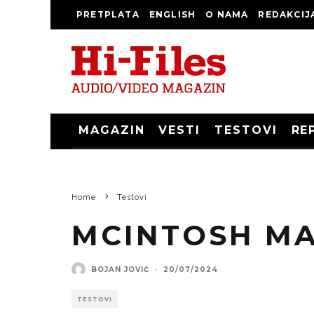
PRETPLATA
ENGLISH
O NAMA
REDAKCIJ
MAGAZIN
VESTI
TESTOVI
RE
Home
Testovi
MCINTOSH MA
BOJAN JOVIĆ
·
20/07/2024
TESTOVI