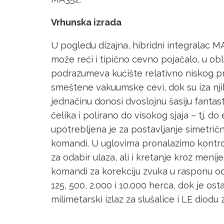
Vrhunska izrada
U pogledu dizajna, hibridni integralac M
može reći i tipično cevno pojačalo, u o
podrazumeva kućište relativno niskog pr
smeštene vakuumske cevi, dok su iza nji
jednačinu donosi dvoslojnu šasiju fantas
čelika i polirano do visokog sjaja – tj. 
upotrebljena je za postavljanje simetričn
komandi. U uglovima pronalazimo kontr
za odabir ulaza, ali i kretanje kroz meni
komandi za korekciju zvuka u rasponu od 
125, 500, 2.000 i 10.000 herca, dok je os
milimetarski izlaz za slušalice i LE diodu