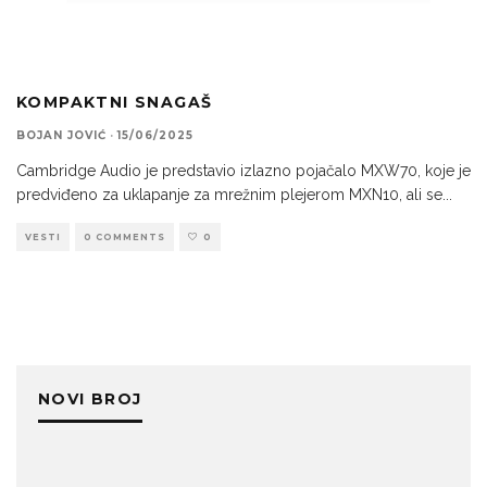
KOMPAKTNI SNAGAŠ
BOJAN JOVIĆ
·
15/06/2025
Cambridge Audio je predstavio izlazno pojačalo MXW70, koje je
predviđeno za uklapanje za mrežnim plejerom MXN10, ali se
...
VESTI
0 COMMENTS
0
NOVI BROJ