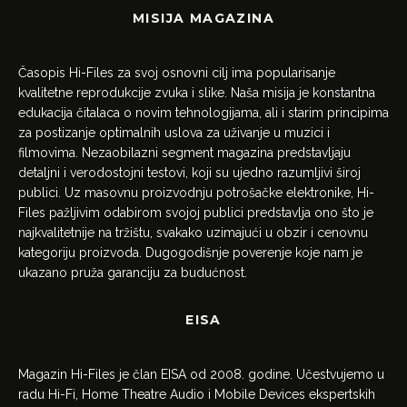
MISIJA MAGAZINA
Časopis Hi-Files za svoj osnovni cilj ima popularisanje
kvalitetne reprodukcije zvuka i slike. Naša misija je konstantna
edukacija čitalaca o novim tehnologijama, ali i starim principima
za postizanje optimalnih uslova za uživanje u muzici i
filmovima. Nezaobilazni segment magazina predstavljaju
detaljni i verodostojni testovi, koji su ujedno razumljivi široj
publici. Uz masovnu proizvodnju potrošačke elektronike, Hi-
Files pažljivim odabirom svojoj publici predstavlja ono što je
najkvalitetnije na tržištu, svakako uzimajući u obzir i cenovnu
kategoriju proizvoda. Dugogodišnje poverenje koje nam je
ukazano pruža garanciju za budućnost.
EISA
Magazin Hi-Files je član EISA od 2008. godine. Učestvujemo u
radu Hi-Fi, Home Theatre Audio i Mobile Devices ekspertskih