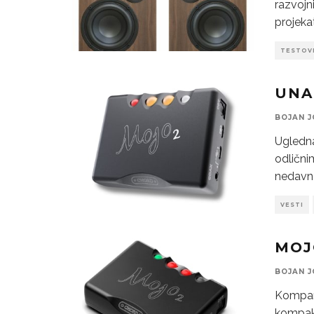
razvojn
projeka
TESTOV
UNA
BOJAN J
Ugledna
odlični
nedavno
VESTI
MOJ
BOJAN J
Kompani
kompakt