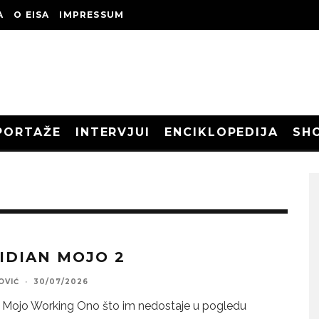
A
O EISA
IMPRESSUM
PORTAŽE
INTERVJUI
ENCIKLOPEDIJA
SH
IDIAN MOJO 2
OVIĆ
·
30/07/2026
 Mojo Working Ono što im nedostaje u pogledu