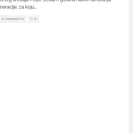
neracije, za koju
...
0 COMMENTS
0