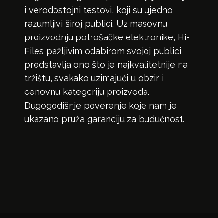
i verodostojni testovi, koji su ujedno
razumljivi široj publici. Uz masovnu
proizvodnju potrošačke elektronike, Hi-
Files pažljivim odabirom svojoj publici
predstavlja ono što je najkvalitetnije na
tržištu, svakako uzimajući u obzir i
cenovnu kategoriju proizvoda.
Dugogodišnje poverenje koje nam je
ukazano pruža garanciju za budućnost.