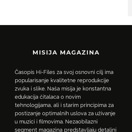
MISIJA MAGAZINA
Časopis Hi-Files za svoj osnovni cilj ima
popularisanje kvalitetne reprodukcije
zvuka i slike. Naša misija je konstantna
edukacija čitalaca o novim
tehnologijama, ali i starim principima za
postizanje optimalnih uslova za uživanje
u muzici i filmovima. Nezaobilazni
segment magazina predstavljaju detaljni