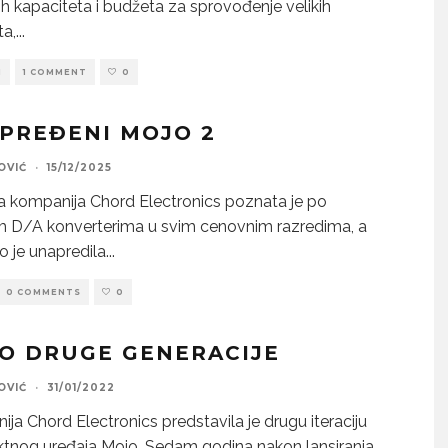
ih kapaciteta i budžeta za sprovođenje velikih
ta,
...
I
1 COMMENT
0
PREĐENI MOJO 2
OVIĆ
·
15/12/2025
 kompanija Chord Electronics poznata je po
m D/A konverterima u svim cenovnim razredima, a
 je unapredila
...
0 COMMENTS
0
O DRUGE GENERACIJE
OVIĆ
·
31/01/2022
ja Chord Electronics predstavila je drugu iteraciju
nog uređaja Mojo. Sedam godina nakon lansiranja