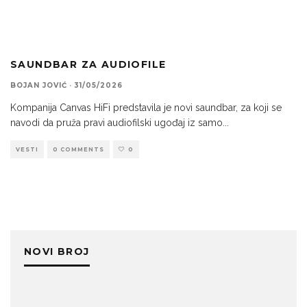
SAUNDBAR ZA AUDIOFILE
BOJAN JOVIĆ
·
31/05/2026
Kompanija Canvas HiFi predstavila je novi saundbar, za koji se
navodi da pruža pravi audiofilski ugođaj iz samo
...
VESTI
0 COMMENTS
0
NOVI BROJ