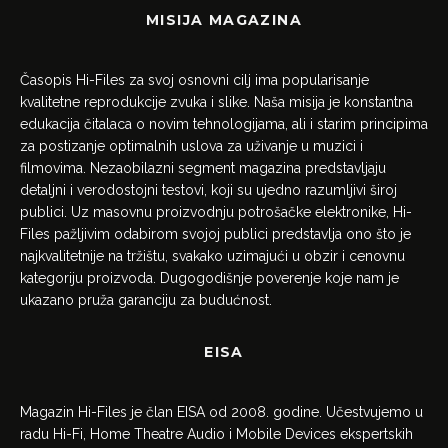
MISIJA MAGAZINA
Časopis Hi-Files za svoj osnovni cilj ima popularisanje
kvalitetne reprodukcije zvuka i slike. Naša misija je konstantna
edukacija čitalaca o novim tehnologijama, ali i starim principima
za postizanje optimalnih uslova za uživanje u muzici i
filmovima. Nezaobilazni segment magazina predstavljaju
detaljni i verodostojni testovi, koji su ujedno razumljivi široj
publici. Uz masovnu proizvodnju potrošačke elektronike, Hi-
Files pažljivim odabirom svojoj publici predstavlja ono što je
najkvalitetnije na tržištu, svakako uzimajući u obzir i cenovnu
kategoriju proizvoda. Dugogodišnje poverenje koje nam je
ukazano pruža garanciju za budućnost.
EISA
Magazin Hi-Files je član EISA od 2008. godine. Učestvujemo u
radu Hi-Fi, Home Theatre Audio i Mobile Devices ekspertskih