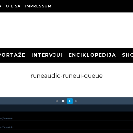
A
O EISA
IMPRESSUM
PORTAŽE
INTERVJUI
ENCIKLOPEDIJA
SH
runeaudio-runeui-queue