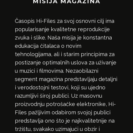
MISIJA MAGAZINA
Časopis Hi-Files za svoj osnovni cilj ima
popularisanje kvalitetne reprodukcije
zvuka i slike. Naša misija je konstantna
edukacija čitalaca o novim
tehnologijama, ali i starim principima za
postizanje optimalnih uslova za uživanje
u muzici i filmovima. Nezaobilazni
segment magazina predstavljaju detaljni
i verodostojni testovi, koji su ujedno
razumljivi široj publici. Uz masovnu
proizvodnju potrošačke elektronike, Hi-
Files pažljivim odabirom svojoj publici
predstavlja ono što je najkvalitetnije na
tržištu, svakako uzimajući u obzir i