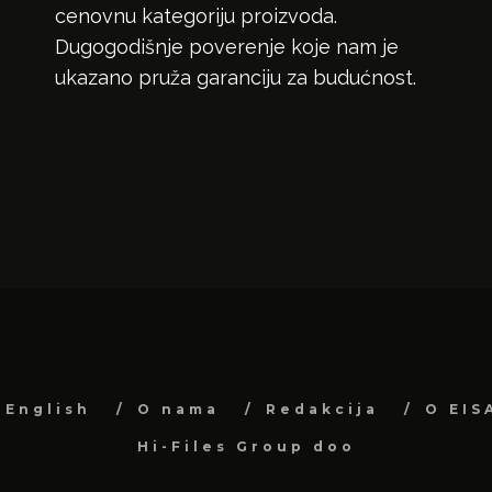
cenovnu kategoriju proizvoda.
Dugogodišnje poverenje koje nam je
ukazano pruža garanciju za budućnost.
English
O nama
Redakcija
O EIS
Hi-Files Group doo