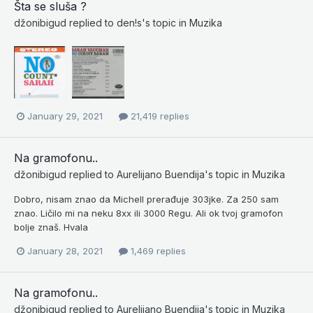
Šta se sluša ?
džonibigud
replied to
den!s
's topic in
Muzika
January 29, 2021
21,419 replies
Na gramofonu..
džonibigud
replied to
Aurelijano Buendija
's topic in
Muzika
Dobro, nisam znao da Michell prerađuje 303jke. Za 250 sam
znao. Ličilo mi na neku 8xx ili 3000 Regu. Ali ok tvoj gramofon
bolje znaš. Hvala
January 28, 2021
1,469 replies
Na gramofonu..
džonibigud
replied to
Aurelijano Buendija
's topic in
Muzika