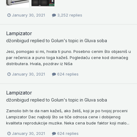
January 30, 2021
3,252 replies
Lampizator
džonibigud
replied to
Golum
's topic in
Gluva soba
Jesi, pomogao si mi, hvala ti puno. Posebno cenim što objasniš u
par rečenica a puno toga kažeš. Pogledaću cene kod domaćeg
distributera. Hvala, pozdrav iz Niša
January 30, 2021
624 replies
Lampizator
džonibigud
replied to
Golum
's topic in
Gluva soba
Zamolio bih te da nam kažeš, ako želiš, koji je po tvojoj proceni
Lampizator Dac najbolji što se tiče odnosa cene i dobijenog
kvaliteta reprodukcije muzike. Neka cena bude faktor koji malo...
January 30, 2021
624 replies