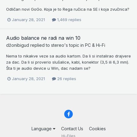
Odličan novi GoGo. Koja je to Rega ručica na SE i koja zvučnica?
January 28, 2021
1,469 replies
Audio balance ne radi na win 10
džonibigud
replied to
stereo
's topic in
PC & Hi-Fi
Nema to nikakve veze sa audio kartom. Da li si instalirao drajvere
za dac. Da li si proverio slušalice, kabl, konektor (3,5 ili 6,3 mm).
Šta ti je audio device u Win, dac nadam se?
January 28, 2021
26 replies
Language
Contact Us
Cookies
Hi-Files