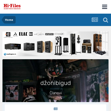
Home
džonibigud
Članovi