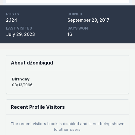
POSTS
JOINED
2,124
September 28, 2017
LAST VISITED
DAYS WON
July 29, 2023
16
About džonibigud
Birthday
08/13/1966
Recent Profile Visitors
The recent visitors block is disabled and is not being shown
to other users.