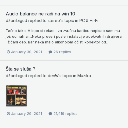
Audio balance ne radi na win 10
džonibigud
replied to
stereo
's topic in
PC & Hi-Fi
Tačno tako. A lepo si rekao i za zvučnu karticu napisao sam mu
još odmah ali...Neka proveri posle instalacije adekvatnih drajvera
i žičani deo. Bar neka malo alkoholom očisti konektor od...
January 30, 2021
26 replies
Šta se sluša ?
džonibigud
replied to
den!s
's topic in
Muzika
January 29, 2021
21,419 replies