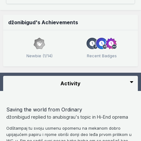
džonibigud's Achievements
Newbie (1/14)
Recent Badges
Activity
Saving the world from Ordinary
džonibigud
replied to
anubisgrau
's topic in
Hi-End oprema
Odštampaj tu svoju usmenu opomenu na mekanom dobro
upijajućem papiru i njome obriši donji deo leđa prvom prilikom u
WC-u. Em ne radiš svoj posao kako treba em se ponašaš kao...