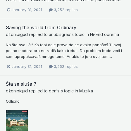
January 31, 2021
3,252 replies
Saving the world from Ordinary
džonibigud
replied to
anubisgrau
's topic in
Hi-End oprema
Na šta ovo liči? Ko tebi daje pravo da se ovako ponašaš.Ti svoj
posao moderatora ne radiš kako treba . Da problem bude veći i
sam upropašćavaš mnoge teme. Anubis te je u ovoj temi...
January 31, 2021
3,252 replies
Šta se sluša ?
džonibigud
replied to
den!s
's topic in
Muzika
Odlično