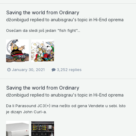
Saving the world from Ordinary
džonibigud
replied to
anubisgrau
's topic in
Hi-End oprema
Osećam da sledi još jedan "fish fight"...
January 30, 2021
3,252 replies
Saving the world from Ordinary
džonibigud
replied to
anubisgrau
's topic in
Hi-End oprema
Da li Parasound JC3(+) ima nešto od gena Vendete u sebi. Isto
je dizajn John Curl-a.