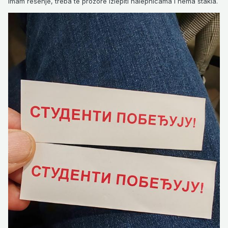
Imam rešenje, treba te prozore izlepiti nalepnicama i nema stakla.