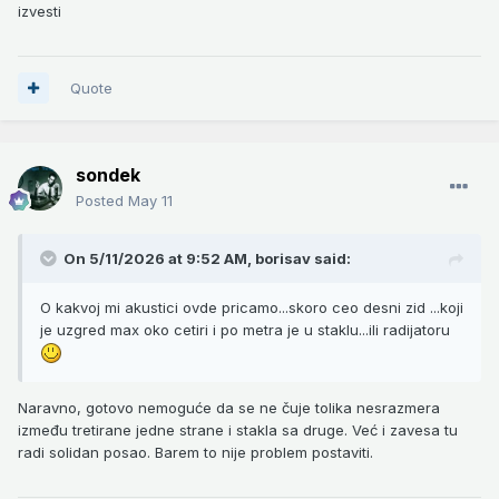
izvesti
Quote
sondek
Posted
May 11
On 5/11/2026 at 9:52 AM,
borisav
said:
O kakvoj mi akustici ovde pricamo...skoro ceo desni zid ...koji
je uzgred max oko cetiri i po metra je u staklu...ili radijatoru
Naravno, gotovo nemoguće da se ne čuje tolika nesrazmera
između tretirane jedne strane i stakla sa druge. Već i zavesa tu
radi solidan posao. Barem to nije problem postaviti.