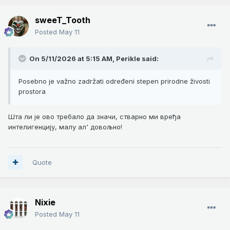
sweeT_Tooth
Posted
May 11
On 5/11/2026 at 5:15 AM,
Perikle
said:
Posebno je važno zadržati određeni stepen prirodne živosti
prostora
Шта ли је ово требало да значи, стварно ми вређа
интелигенцију, малу ал' довољно!
Quote
Nixie
Posted
May 11