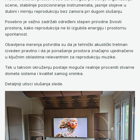
scene, stabilnije pozicioniranje instrumenata, jasnije slojeve u
dubini i mirniju reprodukciju bez zamora pri dugom slušanju.
Posebno je važno zadržati određeni stepen prirodne živosti
prostora, kako reprodukcija ne bi izgubila energiju i prostornu
spontanost.
Obavljena merenja potvrdila su da je tehnički akustički tretman
izveden pravilno i da je ponašanje prostora značajno ujednačeno
u ključnim oblastima relevantnim za reprodukciju muzike.
Tek u takvom okruženju postaje moguće realnije proceniti stvarne
domete sistema i kvalitet samog snimka.
Detaljniji utisci slušanja slede.