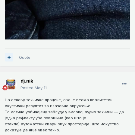
Quote
dj.nik
Posted
May 11
На основу техничке процене, ово је веома квалитетан
акустички резултат за изазовно окружење.
То истиче уобичајену заблуду у високој аудио техници — да
једна рефлектујућа површина (као што је
стакло) аутоматски квари звук просторије, што искуство
доказује да није увек тачно.