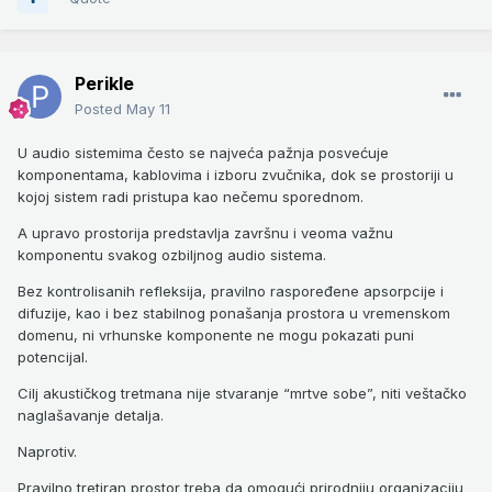
Perikle
Posted
May 11
U audio sistemima često se najveća pažnja posvećuje
komponentama, kablovima i izboru zvučnika, dok se prostoriji u
kojoj sistem radi pristupa kao nečemu sporednom.
A upravo prostorija predstavlja završnu i veoma važnu
komponentu svakog ozbiljnog audio sistema.
Bez kontrolisanih refleksija, pravilno raspoređene apsorpcije i
difuzije, kao i bez stabilnog ponašanja prostora u vremenskom
domenu, ni vrhunske komponente ne mogu pokazati puni
potencijal.
Cilj akustičkog tretmana nije stvaranje “mrtve sobe”, niti veštačko
naglašavanje detalja.
Naprotiv.
Pravilno tretiran prostor treba da omogući prirodniju organizaciju