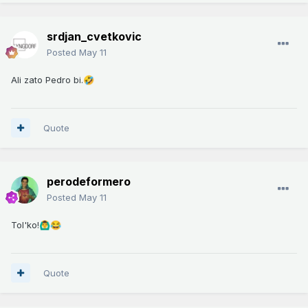
srdjan_cvetkovic
Posted
May 11
Ali zato Pedro bi.
🤣
Quote
perodeformero
Posted
May 11
Tol'ko!
🙆‍♂️
😂
Quote