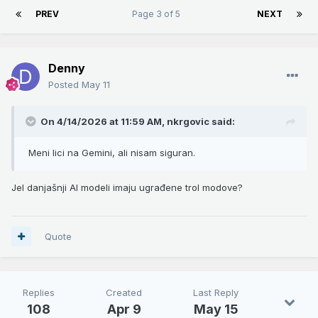
PREV
Page 3 of 5
NEXT
Denny
Posted
May 11
On 4/14/2026 at 11:59 AM,
nkrgovic
said:
Meni lici na Gemini, ali nisam siguran.
Jel danjašnji AI modeli imaju ugrađene trol modove?
Quote
Replies
Created
Last Reply
108
Apr 9
May 15