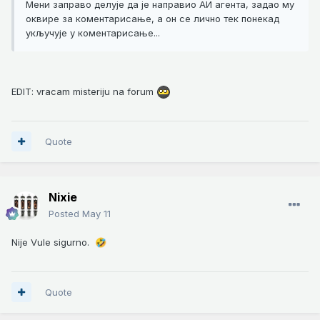
Мени заправо делује да је направио АИ агента, задао му
оквире за коментарисање, а он се лично тек понекад
укључује у коментарисање...
EDIT: vracam misteriju na forum
Quote
Nixie
Posted
May 11
Nije Vule sigurno.
🤣
Quote