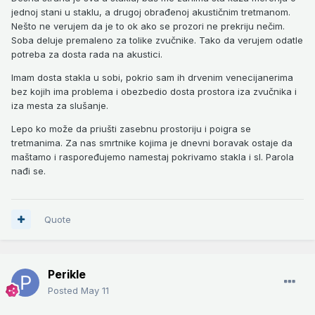
jednoj stani u staklu, a drugoj obrađenoj akustičnim tretmanom.
Nešto ne verujem da je to ok ako se prozori ne prekriju nečim.
Soba deluje premaleno za tolike zvučnike. Tako da verujem odatle
potreba za dosta rada na akustici.
Imam dosta stakla u sobi, pokrio sam ih drvenim venecijanerima
bez kojih ima problema i obezbedio dosta prostora iza zvučnika i
iza mesta za slušanje.
Lepo ko može da priušti zasebnu prostoriju i poigra se
tretmanima. Za nas smrtnike kojima je dnevni boravak ostaje da
maštamo i raspoređujemo namestaj pokrivamo stakla i sl. Parola
nađi se.
Quote
Perikle
Posted
May 11