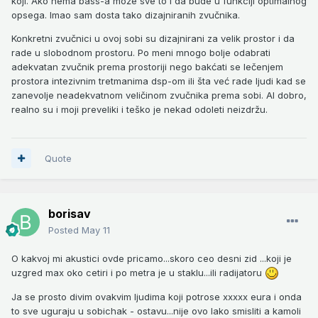
koji. Ako nema bass-a može sve to i da bude u funkciji optimalnog
opsega. Imao sam dosta tako dizajniranih zvučnika.
Konkretni zvučnici u ovoj sobi su dizajnirani za velik prostor i da
rade u slobodnom prostoru. Po meni mnogo bolje odabrati
adekvatan zvučnik prema prostoriji nego bakćati se lečenjem
prostora intezivnim tretmanima dsp-om ili šta već rade ljudi kad se
zanevolje neadekvatnom veličinom zvučnika prema sobi. Al dobro,
realno su i moji preveliki i teško je nekad odoleti neizdržu.
Quote
borisav
Posted
May 11
O kakvoj mi akustici ovde pricamo...skoro ceo desni zid ...koji je
uzgred max oko cetiri i po metra je u staklu...ili radijatoru
Ja se prosto divim ovakvim ljudima koji potrose xxxxx eura i onda
to sve uguraju u sobichak - ostavu...nije ovo lako smisliti a kamoli