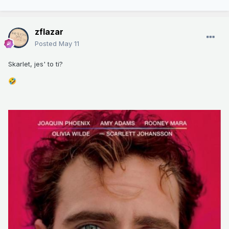
zflazar
Posted
May 11
Skarlet, jes' to ti?
🤣