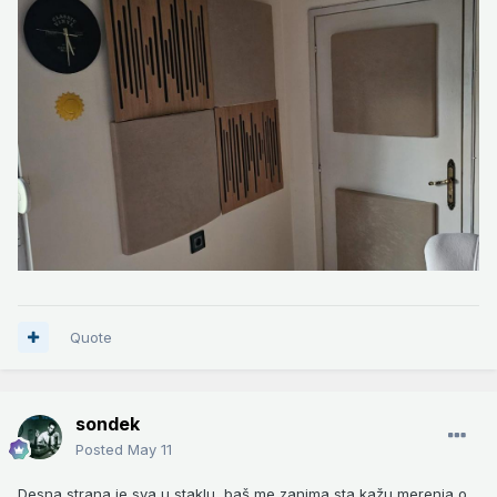
Quote
sondek
Posted
May 11
Desna strana je sva u staklu, baš me zanima sta kažu merenja o