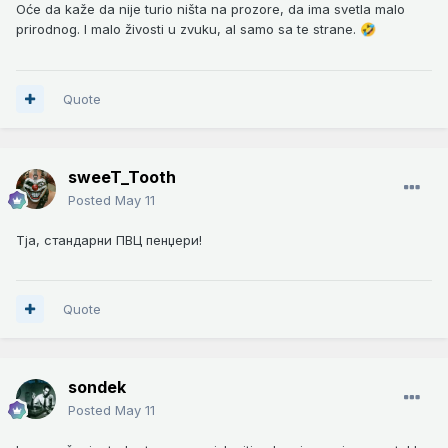
Oće da kaže da nije turio ništa na prozore, da ima svetla malo
prirodnog. I malo živosti u zvuku, al samo sa te strane.
🤣
Quote
sweeT_Tooth
Posted
May 11
Тја, стандарни ПВЦ пенџери!
Quote
sondek
Posted
May 11