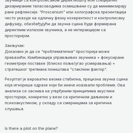
дизајнираним таласоводима осмишљени су да минимизирају
ране рефлексије. "Proscenium" или холографска презентација
често указује на одличну фазну кохерентност и контролисану
дифузију, обезбеђујући да звучна сцена буде формирана
директним излазом звучника, а не интеракцијом са
просторијом.
Закључак:
Доказанo је да се "проблематична" просторија може
превазићи. Комбинација управљивих звучника + фокусиране
геометрије поставке (блиско поље/угао усмеравања) +
стратешког третмана поништава "стаклени фактор".
Резултат је вероватно веома стабилна, прецизна звучна сцена
која игнорише одразе који би иначе изазвали проблеме. Ова
анализа се заснива на утврђеним принципима акустике
просторије, конкретно у вези са критичном даљином и
психоакустиком, у складу са смерницама за критична
слушања.
Is there a pilot on the plane?