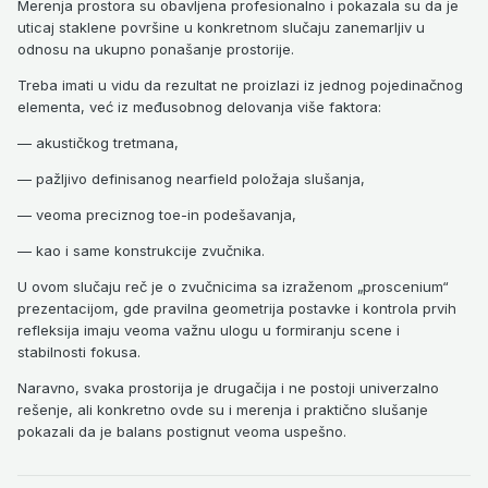
Merenja prostora su obavljena profesionalno i pokazala su da je
uticaj staklene površine u konkretnom slučaju zanemarljiv u
odnosu na ukupno ponašanje prostorije.
Treba imati u vidu da rezultat ne proizlazi iz jednog pojedinačnog
elementa, već iz međusobnog delovanja više faktora:
— akustičkog tretmana,
— pažljivo definisanog nearfield položaja slušanja,
— veoma preciznog toe-in podešavanja,
— kao i same konstrukcije zvučnika.
U ovom slučaju reč je o zvučnicima sa izraženom „proscenium“
prezentacijom, gde pravilna geometrija postavke i kontrola prvih
refleksija imaju veoma važnu ulogu u formiranju scene i
stabilnosti fokusa.
Naravno, svaka prostorija je drugačija i ne postoji univerzalno
rešenje, ali konkretno ovde su i merenja i praktično slušanje
pokazali da je balans postignut veoma uspešno.