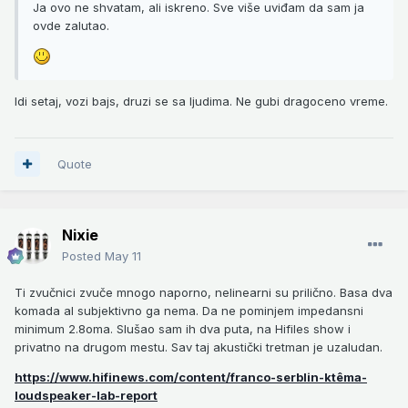
Ja ovo ne shvatam, ali iskreno. Sve više uviđam da sam ja
ovde zalutao.
Idi setaj, vozi bajs, druzi se sa ljudima. Ne gubi dragoceno vreme.
Quote
Nixie
Posted
May 11
Ti zvučnici zvuče mnogo naporno, nelinearni su prilično. Basa dva
komada al subjektivno ga nema. Da ne pominjem impedansni
minimum 2.8oma. Slušao sam ih dva puta, na Hifiles show i
privatno na drugom mestu. Sav taj akustički tretman je uzaludan.
https://www.hifinews.com/content/franco-serblin-ktêma-
loudspeaker-lab-report