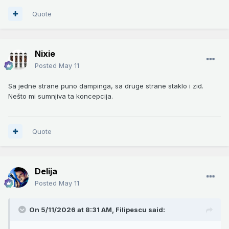
Quote
Nixie
Posted
May 11
Sa jedne strane puno dampinga, sa druge strane staklo i zid.
Nešto mi sumnjiva ta koncepcija.
Quote
Delija
Posted
May 11
On 5/11/2026 at 8:31 AM,
Filipescu
said: