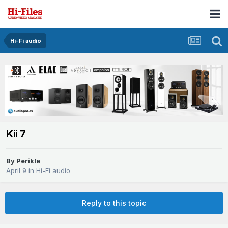
Hi-Fi audio
Kii 7
By
Perikle
April 9
in
Hi-Fi audio
Reply to this topic