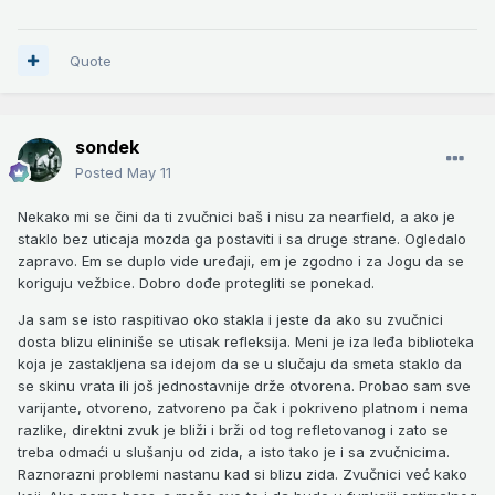
Quote
sondek
Posted
May 11
Nekako mi se čini da ti zvučnici baš i nisu za nearfield, a ako je
staklo bez uticaja mozda ga postaviti i sa druge strane. Ogledalo
zapravo. Em se duplo vide uređaji, em je zgodno i za Jogu da se
koriguju vežbice. Dobro dođe protegliti se ponekad.
Ja sam se isto raspitivao oko stakla i jeste da ako su zvučnici
dosta blizu elininiše se utisak refleksija. Meni je iza leđa biblioteka
koja je zastakljena sa idejom da se u slučaju da smeta staklo da
se skinu vrata ili još jednostavnije drže otvorena. Probao sam sve
varijante, otvoreno, zatvoreno pa čak i pokriveno platnom i nema
razlike, direktni zvuk je bliži i brži od tog refletovanog i zato se
treba odmaći u slušanju od zida, a isto tako je i sa zvučnicima.
Raznorazni problemi nastanu kad si blizu zida. Zvučnici već kako