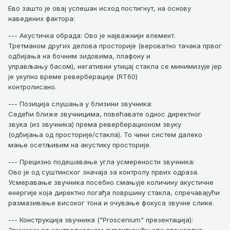
Ево зашто је овај успешан исход постигнут, на основу
наведених фактора:
--- Акустичка обрада: Ово је најважнији елемент.
Третманом других делова просторије (вероватно тачака првог
одбијања на бочним зидовима, плафону и
управљању басом), негативни утицај стакла се минимизује јер
је укупно време реверберације (RT60)
контролисано.
--- Позиција слушања у близини звучника:
Седећи ближе звучницима, повећавате однос директног
звука (из звучника) према реверберационом звуку
(одбијања од просторије/стакла). То чини систем далеко
мање осетљивим на акустику просторије.
--- Прецизно подешавање угла усмерености звучника:
Ово је од суштинског значаја за контролу првих одраза.
Усмеравање звучника посебно смањује количину акустичне
енергије која директно погађа површину стакла, спречавајући
размазивање високог тона и очување фокуса звучне слике.
--- Конструкција звучника ("Proscenium" презентација):
Звучници са контролисаном директношћу или специјално