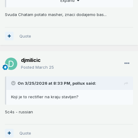
Expand
Svuda Chatam potato masher, znaci dodajemo bas...
Quote
djmilicic
Posted
March 25
On 3/25/2026 at 8:33 PM,
pollux
said:
Odlično radi. Standardno.
Koji je to rectifier na kraju stavljen?
5c4s - russian
Quote