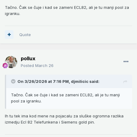
Tačno. Čak se čuje i kad se zameni ECL82, ali je tu manji pool za
igranku.
Quote
pollux
Posted
March 26
On 3/26/2026 at 7:16 PM,
djmilicic
said:
Tačno. Čak se čuje i kad se zameni ECL82, ali je tu manji
pool za igranku.
Ih tu tek ima kod mene na pojacalu za sluške ogromna razlika
izmedju Ecl 82 Telefunkena i Siemens gold pin.