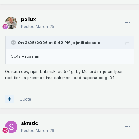
pollux
Posted
March 25
On 3/25/2026 at 8:42 PM,
djmilicic
said:
5c4s - russian
Odlicna cev, njen britanski eq 5z4gt by Mullard mi je omiljeeni
rectifier za preampe ima cak manji pad napona od gz34
Quote
skrstic
Posted
March 26