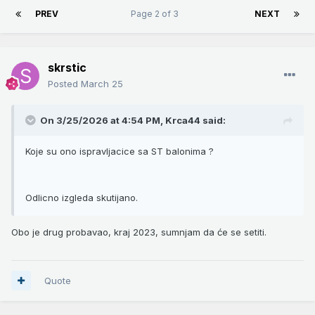
PREV
Page 2 of 3
NEXT
skrstic
Posted
March 25
On 3/25/2026 at 4:54 PM,
Krca44
said:
Koje su ono ispravljacice sa ST balonima ?
Odlicno izgleda skutijano.
Obo je drug probavao, kraj 2023, sumnjam da će se setiti.
Quote