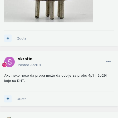
Quote
skrstic
Posted
April 8
Ako neko hoće da proba može da dobije za probu 4p1l i 2p29l
koje su DHT.
Quote