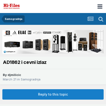
Samogradnja
AD1862 i cevni izlaz
By
djmilicic
March 21
in
Samogradnja
Reply to this topic