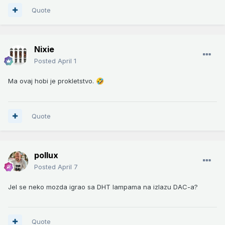
Quote
Nixie
Posted
April 1
Ma ovaj hobi je prokletstvo.
🤣
Quote
pollux
Posted
April 7
Jel se neko mozda igrao sa DHT lampama na izlazu DAC-a?
Quote