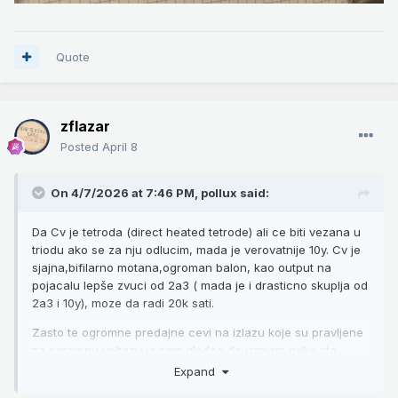
Quote
zflazar
Posted
April 8
On 4/7/2026 at 7:46 PM,
pollux
said:
Da Cv je tetroda (direct heated tetrode) ali ce biti vezana u
triodu ako se za nju odlucim, mada je verovatnije 10y. Cv je
sjajna,bifilarno motana,ogroman balon, kao output na
pojacalu lepše zvuci od 2a3 ( mada je i drasticno skuplja od
2a3 i 10y), moze da radi 20k sati.
Zasto te ogromne predajne cevi na izlazu koje su pravljene
za ogromnu voltazu,ja sam gledao da uzmem neke sto
manje tipa 26,45 max px25.
Expand