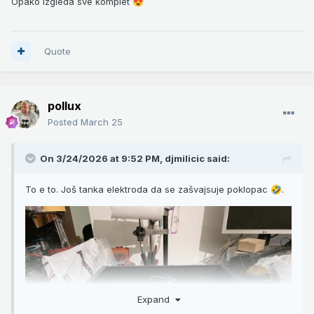
Opako izgleda sve komplet
😍
Quote
pollux
Posted
March 25
On 3/24/2026 at 9:52 PM,
djmilicic
said:
Odlično radi. Standardno.
To e to. Još tanka elektroda da se zašvajsuje poklopac
.
🤣
Expand