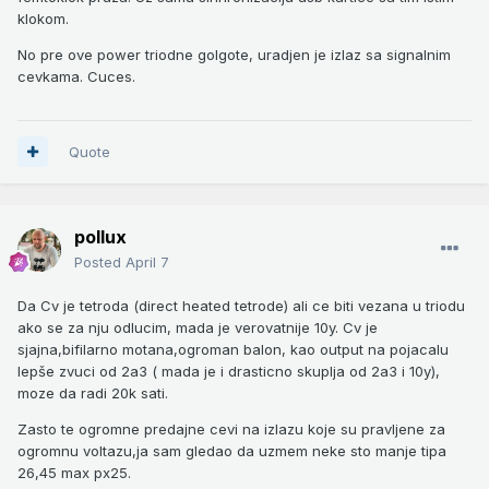
klokom.
No pre ove power triodne golgote, uradjen je izlaz sa signalnim
cevkama. Cuces.
Quote
pollux
Posted
April 7
Da Cv je tetroda (direct heated tetrode) ali ce biti vezana u triodu
ako se za nju odlucim, mada je verovatnije 10y. Cv je
sjajna,bifilarno motana,ogroman balon, kao output na pojacalu
lepše zvuci od 2a3 ( mada je i drasticno skuplja od 2a3 i 10y),
moze da radi 20k sati.
Zasto te ogromne predajne cevi na izlazu koje su pravljene za
ogromnu voltazu,ja sam gledao da uzmem neke sto manje tipa
26,45 max px25.