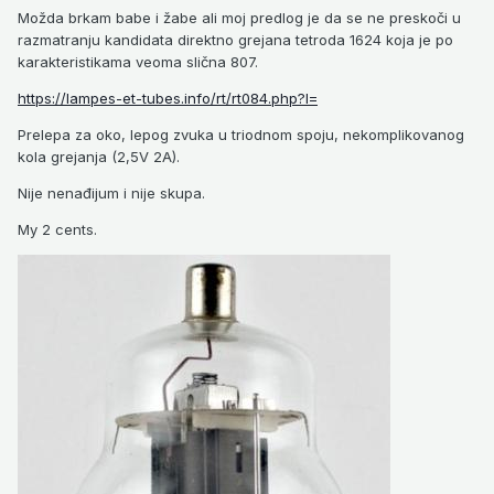
Možda brkam babe i žabe ali moj predlog je da se ne preskoči u
razmatranju kandidata direktno grejana tetroda 1624 koja je po
karakteristikama veoma slična 807.
https://lampes-et-tubes.info/rt/rt084.php?l=
Prelepa za oko, lepog zvuka u triodnom spoju, nekomplikovanog
kola grejanja (2,5V 2A).
Nije nenađijum i nije skupa.
My 2 cents.