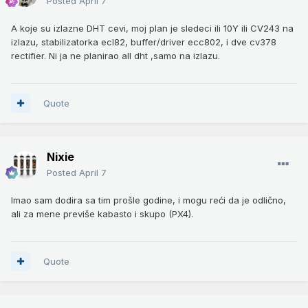
Posted
April 7
A koje su izlazne DHT cevi, moj plan je sledeci ili 10Y ili CV243 na
izlazu, stabilizatorka ecl82, buffer/driver ecc802, i dve cv378
rectifier. Ni ja ne planirao all dht ,samo na izlazu.
Quote
Nixie
Posted
April 7
Imao sam dodira sa tim prošle godine, i mogu reći da je odlično,
ali za mene previše kabasto i skupo (PX4).
Quote