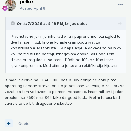
pollux
Posted
April 8
On 4/7/2026 at 9:19 PM,
brijac
said:
Prvenstveno jer nije niko radio (a i papreno me lozi izgled te
dve lampe). I ozbiljno je kompleksan poduhvat za
konstruisanje. Mazohista. HV napajanje je dovedeno na nivo
koji na trzistu ne postoji, izbegavam choke, ali ubacujem
diskretnu regulaciju sa psrr ~110db na 100khz. Kao i sve,
igra kompromisa. Medjutim tu je cevna rektifikacija kljucna
Iz mog iskustva sa Gu48 I 833 bez 1500v dobija se cold plate
operating i anode starvation sto je bas lose za zvuk, a za DAC se
zezati sa tom voltazom je po meni nonsense. Imam million i jedan
problem sa 2500v na 849 tako da good luck....Molim te pisi kad
zavrsis to ce biti dragoceno iskustvo
Quote