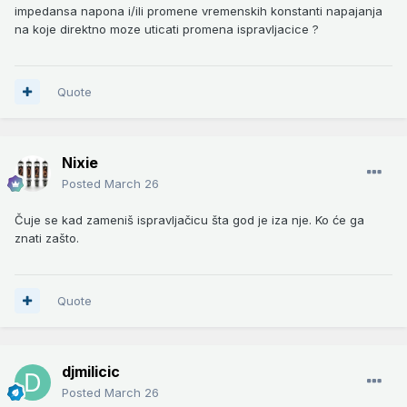
impedansa napona i/ili promene vremenskih konstanti napajanja
na koje direktno moze uticati promena ispravljacice ?
Quote
Nixie
Posted
March 26
Čuje se kad zameniš ispravljačicu šta god je iza nje. Ko će ga
znati zašto.
Quote
djmilicic
Posted
March 26