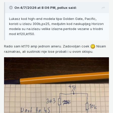
On 4/7/2026 at 8:06 PM,
pollux
said:
Lukasz kod high-end modela tipa Golden Gate, Pacific,
koristi u izlazu 300b,px25, medjutim kod naskupljeg Horizon
modela su na.izlazu velike izlazne.pentode vezane u triodni
mod kt120,kt150.
Radio sam kt170 amp jednom ameru. Zadovoljan coek
Nisam
razmatrao, ali sustinski nije lose probati i u ovom sklopu.