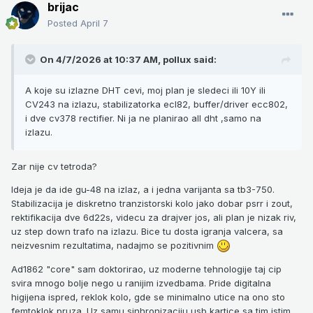
brijac
Posted
April 7
On 4/7/2026 at 10:37 AM,
pollux
said:
A koje su izlazne DHT cevi, moj plan je sledeci ili 10Y ili
CV243 na izlazu, stabilizatorka ecl82, buffer/driver ecc802,
i dve cv378 rectifier. Ni ja ne planirao all dht ,samo na
izlazu.
Zar nije cv tetroda?
Ideja je da ide gu-48 na izlaz, a i jedna varijanta sa tb3-750.
Stabilizacija je diskretno tranzistorski kolo jako dobar psrr i zout,
rektifikacija dve 6d22s, videcu za drajver jos, ali plan je nizak riv,
uz step down trafo na izlazu. Bice tu dosta igranja valcera, sa
neizvesnim rezultatima, nadajmo se pozitivnim
Ad1862 "core" sam doktorirao, uz moderne tehnologije taj cip
svira mnogo bolje nego u ranijim izvedbama. Pride digitalna
higijena ispred, reklok kolo, gde se minimalno utice na ono sto
femtoklok pruza. Uz samu sinhronizaciju usb kartice sa tim istim