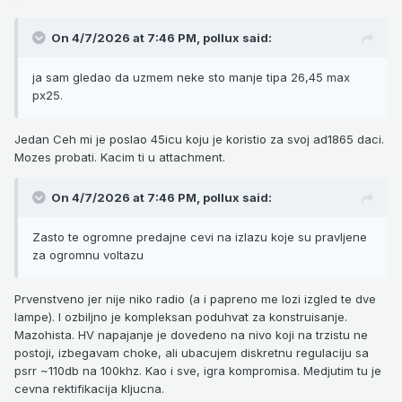
On 4/7/2026 at 7:46 PM,
pollux
said:
ja sam gledao da uzmem neke sto manje tipa 26,45 max
px25.
Jedan Ceh mi je poslao 45icu koju je koristio za svoj ad1865 daci.
Mozes probati. Kacim ti u attachment.
On 4/7/2026 at 7:46 PM,
pollux
said:
Zasto te ogromne predajne cevi na izlazu koje su pravljene
za ogromnu voltazu
Prvenstveno jer nije niko radio (a i papreno me lozi izgled te dve
lampe). I ozbiljno je kompleksan poduhvat za konstruisanje.
Mazohista. HV napajanje je dovedeno na nivo koji na trzistu ne
postoji, izbegavam choke, ali ubacujem diskretnu regulaciju sa
psrr ~110db na 100khz. Kao i sve, igra kompromisa. Medjutim tu je
cevna rektifikacija kljucna.