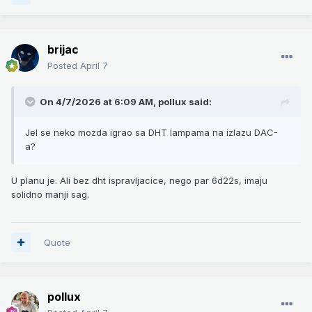
brijac
Posted
April 7
On 4/7/2026 at 6:09 AM,
pollux
said:
Jel se neko mozda igrao sa DHT lampama na izlazu DAC-
a?
U planu je. Ali bez dht ispravljacice, nego par 6d22s, imaju
solidno manji sag.
Quote
pollux