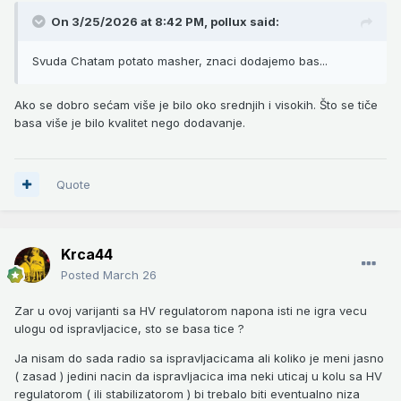
On 3/25/2026 at 8:42 PM,
pollux
said:
Svuda Chatam potato masher, znaci dodajemo bas...
Ako se dobro sećam više je bilo oko srednjih i visokih. Što se tiče
basa više je bilo kvalitet nego dodavanje.
Quote
Krca44
Posted
March 26
Zar u ovoj varijanti sa HV regulatorom napona isti ne igra vecu
ulogu od ispravljacice, sto se basa tice ?
Ja nisam do sada radio sa ispravljacicama ali koliko je meni jasno
( zasad ) jedini nacin da ispravljacica ima neki uticaj u kolu sa HV
regulatorom ( ili stabilizatorom ) bi trebalo biti eventualno niza