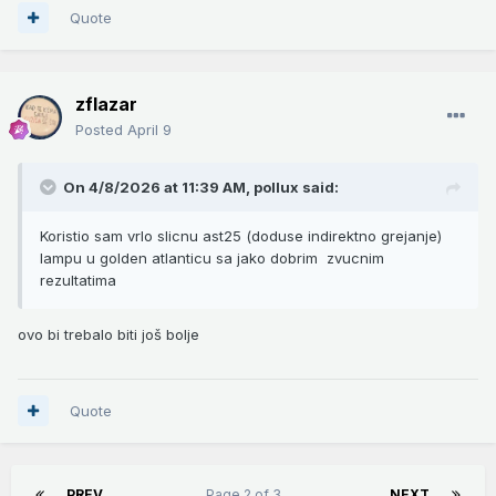
Quote
zflazar
Posted
April 9
On 4/8/2026 at 11:39 AM,
pollux
said:
Koristio sam vrlo slicnu ast25 (doduse indirektno grejanje)
lampu u golden atlanticu sa jako dobrim zvucnim
rezultatima
ovo bi trebalo biti još bolje
Quote
PREV
Page 2 of 3
NEXT