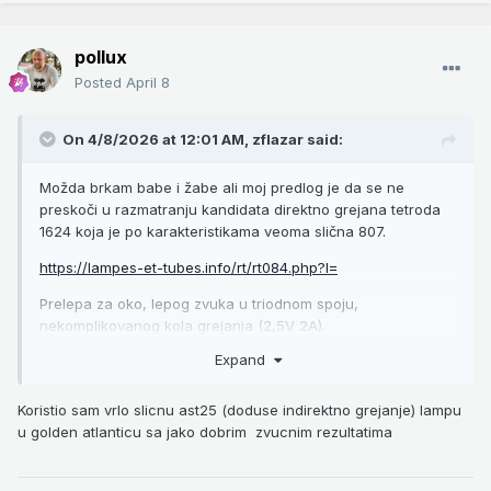
pollux
Posted
April 8
On 4/8/2026 at 12:01 AM,
zflazar
said:
Možda brkam babe i žabe ali moj predlog je da se ne
preskoči u razmatranju kandidata direktno grejana tetroda
1624 koja je po karakteristikama veoma slična 807.
https://lampes-et-tubes.info/rt/rt084.php?l=
Prelepa za oko, lepog zvuka u triodnom spoju,
nekomplikovanog kola grejanja (2,5V 2A).
Expand
Nije nenađijum i nije skupa.
My 2 cents.
Koristio sam vrlo slicnu ast25 (doduse indirektno grejanje) lampu
u golden atlanticu sa jako dobrim zvucnim rezultatima