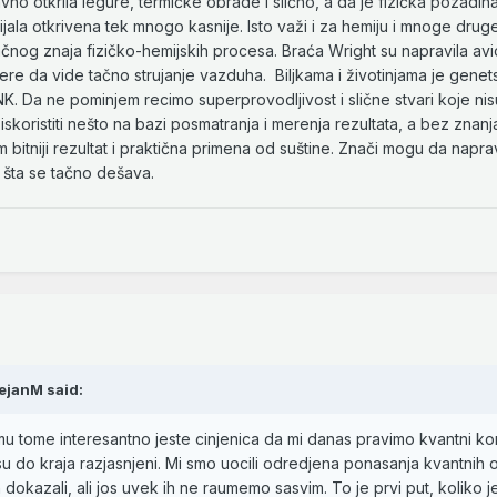
avno otkrila legure, termičke obrade i slično, a da je fizička pozadina
ijala otkrivena tek mnogo kasnije. Isto važi i za hemiju i mnoge druge
 tačnog znaja fizičko-hemijskih procesa. Braća Wright su napravila avi
mere da vide tačno strujanje vazduha. Biljkama i životinjama je genet
. Da ne pominjem recimo superprovodljivost i slične stvari koje nis
koristiti nešto na bazi posmatranja i merenja rezultata, a bez znanj
bitniji rezultat i praktična primena od suštine. Znači mogu da napra
 šta se tačno dešava.
ejanM
said:
u tome interesantno jeste cinjenica da mi danas pravimo kvantni ko
isu do kraja razjasnjeni. Mi smo uocili odredjena ponasanja kvantnih o
 dokazali, ali jos uvek ih ne raumemo sasvim. To je prvi put, koliko j