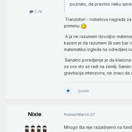
poznato, da pravimo neku sprav
5.7k
Tranzistori - nobelova nagrada za 
primenu
A ja ne razumem dovoljno matemati
kazem je da razumem (ili sam bar r
matematika izgleda na odredjeni n
Banalno poredjenje je da klasicna 
za sve sto se radi na zemlji. Sami
gravitacija intenzivna, ne znaci da
Quote
Nixie
Posted
March 27
Mnogo šta nije razjašnjeno na fund