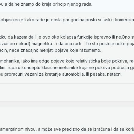
u a da ne znamo do kraja princip njenog rada.
objasnjenje kako rade je dosla par godina posto su usli u komercija
ku da kazem da li je ovo oko kolapsa funkcije ispravno ili ne.Ono 
azumeo nekad) magnetiku - i da ona radi.... To sto postoje neke poj
acin, nece znacajno menjati pojave koje razumemo.
mehanika, iako ima edge pojave koje relativisticka bolje pokriva, r
m tim, rupa u konceptu klasicne mehanike koja ne pokriva podrucja g
 su proracuni vezani za kretanje automobila, ili pesaka, netacni.
amentalnom nivou, a može sve precizno da se izračuna i da se koris