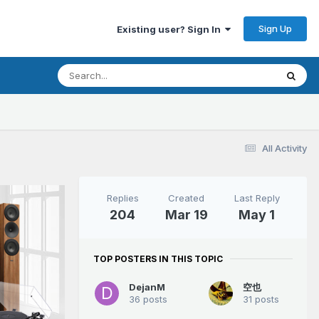
Sign Up
Existing user? Sign In
All Activity
Replies
Created
Last Reply
204
Mar 19
May 1
TOP POSTERS IN THIS TOPIC
DejanM
空也
36 posts
31 posts