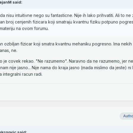
ejanM
said:
 da nisu intuitivne nego su fantasticne. Nije ih lako prihvatiti. Ali to ne
n broj cenjenih fizicara koji smatraju kvantnu fiziku potpuno pogres
 materiju na ovom forumu.
an ozbiljan fizicar koji smatra kvantnu mehaniku pogresno. Ima nekih 
danas, ne.
vo sto je covek rekao. "Ne razumemo". Naravno da ne razumemo, jer 
 nam nije jasno... Nije nama do kraja jasno (mada mislimo da jeste) ni
 integralni racun radi.
Auth
nkrgovic
said: