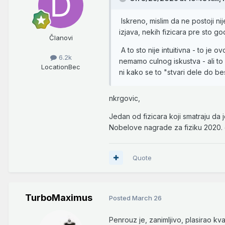
Iskreno, mislim da ne postoji ni
izjava, nekih fizicara pre sto go
Članovi
A to sto nije intuitivna - to j
6.2k
nemamo culnog iskustva - ali to 
Location
Bec
ni kako se to "stvari dele do be
nkrgovic,
Jedan od fizicara koji smatraju da
Nobelove nagrade za fiziku 2020.
Quote
TurboMaximus
Posted
March 26
Penrouz je, zanimljivo, plasirao k