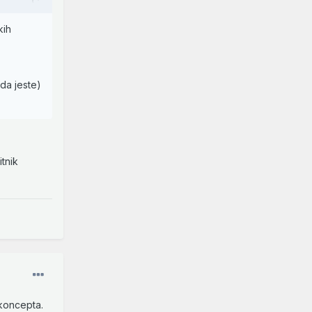
kih
 da jeste)
tnik
 koncepta.