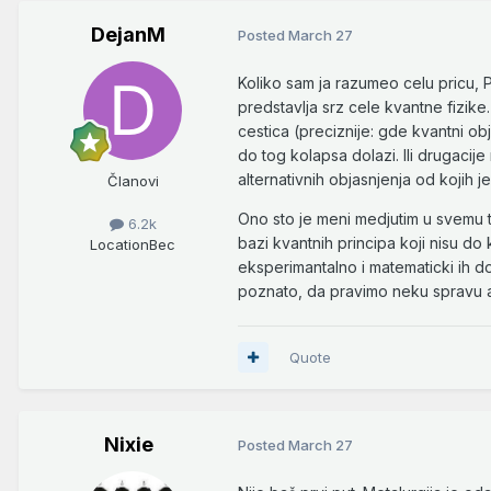
DejanM
Posted
March 27
Koliko sam ja razumeo celu pricu, 
predstavlja srz cele kvantne fizik
cestica (preciznije: gde kvantni o
do tog kolapsa dolazi. Ili drugaci
alternativnih objasnjenja od kojih j
Članovi
Ono sto je meni medjutim u svemu t
6.2k
bazi kvantnih principa koji nisu do
Location
Bec
eksperimantalno i matematicki ih do
poznato, da pravimo neku spravu a
Quote
Nixie
Posted
March 27