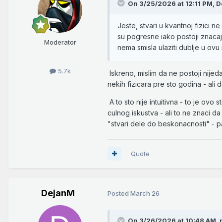
On 3/25/2026 at 12:11 PM,
D
Jeste, stvari u kvantnoj fizici ne
su pogresne iako postoji znacaja
Moderator
nema smisla ulaziti dublje u ovu
5.7k
Iskreno, mislim da ne postoji nijed
nekih fizicara pre sto godina - ali 
A to sto nije intuitivna - to je o
culnog iskustva - ali to ne znaci da
"stvari dele do beskonacnosti" - pa
Quote
DejanM
Posted
March 26
On 3/26/2026 at 10:48 AM,