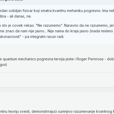
jedan ozbiljan fizicar koji smatra kvantnu mehaniku pogresno. Ima ne
dina - ali danas, ne.
e ovo sto je covek rekao. "Ne razumemo". Naravno da ne razumemo, jer
ne znaci da nam nije jasno... Nije nama do kraja jasno (mada mislimo
skonacnosti" - pa integralni racun radi.
 je quantum mechanics pogresna teroija jeste i Roger Pernrose - dobi
 god.
vantnu teoriju svesti, demonstrirajući sumnjivo razumevanje kvantnog