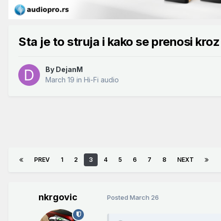
Sta je to struja i kako se prenosi kro
By
DejanM
March 19
in
Hi-Fi audio
PREV
1
2
3
4
5
6
7
8
NEXT
nkrgovic
Posted
March 26