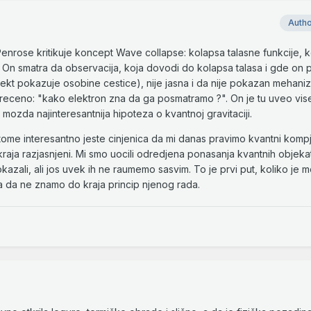
Auth
Penrose kritikuje koncept Wave collapse: kolapsa talasne funkcije, k
e. On smatra da observacija, koja dovodi do kolapsa talasa i gde on 
bjekt pokazuje osobine cestice), nije jasna i da nije pokazan mehan
je receno: "kako elektron zna da ga posmatramo ?". On je tu uveo vis
e mozda najinteresantnija hipoteza o kvantnoj gravitaciji.
ome interesantno jeste cinjenica da mi danas pravimo kvantni kompj
 kraja razjasnjeni. Mi smo uocili odredjena ponasanja kvantnih objekat
kazali, ali jos uvek ih ne raumemo sasvim. To je prvi put, koliko je m
 da ne znamo do kraja princip njenog rada.