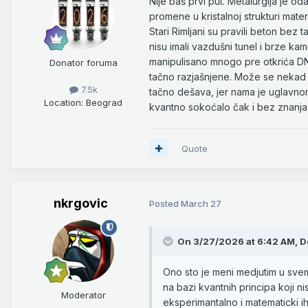
Nije baš prvi put. Metalurgija je od
promene u kristalnoj strukturi mater
Stari Rimljani su pravili beton bez
nisu imali vazdušni tunel i brze ka
manipulisano mnogo pre otkrića DNK
Donator foruma
tačno razjašnjene. Može se nekad is
7.5k
tačno dešava, jer nama je uglavnom 
Location
: Beograd
kvantno sokoćalo čak i bez znanja
Quote
nkrgovic
Posted
March 27
On 3/27/2026 at 6:42 AM,
D
Ono sto je meni medjutim u svem
na bazi kvantnih principa koji n
Moderator
eksperimantalno i matematicki ih