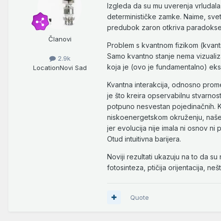
Izgleda da su mu uverenja vrludala.
determinističke zamke. Naime, sve
predubok zaron otkriva paradokse 
Članovi
Problem s kvantnom fizikom (kvantn
Samo kvantno stanje nema vizualiza
2.9k
koja je (ovo je fundamentalno) eksk
Location
Novi Sad
Kvantna interakcija, odnosno prom
je što kreira opservabilnu stvarno
potpuno nesvestan pojedinačnih. Ka
niskoenergetskom okruženju, naše d
jer evolucija nije imala ni osnov ni
Otud intuitivna barijera.
Noviji rezultati ukazuju na to da s
fotosinteza, ptičija orijentacija, n
Quote