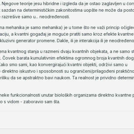
 Njegove teorije jesu hibridne i izgleda da je ostao zaglavljen u ćo
t sazdan na determinističkim zakonitostima uopšte ne može da posto
razrešive samo u... neodređenosti.
a mehanika je samo mehanika) je u tome što ne važi princip očigled
ciju, a kvantni gogađaj je moguće pratiti samo kroz efekte kvantne 
luzivni generator promene. Dakle, ili je interakcija ili je neodređeno
ena kvantnog stanja u razmeni dvaju kvantnih objekata, a ne samo s
st. Čovek barata kumulativnim efektima ogromnog broja kvantnih dog
ko smo sami, kao konvergirajući kvantni objekti, održivi samo u
irektno iskustvo i sposobnosti su ograničeni/prilagođeni praktično
 priliku da se apstraktno bavi naukom. Ta realnost je prividno determin
u neke funkcionalnosti unutar bioloških organizama direktno kvantne 
ešto s vidom - zaboravio sam šta.