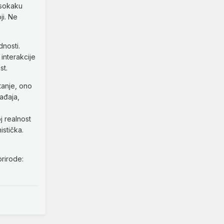
rsokaku
ji. Ne
nosti.
interakcije
st.
tanje, ono
ađaja,
j realnost
istička.
prirode: