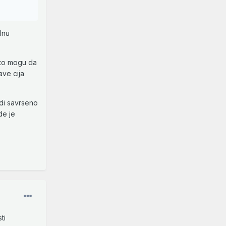
lnu
sto mogu da
ave cija
adi savrseno
de je
ti