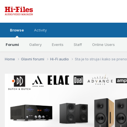
Browse
Activity
Forumi
Gallery
Events
Staff
Online Users
Home
Glavni forumi
Hi-Fi audio
Sta je to struja i kako se pren