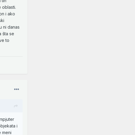
 tih
 oblasti.
on i ako
ski
u ni danas
a šta se
ve to
mpjuter
bjekata i
e meni