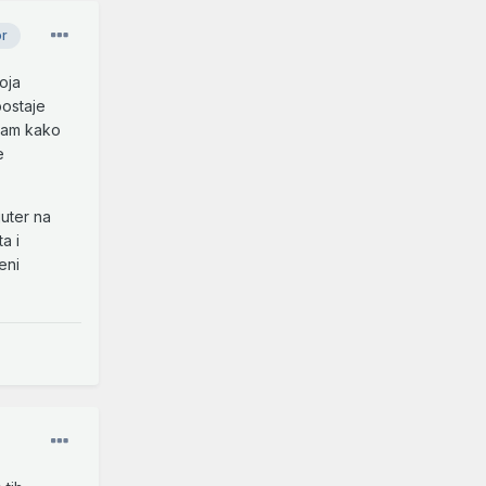
or
oja
postaje
izam kako
e
uter na
a i
eni