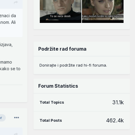
 znaci da
nom. Ali
izjava,
Podržite rad foruma
nemamo
Donirajte i podržite rad hi-fi foruma.
 kako se to
Forum Statistics
31.1k
Total Topics
or
462.4k
Total Posts