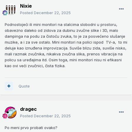
Nixie
Posted
December 22, 2025
Podnostojeći ili mini monitori na stalcima slobodni u prostoru,
obavezno daleko od zidova za dubinu zvučne slike i 3D, malo
dampinga na podu za čistoću zvuka, to je za posvećeno slušanje
muzike, a i za sve ostalo. Mini monitori na polici ispod TV-a, to mi
deluje kao iznuđena improvizacija. Suviše blizu zida, suviše nisko,
mali razmak zvučnika, nikakva zvučna slika, prenos vibracija na
policu sa uređajima itd. Osim toga, mini monitori nisu ni efikasni
kao ovi veći zvučnici, čista fizika.
Quote
dragec
Posted
December 22, 2025
Po meni prvo probati ovako?