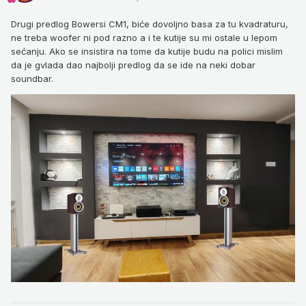
Drugi predlog Bowersi CM1, biće dovoljno basa za tu kvadraturu,
ne treba woofer ni pod razno a i te kutije su mi ostale u lepom
sećanju. Ako se insistira na tome da kutije budu na polici mislim
da je gvlada dao najbolji predlog da se ide na neki dobar
soundbar.