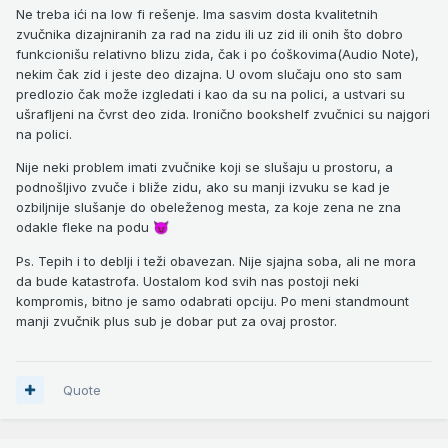
Ne treba ići na low fi rešenje. Ima sasvim dosta kvalitetnih
zvučnika dizajniranih za rad na zidu ili uz zid ili onih što dobro
funkcionišu relativno blizu zida, čak i po ćoškovima(Audio Note),
nekim čak zid i jeste deo dizajna. U ovom slučaju ono sto sam
predlozio čak može izgledati i kao da su na polici, a ustvari su
ušrafljeni na čvrst deo zida. Ironično bookshelf zvučnici su najgori
na polici.
Nije neki problem imati zvučnike koji se slušaju u prostoru, a
podnošljivo zvuče i bliže zidu, ako su manji izvuku se kad je
ozbiljnije slušanje do obeleženog mesta, za koje zena ne zna
odakle fleke na podu
😈
Ps. Tepih i to deblji i teži obavezan. Nije sjajna soba, ali ne mora
da bude katastrofa. Uostalom kod svih nas postoji neki
kompromis, bitno je samo odabrati opciju. Po meni standmount
manji zvučnik plus sub je dobar put za ovaj prostor.
Quote