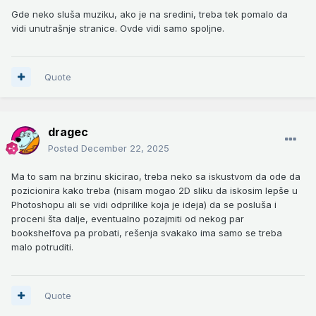
Gde neko sluša muziku, ako je na sredini, treba tek pomalo da
vidi unutrašnje stranice. Ovde vidi samo spoljne.
Quote
dragec
Posted
December 22, 2025
Ma to sam na brzinu skicirao, treba neko sa iskustvom da ode da
pozicionira kako treba (nisam mogao 2D sliku da iskosim lepše u
Photoshopu ali se vidi odprilike koja je ideja) da se posluša i
proceni šta dalje, eventualno pozajmiti od nekog par
bookshelfova pa probati, rešenja svakako ima samo se treba
malo potruditi.
Quote