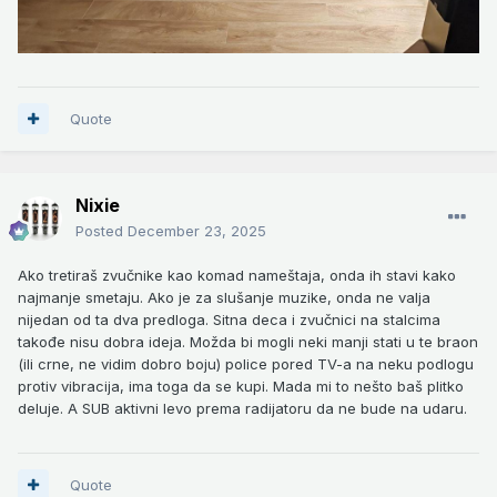
Quote
Nixie
Posted
December 23, 2025
Ako tretiraš zvučnike kao komad nameštaja, onda ih stavi kako
najmanje smetaju. Ako je za slušanje muzike, onda ne valja
nijedan od ta dva predloga. Sitna deca i zvučnici na stalcima
takođe nisu dobra ideja. Možda bi mogli neki manji stati u te braon
(ili crne, ne vidim dobro boju) police pored TV-a na neku podlogu
protiv vibracija, ima toga da se kupi. Mada mi to nešto baš plitko
deluje. A SUB aktivni levo prema radijatoru da ne bude na udaru.
Quote