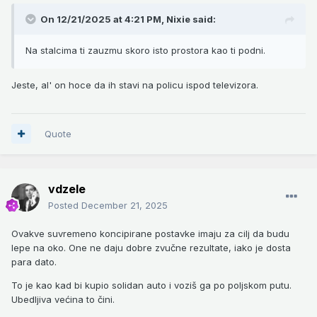
On 12/21/2025 at 4:21 PM,
Nixie
said:
Na stalcima ti zauzmu skoro isto prostora kao ti podni.
Jeste, al' on hoce da ih stavi na policu ispod televizora.
Quote
vdzele
Posted
December 21, 2025
Ovakve suvremeno koncipirane postavke imaju za cilj da budu
lepe na oko. One ne daju dobre zvučne rezultate, iako je dosta
para dato.
To je kao kad bi kupio solidan auto i voziš ga po poljskom putu.
Ubedljiva većina to čini.