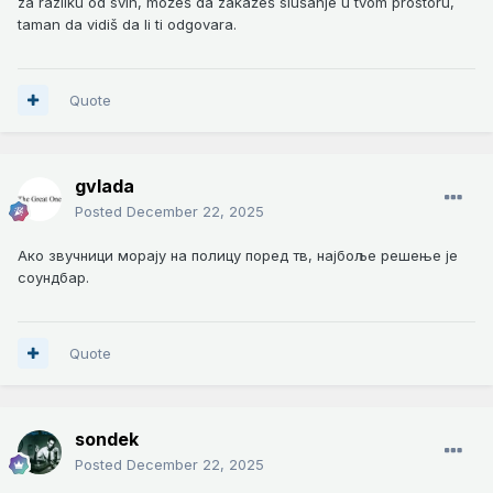
za razliku od svih, možeš da zakažeš slušanje u tvom prostoru,
taman da vidiš da li ti odgovara.
Quote
gvlada
Posted
December 22, 2025
Ако звучници морају на полицу поред тв, најбоље решење је
соундбар.
Quote
sondek
Posted
December 22, 2025