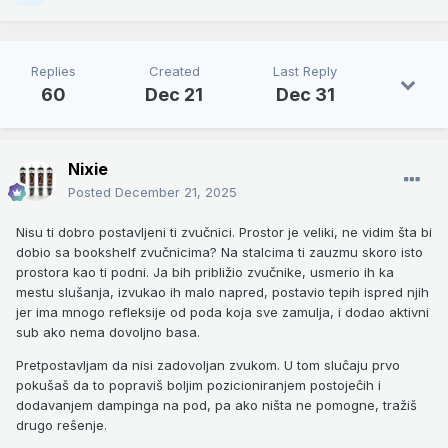
Replies
Created
Last Reply
60
Dec 21
Dec 31
Nixie
Posted
December 21, 2025
Nisu ti dobro postavljeni ti zvučnici. Prostor je veliki, ne vidim šta bi
dobio sa bookshelf zvučnicima? Na stalcima ti zauzmu skoro isto
prostora kao ti podni. Ja bih približio zvučnike, usmerio ih ka
mestu slušanja, izvukao ih malo napred, postavio tepih ispred njih
jer ima mnogo refleksije od poda koja sve zamulja, i dodao aktivni
sub ako nema dovoljno basa.
Pretpostavljam da nisi zadovoljan zvukom. U tom sluĉaju prvo
pokušaš da to popraviš boljim pozicioniranjem postojeĉih i
dodavanjem dampinga na pod, pa ako ništa ne pomogne, tražiš
drugo reŝenje.