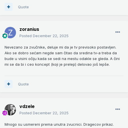
Quote
zoranius
Posted
December 22, 2025
Nevezano za zvučnike, deluje mi da je tv previsoko postavljen.
Ako se dobro sećam negde sam čitao da sredina tv-a treba da
bude u visini očiju kada se sedi na mestu odakle se gleda. A čini
mi se da bi i ceo koncept (koji je prelep) delovao još lepše.
Quote
vdzele
Posted
December 22, 2025
Mnogo su usmereni prema unutra zvucnici. Dragecov prikaz.