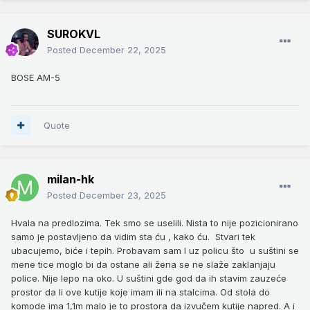
SUROKVL
Posted
December 22, 2025
BOSE AM-5
Quote
milan-hk
Posted
December 23, 2025
Hvala na predlozima. Tek smo se uselili. Nista to nije pozicionirano
samo je postavljeno da vidim sta ću , kako ću. Stvari tek
ubacujemo, biće i tepih. Probavam sam I uz policu što u suštini se
mene tice moglo bi da ostane ali žena se ne slaže zaklanjaju
police. Nije lepo na oko. U suštini gde god da ih stavim zauzeće
prostor da li ove kutije koje imam ili na stalcima. Od stola do
komode ima 1,1m malo je to prostora da izvučem kutije napred. A i