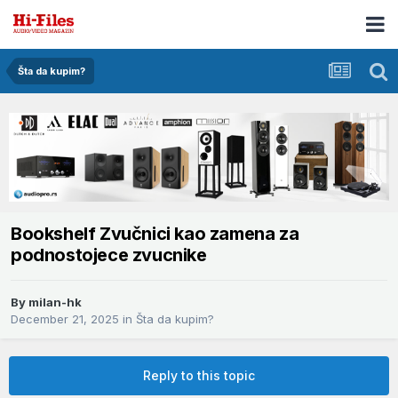
Šta da kupim?
Bookshelf Zvučnici kao zamena za
podnostojece zvucnike
By
milan-hk
December 21, 2025
in
Šta da kupim?
Reply to this topic