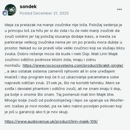
sondek
Posted
December 21, 2025
Ideja za prelazak na manje zvučnike nije loša. Položaj sedenja je
u principu loš za hifu jer si do zida i tu će neki manji zvučnik da
zvuči solidno jer taj položaj slusanja dodaje bass, a mesta za
parkiranje velikog zvučnika nema jer on po pravilu mora dublje u
prostor. Nekad su se pravili više veliki zvučnici koji se slušaju blizu
zvuka. Dobro rešenje moze da bude i neki Dsp. Mali Linn Majik
zvučnici odlično podnose blizini zida, imaju i zidnu
montažu
https://www.rococosystems.com/product/brakit-single/
, a ako ostatak sistema zameniš njihovim all in one uređajem
imaćeš i dsp program koji će ti uz ubacivanje parametara sobe
napraviti odličan zvuk. 21.vek je, što ne koristiti tehniku. Meni se
sviđa i devialet phantom i odlično zvuči, ali ne znam imaju li dsp,
pa bolje o onome što znam. Taj pomenuti mali linn Majik btw.
Mnogo bolje zvuči od podnostojećeg i lepo se uparuje sa Woofer-
om. Izašao je novi model, pa se lako nalovi povoljan polovan koji
je još u garanciji ako ti je nov skup.
https://www.audiovenue.uk/product/linn-majik-109/