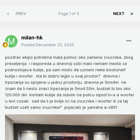
PREV
Page 1 of 3
NEXT
milan-hk
Posted
December 21, 2025
pozdrav ekipo potrebna mala pomoc oko zamene zvucnika. zbog
preseljenja i rasporeda u dnevnoj sobi malo nemam mesta za
podnostojece kutije, pa sam mislio da uzmem neke bookshelf
kutije i woofer. sta bi dobro leglo u ovaj prostor? dnevna i
trpezarija su spojene u jednu prostoriju. dnevna je 5mx4m ne
znam da li nesto znaci trpezarija je 5mx4.50m. budzet bi bio oko
120.000 din. kontam kutije da stavim na policu ispod tv-a a woofer
u levi cosak. sad da li je bolje ici na zvucnike i woofer ili za taj
budzet uzeti samo zvucnike? pojacalo je yamaha a-s801