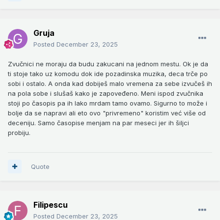
Gruja
Posted
December 23, 2025
Zvučnici ne moraju da budu zakucani na jednom mestu. Ok je da
ti stoje tako uz komodu dok ide pozadinska muzika, deca trče po
sobi i ostalo. A onda kad dobiješ malo vremena za sebe izvučeš ih
na pola sobe i slušaš kako je zapoveđeno. Meni ispod zvučnika
stoji po časopis pa ih lako mrdam tamo ovamo. Sigurno to može i
bolje da se napravi ali eto ovo "privremeno" koristim već više od
deceniju. Samo časopise menjam na par meseci jer ih šiljci
probiju.
Quote
Filipescu
Posted
December 23, 2025