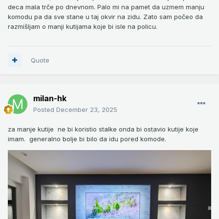
deca mala trče po dnevnom. Palo mi na pamet da uzmem manju
komodu pa da sve stane u taj okvir na zidu. Zato sam počeo da
razmišljam o manji kutijama koje bi isle na policu.
Quote
milan-hk
Posted
December 23, 2025
za manje kutije ne bi koristio stalke onda bi ostavio kutije koje
imam. generalno bolje bi bilo da idu pored komode.