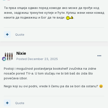
Та прва опција одмах поред комоде ако може да прође код
жене, задржиш тренутне кутије и ћути. Купиш жени неки комад
накита да подмажеш и Бог да те види
.
Quote
Nixie
Posted
December 23, 2025
Postoji i mogućnost postavljanja bookshelf zvučnika na zidne
nosače pored TV-a. U tom slučaju ne bi bili baš do zida što
povećava izbor.
Nego koji su ovi podni, vrede li čemu pa da se bori da ostanu?
😄
Quote