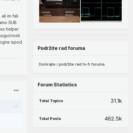
li im fali
 samo SUB
ass helper
 mogućnosti
omogne ispod
Podržite rad foruma
Donirajte i podržite rad hi-fi foruma.
Forum Statistics
31.1k
Total Topics
462.5k
Total Posts