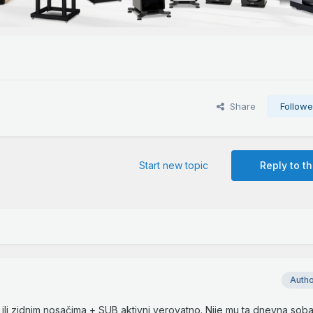
Share
Followe
Start new topic
Reply to th
Auth
a ili zidnim nosačima + SUB aktivni verovatno. Nije mu ta dnevna soba