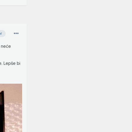
or
a neće
e. Lepše bi