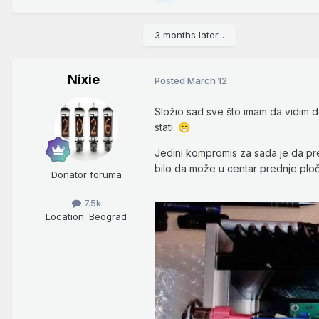
3 months later...
Nixie
Posted
March 12
Složio sad sve što imam da vidim d
stati.
😁
Jedini kompromis za sada je da prek
bilo da može u centar prednje ploče
Donator foruma
7.5k
Location
: Beograd