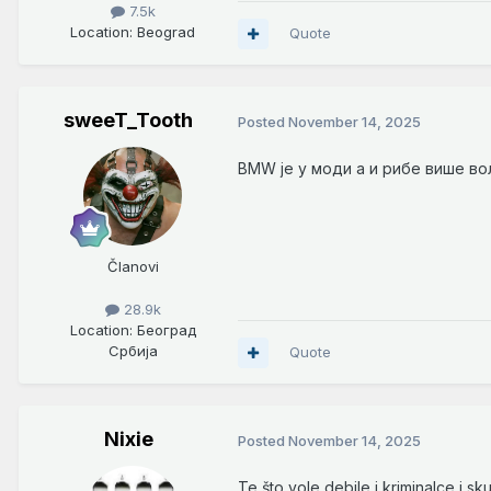
7.5k
Location
: Beograd
Quote
sweeT_Tooth
Posted
November 14, 2025
BMW је у моди а и рибе више воле..
Članovi
28.9k
Location
: Београд
Србија
Quote
Nixie
Posted
November 14, 2025
Te što vole debile i kriminalce i sk