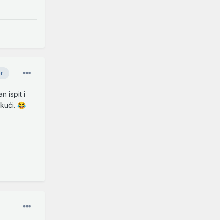
or
 ispit i
 kući.
😂