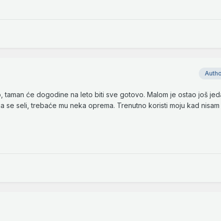
Auth
taman će dogodine na leto biti sve gotovo. Malom je ostao još jedan
a se seli, trebaće mu neka oprema. Trenutno koristi moju kad nisam