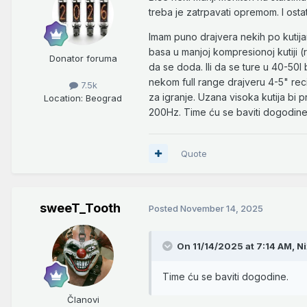
treba je zatrpavati opremom. I osta
Imam puno drajvera nekih po kutijam
basa u manjoj kompresionoj kutiji 
Donator foruma
da se doda. Ili da se ture u 40-50l
nekom full range drajveru 4-5" rec
7.5k
za igranje. Uzana visoka kutija bi
Location
: Beograd
200Hz. Time ću se baviti dogodine
Quote
sweeT_Tooth
Posted
November 14, 2025
On 11/14/2025 at 7:14 AM,
Ni
Time ću se baviti dogodine.
Članovi