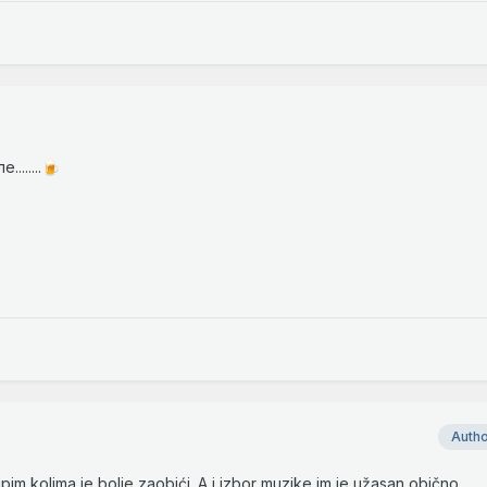
......
🍺
Auth
upim kolima je bolje zaobići. A i izbor muzike im je užasan obično.