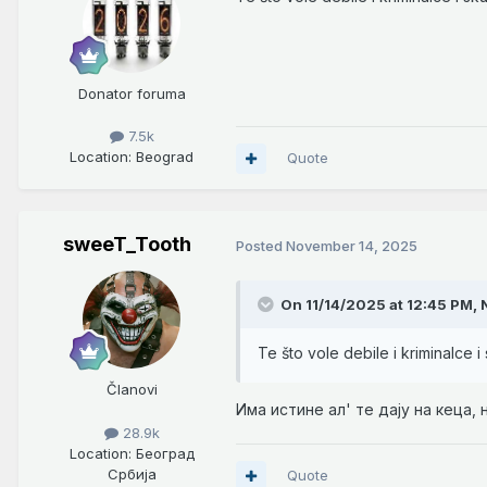
Donator foruma
7.5k
Location
: Beograd
Quote
sweeT_Tooth
Posted
November 14, 2025
On 11/14/2025 at 12:45 PM,
Te što vole debile i kriminalce i
Članovi
Има истине ал' те дају на кеца, 
28.9k
Location
: Београд
Србија
Quote