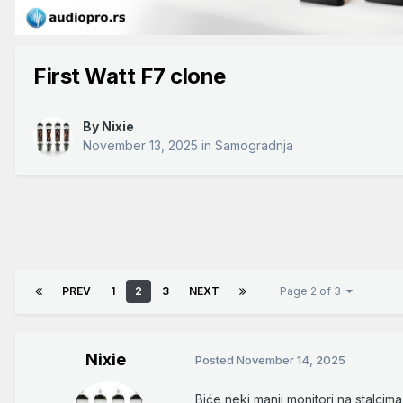
First Watt F7 clone
By
Nixie
November 13, 2025
in
Samogradnja
PREV
1
2
3
NEXT
Page 2 of 3
Nixie
Posted
November 14, 2025
Biće neki manji monitori na stalcim