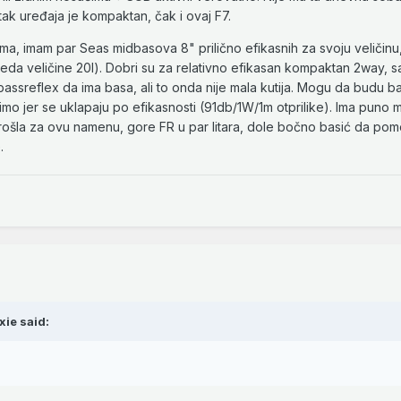
tak uređaja je kompaktan, čak i ovaj F7.
a, imam par Seas midbasova 8" prilično efikasnih za svoju veličinu, a
(reda veličine 20l). Dobri su za relativno efikasan kompaktan 2way,
 bassreflex da ima basa, ali to onda nije mala kutija. Mogu da budu b
imo jer se uklapaju po efikasnosti (91db/1W/1m otprilike). Ima puno
 prošla za ovu namenu, gore FR u par litara, dole bočno basić da p
.
xie
said: