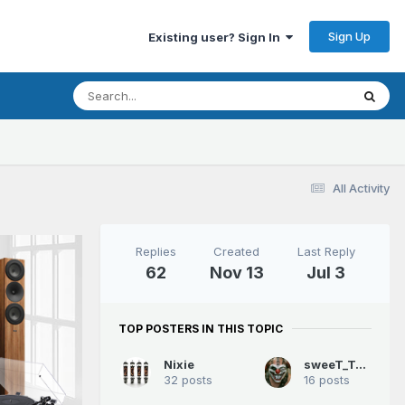
Sign Up
Existing user? Sign In
All Activity
Replies
Created
Last Reply
62
Nov 13
Jul 3
TOP POSTERS IN THIS TOPIC
Nixie
sweeT_Tooth
32 posts
16 posts