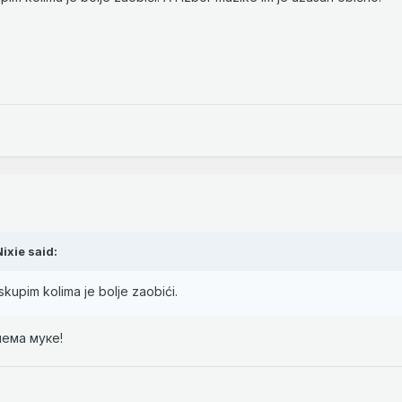
Nixie
said:
 skupim kolima je bolje zaobići.
нема муке!