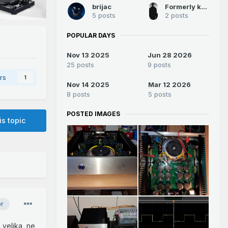
brijac
Formerly known as Woland
5 posts
2 posts
POPULAR DAYS
Nov 13 2025
Jun 28 2026
25 posts
9 posts
rs
1
Nov 14 2025
Mar 12 2026
8 posts
5 posts
POSTED IMAGES
is topic
or
 velika, ne