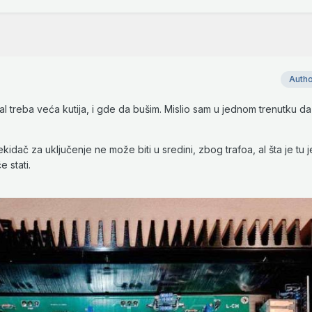
Auth
al treba veća kutija, i gde da bušim. Mislio sam u jednom trenutku d
idač za uključenje ne može biti u sredini, zbog trafoa, al šta je tu j
 stati.