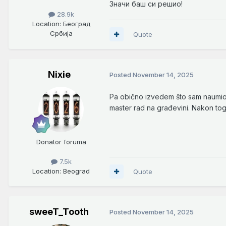
Значи баш си решио!
28.9k
Location
: Београд
Србија
Quote
Nixie
Posted
November 14, 2025
Pa obično izvedem što sam naumio, 
master rad na građevini. Nakon tog
Donator foruma
7.5k
Location
: Beograd
Quote
sweeT_Tooth
Posted
November 14, 2025