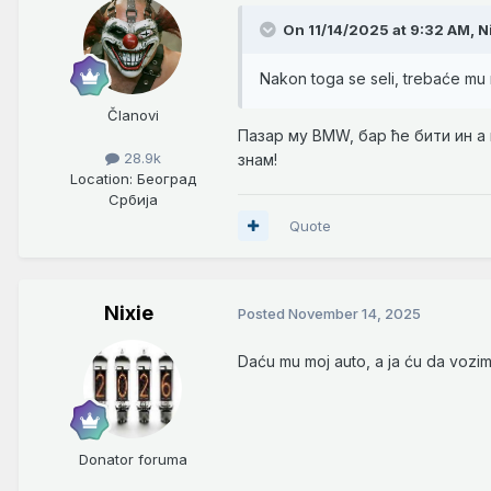
On 11/14/2025 at 9:32 AM,
N
Nakon toga se seli, trebaće m
Članovi
Пазар му BMW, бар ће бити ин а 
28.9k
знам!
Location
: Београд
Србија
Quote
Nixie
Posted
November 14, 2025
Daću mu moj auto, a ja ću da vozim
Donator foruma