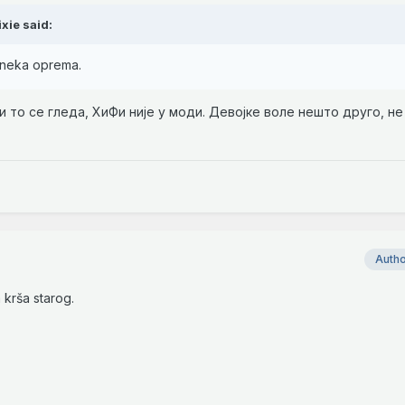
ixie
said:
u neka oprema.
и то се гледа, ХиФи није у моди. Девојке воле нешто друго, не 
Auth
 krša starog.