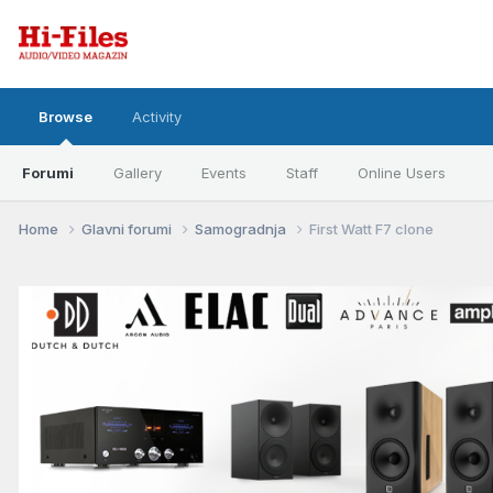
Browse
Activity
Forumi
Gallery
Events
Staff
Online Users
Home
Glavni forumi
Samogradnja
First Watt F7 clone