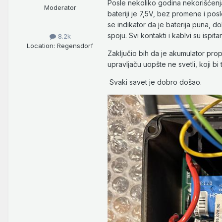
Posle nekoliko godina nekorišćenja,
Moderator
bateriji je 7,5V, bez promene i posl
se indikator da je baterija puna, d
spoju. Svi kontakti i kablvi su ispitan
8.2k
Location
: Regensdorf
Zaključio bih da je akumulator prop
upravljaču uopšte ne svetli, koji bi
Svaki savet je dobro došao.