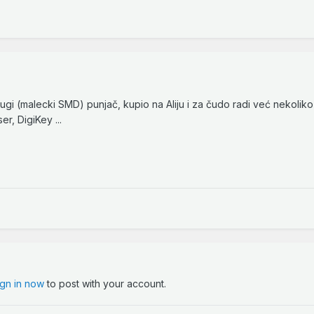
ugi (malecki SMD) punjač, kupio na Aliju i za čudo radi već nekoliko
r, DigiKey ...
ign in now
to post with your account.