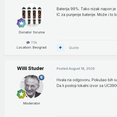
Baterija 99%. Tako nizak napon je i
IC za punjenje baterije. Može i to b
Donator foruma
7.5k
Location
: Beograd
Quote
Willi Studer
Posted
August 18, 2025
Hvala na odgovoru. Pokušao bih sa
Da li postoji lokalni izvor za UC39
Moderator