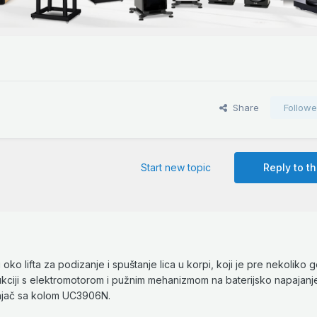
Share
Followe
Start new topic
Reply to th
lifta za podizanje i spuštanje lica u korpi, koji je pre nekoliko 
kciji s elektromotorom i pužnim mehanizmom na baterijsko napajanje.
unjač sa kolom UC3906N.