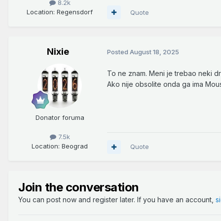
8.2k
Location
: Regensdorf
Quote
Nixie
Posted
August 18, 2025
To ne znam. Meni je trebao neki dr
Ako nije obsolite onda ga ima Mouse
Donator foruma
7.5k
Location
: Beograd
Quote
Join the conversation
You can post now and register later. If you have an account,
s