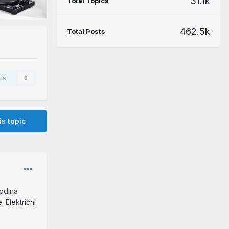
31.1k
Total Topics
462.5k
Total Posts
rs
0
is topic
godina
 Električni