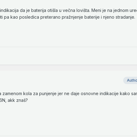
ndikacija da je baterija otišla u večna lovišta. Meni je na jednom ure
iti pa kao posledica preterano pražnjenje baterije i njeno stradanje.
Auth
 zamenom kola za punjenje jer ne daje osnovne indikacije kako sa
06N, akk znaš?