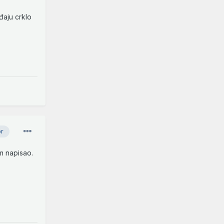
đaju crklo
or
m napisao.