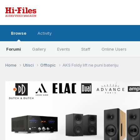
Browse
Activity
Forumi
Gallery
Events
Staff
Online Users
Home
Utisci
Offtopic
AKS Foldy lift ne puni bateriju