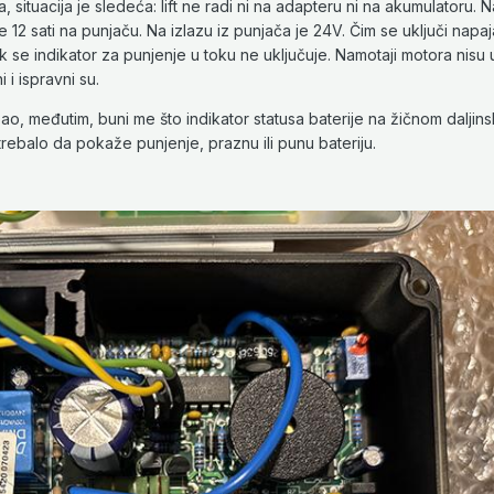
 situacija je sledeća: lift ne radi ni na adapteru ni na akumulatoru.
e 12 sati na punjaču. Na izlazu iz punjača je 24V. Čim se uključi napaj
ok se indikator za punjenje u toku ne uključuje. Namotaji motora nisu
i i ispravni su.
ao, međutim, buni me što indikator statusa baterije na žičnom daljin
 trebalo da pokaže punjenje, praznu ili punu bateriju.