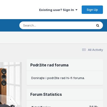
Sign Up
Existing user? Sign In
All Activity
Podržite rad foruma
Donirajte i podržite rad hi-fi foruma.
Forum Statistics