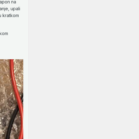
 Napon na
anje, upali
 u kratkom
skom