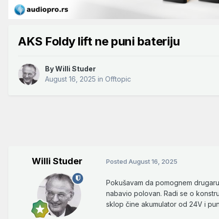
AKS Foldy lift ne puni bateriju
By
Willi Studer
August 16, 2025
in
Offtopic
Willi Studer
Posted
August 16, 2025
Pokušavam da pomognem drugaru oko 
nabavio polovan. Radi se o konstru
sklop čine akumulator od 24V i p