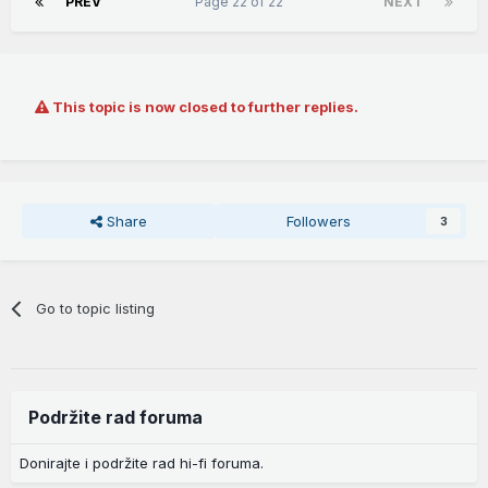
PREV
Page 22 of 22
NEXT
This topic is now closed to further replies.
Share
Followers
3
Go to topic listing
Podržite rad foruma
Donirajte i podržite rad hi-fi foruma.