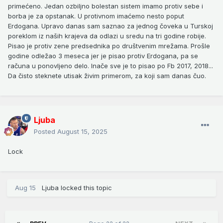
primećeno. Jedan ozbiljno bolestan sistem imamo protiv sebe i
borba je za opstanak. U protivnom imaćemo nesto poput
Erdogana. Upravo danas sam saznao za jednog čoveka u Turskoj
poreklom iz naših krajeva da odlazi u sredu na tri godine robije.
Pisao je protiv zene predsednika po društvenim mrežama. Prošle
godine odležao 3 meseca jer je pisao protiv Erdogana, pa se
računa u ponovljeno delo. Inače sve je to pisao po Fb 2017, 2018...
Da čisto steknete utisak živim primerom, za koji sam danas čuo.
Ljuba
Posted
August 15, 2025
Lock
Aug 15
Ljuba
locked this topic