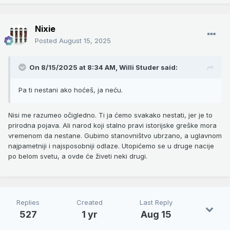
Nixie
Posted
August 15, 2025
On 8/15/2025 at 8:34 AM,
Willi Studer
said:
Pa ti nestani ako hoćeš, ja neću.
Nisi me razumeo očigledno. Ti ja ćemo svakako nestati, jer je to
prirodna pojava. Ali narod koji stalno pravi istorijske greške mora
vremenom da nestane. Gubimo stanovništvo ubrzano, a uglavnom
najpametniji i najsposobniji odlaze. Utopićemo se u druge nacije
po belom svetu, a ovde će živeti neki drugi.
Replies
Created
Last Reply
527
1 yr
Aug 15