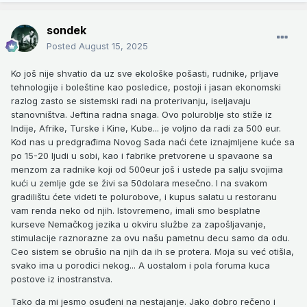
sondek
Posted
August 15, 2025
Ko još nije shvatio da uz sve ekološke pošasti, rudnike, prljave
tehnologije i boleštine kao posledice, postoji i jasan ekonomski
razlog zasto se sistemski radi na proterivanju, iseljavaju
stanovništva. Jeftina radna snaga. Ovo poluroblje sto stiže iz
Indije, Afrike, Turske i Kine, Kube... je voljno da radi za 500 eur.
Kod nas u predgrađima Novog Sada naći ćete iznajmljene kuće sa
po 15-20 ljudi u sobi, kao i fabrike pretvorene u spavaone sa
menzom za radnike koji od 500eur još i ustede pa salju svojima
kući u zemlje gde se živi sa 50dolara mesečno. I na svakom
gradilištu ćete videti te polurobove, i kupus salatu u restoranu
vam renda neko od njih. Istovremeno, imali smo besplatne
kurseve Nemačkog jezika u okviru službe za zapošljavanje,
stimulacije raznorazne za ovu našu pametnu decu samo da odu.
Ceo sistem se obrušio na njih da ih se protera. Moja su već otišla,
svako ima u porodici nekog... A uostalom i pola foruma kuca
postove iz inostranstva.
Tako da mi jesmo osuđeni na nestajanje. Jako dobro rečeno i