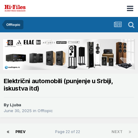
Offtopic
Električni automobili (punjenje u Srbiji,
iskustva itd)
By
Ljuba
June 30, 2025
in
Offtopic
PREV
Page 22 of 22
NEXT