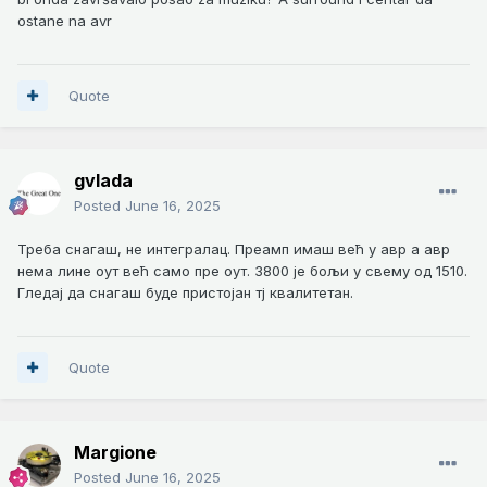
ostane na avr
Quote
gvlada
Posted
June 16, 2025
Треба снагаш, не интегралац. Преамп имаш већ у авр а авр
нема лине оут већ само пре оут. 3800 је бољи у свему од 1510.
Гледај да снагаш буде пристојан тј квалитетан.
Quote
Margione
Posted
June 16, 2025