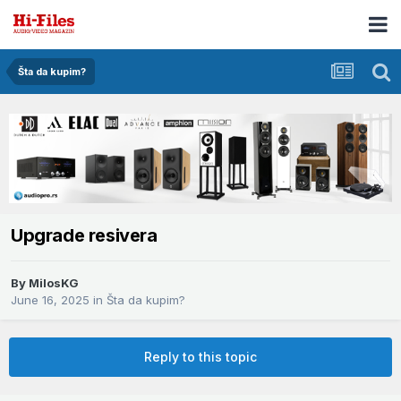
Šta da kupim?
Upgrade resivera
By
MilosKG
June 16, 2025
in
Šta da kupim?
Reply to this topic