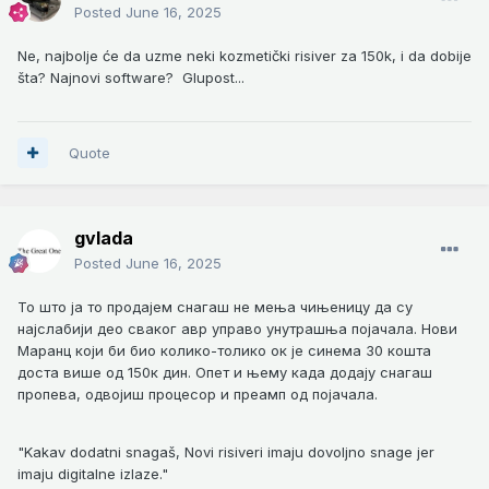
Posted
June 16, 2025
Ne, najbolje će da uzme neki kozmetički risiver za 150k, i da dobije
šta? Najnovi software? Glupost...
Quote
gvlada
Posted
June 16, 2025
То што ја то продајем снагаш не мења чињеницу да су
најслабији део сваког авр управо унутрашња појачала. Нови
Маранц који би био колико-толико ок је синема 30 кошта
доста више од 150к дин. Опет и њему када додају снагаш
пропева, одвојиш процесор и преамп од појачала.
"Kakav dodatni snagaš, Novi risiveri imaju dovoljno snage jer
imaju digitalne izlaze."