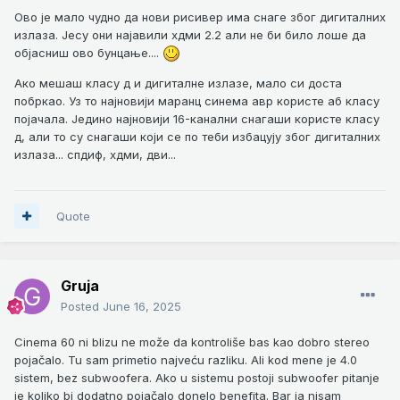
Ово је мало чудно да нови рисивер има снаге због дигиталних
излаза. Јесу они најавили хдми 2.2 али не би било лоше да
објасниш ово бунцање....
Ако мешаш класу д и дигиталне излазе, мало си доста
побркао. Уз то најновији маранц синема авр користе аб класу
појачала. Једино најновији 16-канални снагаши користе класу
д, али то су снагаши који се по теби избацују због дигиталних
излаза... спдиф, хдми, дви...
Quote
Gruja
Posted
June 16, 2025
Cinema 60 ni blizu ne može da kontroliše bas kao dobro stereo
pojačalo. Tu sam primetio najveću razliku. Ali kod mene je 4.0
sistem, bez subwoofera. Ako u sistemu postoji subwoofer pitanje
je koliko bi dodatno pojačalo donelo benefita. Bar ja nisam