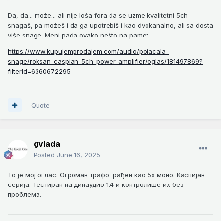
Da, da... može... ali nije loša fora da se uzme kvalitetni 5ch
snagaš, pa možeš i da ga upotrebiš i kao dvokanalno, ali sa dosta
više snage. Meni pada ovako nešto na pamet
https://www.kupujemprodajem.com/audio/pojacala-
snage/roksan-caspian-5ch-power-amplifier/oglas/181497869?
filterId=6360672295
Quote
gvlada
Posted
June 16, 2025
То је мој оглас. Огроман трафо, рађен као 5х моно. Каспијан
серија. Тестиран на динаудио 1.4 и контролише их без
проблема.