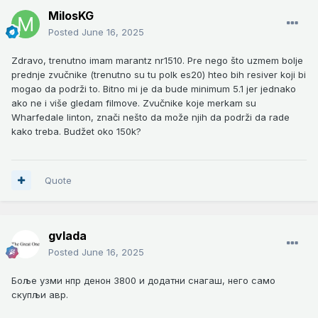
MilosKG
Posted
June 16, 2025
Zdravo, trenutno imam marantz nr1510. Pre nego što uzmem bolje
prednje zvučnike (trenutno su tu polk es20) hteo bih resiver koji bi
mogao da podrži to. Bitno mi je da bude minimum 5.1 jer jednako
ako ne i više gledam filmove. Zvučnike koje merkam su
Wharfedale linton, znači nešto da može njih da podrži da rade
kako treba. Budžet oko 150k?
Quote
gvlada
Posted
June 16, 2025
Боље узми нпр денон 3800 и додатни снагаш, него само
скупљи авр.