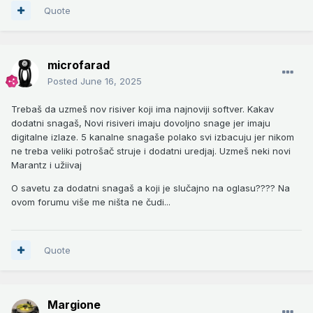
Quote
microfarad
Posted
June 16, 2025
Trebaš da uzmeš nov risiver koji ima najnoviji softver. Kakav
dodatni snagaš, Novi risiveri imaju dovoljno snage jer imaju
digitalne izlaze. 5 kanalne snagaše polako svi izbacuju jer nikom
ne treba veliki potrošač struje i dodatni uredjaj. Uzmeš neki novi
Marantz i užiivaj
O savetu za dodatni snagaš a koji je slučajno na oglasu???? Na
ovom forumu više me ništa ne čudi...
Quote
Margione