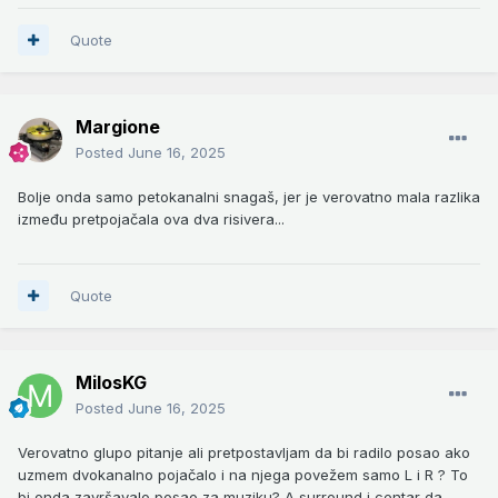
Quote
Margione
Posted
June 16, 2025
Bolje onda samo petokanalni snagaš, jer je verovatno mala razlika
između pretpojačala ova dva risivera...
Quote
MilosKG
Posted
June 16, 2025
Verovatno glupo pitanje ali pretpostavljam da bi radilo posao ako
uzmem dvokanalno pojačalo i na njega povežem samo L i R ? To
bi onda završavalo posao za muziku? A surround i centar da