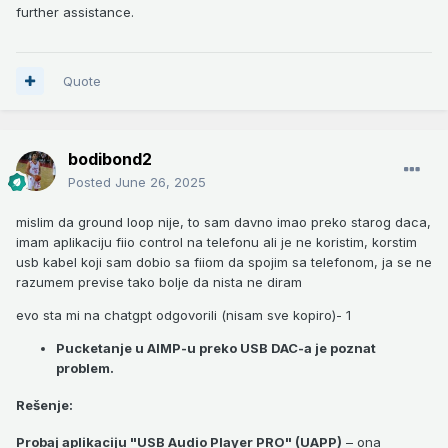
further assistance.
Quote
bodibond2
Posted
June 26, 2025
mislim da ground loop nije, to sam davno imao preko starog daca,
imam aplikaciju fiio control na telefonu ali je ne koristim, korstim
usb kabel koji sam dobio sa fiiom da spojim sa telefonom, ja se ne
razumem previse tako bolje da nista ne diram
evo sta mi na chatgpt odgovorili (nisam sve kopiro)- 1
Pucketanje u AIMP-u preko USB DAC-a je poznat
problem.
R
ešenje
:
Probaj aplikaciju "USB Audio Player PRO" (UAPP)
– ona