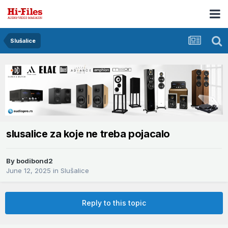
Slušalice
slusalice za koje ne treba pojacalo
By
bodibond2
June 12, 2025
in
Slušalice
Reply to this topic