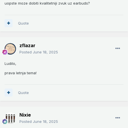
i video na YT kazu da imaju mnogo losiji zvuk, a i jeftinije su.
uopste moze dobiti kvalitetniji zvuk uz earbuds?
Sent from my SM-S918B using Tapatalk
Quote
zflazar
Posted
June 18, 2025
Ludilo,
prava letnja tema!
Quote
Nixie
Posted
June 18, 2025