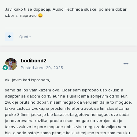
Javi kako ti se dopadaju Audio Technica sluške, po meni dobar
izbor si napravio
😀
Quote
bodibond2
Posted
June 20, 2025
ok, javim kad isprobam,
samo da jos vam kazem ovo, jucer sam isprobao usb c-usb a
adapter sa dacom od 15 eur na slusalicama sonijevim od 10 eur,
zvuk je brutalno dobar, nisam mogao da verujem da je to moguce,
takva cistoca zvuka,na proslom telefonu zvuk sa tim slusalicama
preko 3.5mm jacka je bio katastrofa ,gotovo nemoguc, ovo sada
je neverovatna razlika, prosto nisam mogao da verujem da je
takav zvuk za te pare moguce dobit, vise nego zadovoljan sam
bio, e sada ostaje samo pitanje kolki uticaj ima to sto sam muziku