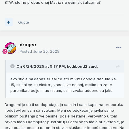
BTW, što ne probaš onaj Matrix na ovim slušalicama?
Quote
dragec
Posted
June 25, 2025
On 6/24/2025 at 9:17 PM,
bodibond2
said:
evo stigle mi danas slusalice ath m50x i dongle dac fiio ka
15, slusalice su ekstra , znaci sve najnaj, mislim da za te
pare nikad bolje imao nisam, osim zvuka udobne su jako
Drago mi je da ti se dopadaju, ja sam ih i sam kupio na preporuku
i oduševljen sam sa zvukom. Meni se pucketanje javlja samo
prilikom puštanja prve pesme, posle nestane, verovatno u tom
prvom mahu kompjuter pusti struju i desi se to malo pucketanje, ja
prvo pustim pesmu pa onda stavim sluške jer je baš neprijatno. Na