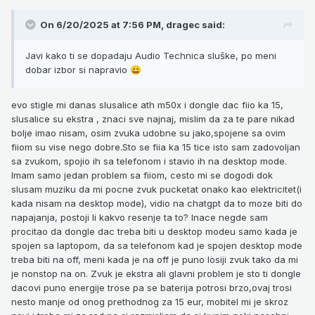
On 6/20/2025 at 7:56 PM,
dragec
said:
Javi kako ti se dopadaju Audio Technica sluške, po meni
dobar izbor si napravio
😀
evo stigle mi danas slusalice ath m50x i dongle dac fiio ka 15,
slusalice su ekstra , znaci sve najnaj, mislim da za te pare nikad
bolje imao nisam, osim zvuka udobne su jako,spojene sa ovim
fiiom su vise nego dobre.Sto se fiia ka 15 tice isto sam zadovoljan
sa zvukom, spojio ih sa telefonom i stavio ih na desktop mode.
Imam samo jedan problem sa fiiom, cesto mi se dogodi dok
slusam muziku da mi pocne zvuk pucketat onako kao elektricitet(i
kada nisam na desktop mode), vidio na chatgpt da to moze biti do
napajanja, postoji li kakvo resenje ta to? Inace negde sam
procitao da dongle dac treba biti u desktop modeu samo kada je
spojen sa laptopom, da sa telefonom kad je spojen desktop mode
treba biti na off, meni kada je na off je puno losiji zvuk tako da mi
je nonstop na on. Zvuk je ekstra ali glavni problem je sto ti dongle
dacovi puno energije trose pa se baterija potrosi brzo,ovaj trosi
nesto manje od onog prethodnog za 15 eur, mobitel mi je skroz