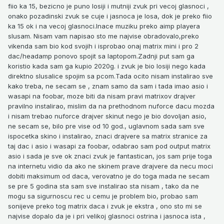
fiio ka 15, bezicno je puno losiji i mutniji zvuk pri vecoj glasnoci ,
onako pozadinski zvuk se cuje i jasnoca je losa, dok je preko fiio
ka 15 ok i na vecoj glasnoci.Inace muziku preko aimp playera
slusam. Nisam vam napisao sto me najvise obradovalo,preko
vikenda sam bio kod svojih i isprobao onaj matrix mini i pro 2
dac/headamp ponovo spojit sa laptopom.Zadnji put sam ga
koristio kada sam ga kupio 2020g. i zvuk je bio losiji nego kada
direktno slusalice spojim sa pcom.Tada ocito nisam instalirao sve
kako treba, ne secam se , znam samo da sam i tada imao asio i
wasapi na foobar, moze biti da nisam pravi matrixov drajver
pravilno instalirao, mislim da na prethodnom nuforce dacu mozda
i nisam trebao nuforce drajver skinut nego je bio dovoljan asio,
ne secam se, bilo pre vise od 10 god., uglavnom sada sam sve
ispocetka skino i instalirao, znaci drajvere sa matrix stranice za
taj dac i asio i wasapi za foobar, odabrao sam pod output matrix
asio i sada je sve ok znaci zvuk je fantastican, jos sam prije toga
na internetu vidio da ako ne skinem prave drajvere da necu moci
dobiti maksimum od daca, verovatno je do toga mada ne secam
se pre 5 godina sta sam sve instalirao sta nisam , tako da ne
mogu sa sigurnoscu rec u cemu je problem bio, probao sam
sonijeve preko tog matrix daca i zvuk je ekstra , ono sto mi se
najvise dopalo da je i pri velikoj glasnoci ostrina i jasnoca ista ,