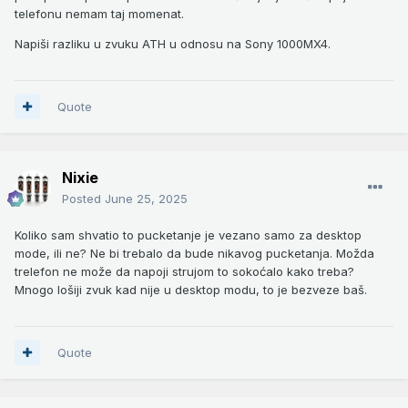
telefonu nemam taj momenat.
Napiši razliku u zvuku ATH u odnosu na Sony 1000MX4.
Quote
Nixie
Posted
June 25, 2025
Koliko sam shvatio to pucketanje je vezano samo za desktop
mode, ili ne? Ne bi trebalo da bude nikavog pucketanja. Možda
trelefon ne može da napoji strujom to sokoćalo kako treba?
Mnogo lošiji zvuk kad nije u desktop modu, to je bezveze baš.
Quote