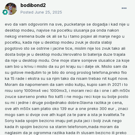
bodibond2
Posted
June 25, 2025
evo da vam odgovorim na sve, pucketanje se dogadja i kad nije u
desktop modeu, najvise na pocetku slusanja pa onda nakon
nekog vremena bude ok ali se tu i tamo pojavi ali manje nego u
pocetku, kada nije u desktop modeu zvuk je dosta slabiji
pogotovo sto se ostrine i jacine tice, mislim nije los zvuk tako ali
dosta bolje je u desktop modu.Verovatno bi baterija duze trajala
da nije u desktop modu. One moje stare sonijeve slusalice za koje
sam bio u krivu i mislio da su pri kraju su i dalje ok. Mislio sam da
su gotove medjutim to je bilo do onog proslog telefona,preko fiio
ka 15 rade i ekstra su sa njim tako da nisam trebao nit kupit nove.
Moram da napomenem da sam vidio kutiju, kupio sam ih 2021 i to
nisu sony 1000mx4 vec 1000mx3, i moram reci da i one i ath m50x
zvuce savrseno preko fiio ka15 i ne mogu reci koje su bolje posto
su mi i jedne i druge podjednako dobre.Glavna razlika je cena,
ove ath m50x sam platio oko 139 eur a one preko 300 eur , znaci
mogo sam si dvoje ove ath kupit za te pare a ista je kvaliteta.Te
Sony kada spojim bezicno imaju pet puta jaci i bolji zvuk nego
kada ih spojim bezicno sa starim telefonom,mada moram da
naglasim da je ogromma razlika kada ih slusam bezicno ili preko