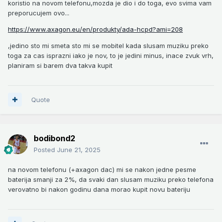
koristio na novom telefonu,mozda je dio i do toga, evo svima vam
preporucujem ovo...
https://www.axagon.eu/en/produkty/ada-hcpd?ami=208
,jedino sto mi smeta sto mi se mobitel kada slusam muziku preko
toga za cas isprazni iako je nov, to je jedini minus, inace zvuk vrh,
planiram si barem dva takva kupit
Quote
bodibond2
Posted
June 21, 2025
na novom telefonu (+axagon dac) mi se nakon jedne pesme
baterija smanji za 2%, da svaki dan slusam muziku preko telefona
verovatno bi nakon godinu dana morao kupit novu bateriju