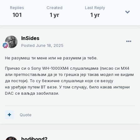
Replies
Created
Last Reply
101
1 yr
1 yr
InSides
Posted
June 18, 2025
Не разумеш ти мене или не разумем ја тебе.
Причао си о Sony WH-1000XM4 слушалицама (писао си MX4
али претпостављам да је то грешка јер такав модел не видим
да постоји). То су бежичне слушалице које се везују
на уређајe путем BT везе. У том случају, било какав интерни
DAC се ваљда заобилази.
Quote
bodibond2