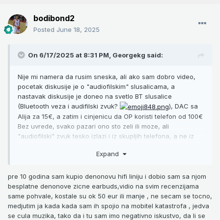
bodibond2
Posted
June 18, 2025
On 6/17/2025 at 8:31 PM,
Georgekg
said:
Nije mi namera da rusim sneska, ali ako sam dobro video,
pocetak diskusije je o "audiofilskim" slusalicama, a
nastavak diskusije je doneo na svetlo BT slusalice
(Bluetooth veza i audifilski zvuk?
), DAC sa
Alija za 15€, a zatim i cinjenicu da OP koristi telefon od 100€
Bez uvrede, svako pazari ono sto zeli ili moze, ali
"audiofilski" zvuk tesko izlazi i iz skupljih telefona, a ne iz
telefona koji kosta DO 100€
Expand
Pristojan i slusljiv zvuk se iz navedenih uredjaja moze dobiti,
ali audiofilski - tesko.
Sto se tice pristojnog zvuka preko BT veze mogu da
pre 10 godina sam kupio denonovu hifi liniju i dobio sam sa njom
preporucim (iz licnog iskustva) Soundcore Liberty 4 koje se
besplatne denonove zicne earbuds,vidio na svim recenzijama
mogu i preko naci. Ne samo da su na sve strane dobile
same pohvale, kostale su ok 50 eur ili manje , ne secam se tocno,
pohvale za zvuk nego i za mikrofon. Ali ih treba razlikovati
medjutim ja kada kada sam ih spojio na mobitel katastrofa , jedva
od NC modela za koji u svim recenzijama koje sam procitao
se cula muzika, tako da i tu sam imo negativno iskustvo, da li se