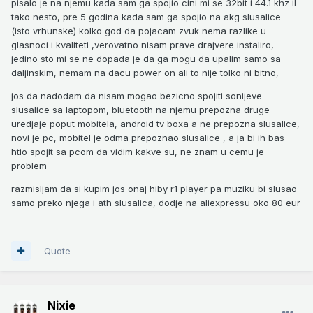
pisalo je na njemu kada sam ga spojio cini mi se 32bit i 44.1 khz il
tako nesto, pre 5 godina kada sam ga spojio na akg slusalice
(isto vrhunske) kolko god da pojacam zvuk nema razlike u
glasnoci i kvaliteti ,verovatno nisam prave drajvere instaliro,
jedino sto mi se ne dopada je da ga mogu da upalim samo sa
daljinskim, nemam na dacu power on ali to nije tolko ni bitno,
jos da nadodam da nisam mogao bezicno spojiti sonijeve
slusalice sa laptopom, bluetooth na njemu prepozna druge
uredjaje poput mobitela, android tv boxa a ne prepozna slusalice,
novi je pc, mobitel je odma prepoznao slusalice , a ja bi ih bas
htio spojit sa pcom da vidim kakve su, ne znam u cemu je
problem
razmisljam da si kupim jos onaj hiby r1 player pa muziku bi slusao
samo preko njega i ath slusalica, dodje na aliexpressu oko 80 eur
Quote
Nixie