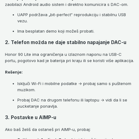
zaobilazi Android audio sistem i direktno komunicira s DAC-om.
UAPP podržava „bit-perfect“ reprodukciju i stabilnu USB
vezu.
Ima besplatan demo koji možeš probati.
2.
Telefon možda ne daje stabilno napajanje DAC-u
Honor 90 Lite ima ograničenja u izlaznom naponu na USB-C
portu, pogotovo kad je baterija pri kraju ili se koristi više aplikacija.
Rešenje
:
Isključi Wi-Fi i mobilne podatke → probaj samo s puštenom
muzikom.
Probaj DAC na drugom telefonu ili laptopu → vidi da li se
pucketanje ponavlja.
3.
Postavke u AIMP-u
Ako baš želiš da ostaneš pri AIMP-u, probaj: