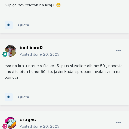
Kupiće nov telefon na kraju.
😁
Quote
bodibond2
Posted
June 20, 2025
evo na kraju narucio fiio ka 15 plus slusalice ath mx 50 , nabavio
i novi telefon honor 90 lite, javim kada isprobam, hvala svima na
pomoci
Quote
dragec
Posted
June 20, 2025