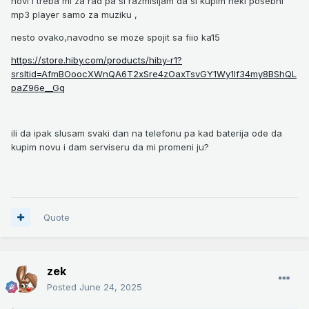
novi i treba mi za rad pa si razmisljam da si kupim neki posebni
mp3 player samo za muziku ,
nesto ovako,navodno se moze spojit sa fiio ka15
https://store.hiby.com/products/hiby-r1?
srsltid=AfmBOoocXWnQA6T2xSre4zOaxTsvGY1Wy1If34my8BShQL
paZ96e__Gq
ili da ipak slusam svaki dan na telefonu pa kad baterija ode da
kupim novu i dam serviseru da mi promeni ju?
Quote
zek
Posted
June 24, 2025