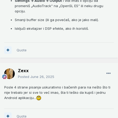
Settings → Audio → Output
i vidi imaš li opciju da
promeniš „AudioTrack“ na „OpenSL ES“ ili neku drugu
opciju.
Smanji buffer size (ili ga povećaš, ako je jako mali).
Isključi ekvilajzer i DSP efekte, ako ih koristiš.
Quote
Zexx
Posted
June 26, 2025
Posle 4 strane pisanja uskurativno i bačenih para na nešto što ti
nije trebalo jer si sve to već imao, šta ti teško da kupiš i jednu
Android aplikaciju...
Quote