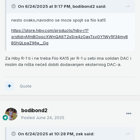
On 6/24/2025 at 9:17 PM,
bodibond2
said:
nesto ovako,navodno se moze spojit sa fiio ka15
https://store.hiby.com/products/hiby-r1?
srsltid=AfmBOoocXWnQA6T2xSre4zOaxTsvGY1Wy1If34my8
BShQLpaZ96e__Gq
Za Hiby R-1 ti i ne treba Fiio KA15 jer R-1 u sebi ima solidan DAC i
mislim da ništa nećeš dobiti dodavanjem eksterniog DAC-a.
Quote
bodibond2
Posted
June 24, 2025
On 6/24/2025 at 10:28 PM,
zek
said: