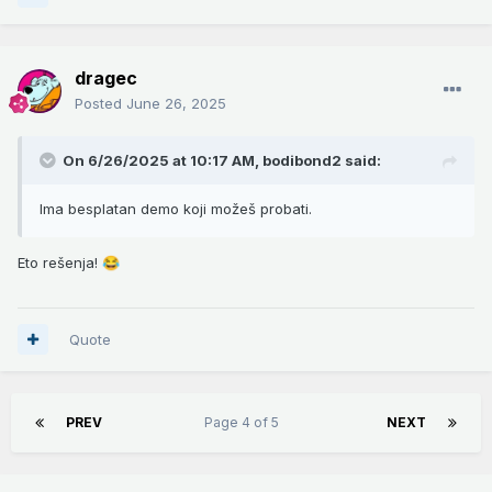
dragec
Posted
June 26, 2025
On 6/26/2025 at 10:17 AM,
bodibond2
said:
Ima besplatan demo koji možeš probati.
Eto rešenja!
😂
Quote
PREV
Page 4 of 5
NEXT