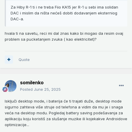
Za Hiby R-1 ti i ne treba Fiio KA15 jer R-1 u sebi ima solidan
DAC i mislim da ništa nećeš dobiti dodavanjem eksterniog
DAC-a.
hvala ti na savetu, reci mi dal znas kako bi mogao da resim ovaj
problem sa pucketanjem zvuka ( kao elektricitet)?
Quote
somilenko
Posted
June 25, 2025
Isključi desktop mode, i baterija će ti trajati duže, desktop mode
sigurno zahteva više struje od telefona a vidim da mu je i snaga
veća na desktop modu. Pogledaj battery saving podešavanja za
aplikaciju koju koristiš za slušanje muzike ili kojekakve Androidove
optimizacije...