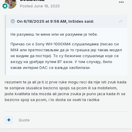
Posted
June 18, 2025
On 6/18/2025 at 9:58 AM,
InSides
said:
Не разумеш ти мене или не разумем ја тебе.
Причао си о Sony WH-1000XM4 слушалицама (писао си
MX4 али претпостављам да је то грешка јер такав модел
не видим да постоји). То су бежичне слушалице које се
везују на уређајe путем BT везе. У том случају, било
какав интерни DAC се ваљда заобилази.
razumem te ja ali ja ti iz prve ruke mogu reci da nije isti zvuk kada
te sonijeve slusalice bezicno spojis sa pcom ili sa mobitelom,
jeste kvaliteta ista mozda ali jacina zvuka je puno jaca kada ih se
bezicno spoji sa pcom, i to dosta se oseti ta razlika
Quote