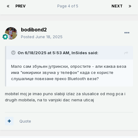
PREV
Page 4 of 5
NEXT
bodibond2
Posted
June 18, 2025
On 6/18/2025 at 5:53 AM,
InSides
said:
Мало сам збуњен јутрински, опростите - али каква веза
има "кикирики звучна у телефон" када се користе
слушалице повезане преко Bluetooth везе?
mobitel moj je imao puno slabiji izlaz za slusalice od mog pca i
drugih mobitela, na to vanjski dac nema uticaj
Quote