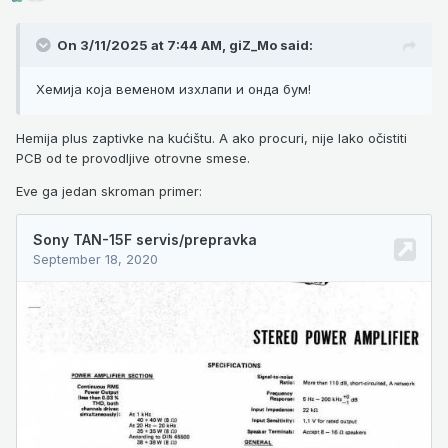
On 3/11/2025 at 7:44 AM,
giZ_Mo
said:
Хемија која веменом изхлапи и онда бум!
Hemija plus zaptivke na kućištu. A ako procuri, nije lako očistiti
PCB od te provodljive otrovne smese.
Eve ga jedan skroman primer: