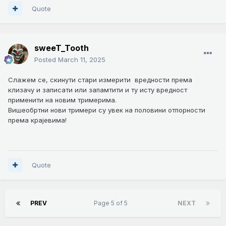
Quote
sweeT_Tooth
Posted
March 11, 2025
Слажем се, скинути стари измерити вредности према
клизачу и записати или запамтити и ту исту вредност
применити на новим тримерима.
Вишеобртни нови тримери су увек на половини отпорности
према крајевима!
Quote
PREV
Page 5 of 5
NEXT