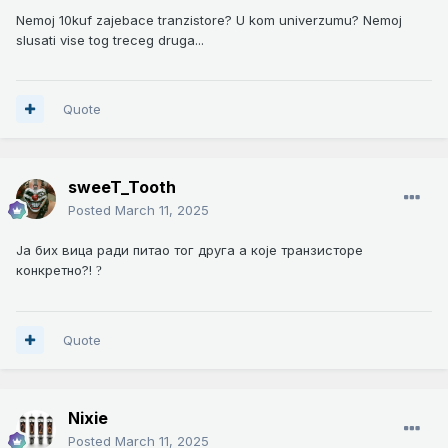
Nemoj 10kuf zajebace tranzistore? U kom univerzumu? Nemoj
slusati vise tog treceg druga...
Quote
sweeT_Tooth
Posted
March 11, 2025
Ја бих вица ради питао тог друга а које транзисторе
конкретно?!
?
Quote
Nixie
Posted
March 11, 2025