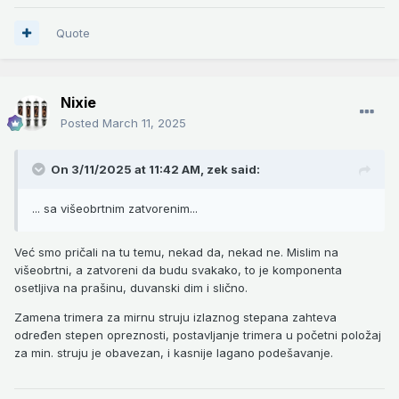
Quote
Nixie
Posted
March 11, 2025
On 3/11/2025 at 11:42 AM,
zek
said:
... sa višeobrtnim zatvorenim...
Već smo pričali na tu temu, nekad da, nekad ne. Mislim na
višeobrtni, a zatvoreni da budu svakako, to je komponenta
osetljiva na prašinu, duvanski dim i slično.
Zamena trimera za mirnu struju izlaznog stepana zahteva
određen stepen opreznosti, postavljanje trimera u početni položaj
za min. struju je obavezan, i kasnije lagano podešavanje.