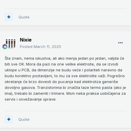
Quote
Nixie
Posted
March 11, 2025
Šta znam, nema iskustva, ali ako menja jedan po jedan, valjda će
biti sve OK. Mora da pazi na one velike elektroite, da se izvodi
uklope u PCB, da dimenzije ne budu veće i polariteti naravno da
budu korektno postavljeni, to mu za sve elektrolite važi. Pogrešno
okretanje će brzo dovesti do pucanja kad elektroliza generiše
dovoljno gasova. Tranzistorima bi značila taze termo pasta (ako je
ima), trebalo bi zameniti i trimere. Msm neka praksa uobičajena za
servis i osvežavanje sprave.
Quote