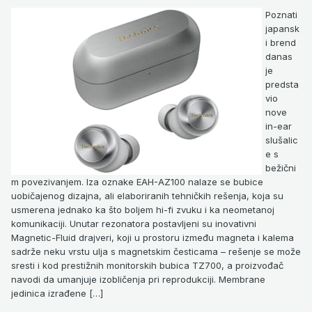
Poznati
japansk
i brend
danas
je
predsta
vio
nove
in-ear
slušalic
e s
bežični
m povezivanjem. Iza oznake EAH-AZ100 nalaze se bubice
uobičajenog dizajna, ali elaboriranih tehničkih rešenja, koja su
usmerena jednako ka što boljem hi-fi zvuku i ka neometanoj
komunikaciji. Unutar rezonatora postavljeni su inovativni
Magnetic-Fluid drajveri, koji u prostoru između magneta i kalema
sadrže neku vrstu ulja s magnetskim česticama – rešenje se može
sresti i kod prestižnih monitorskih bubica TZ700, a proizvođač
navodi da umanjuje izobličenja pri reprodukciji. Membrane
jedinica izrađene […]